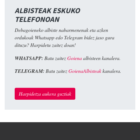
ALBISTEAK ESKUKO
TELEFONOAN
Debagoieneko albiste nabarmenenak eta azken
ordukoak Whatsapp edo Telegram bidez jaso gura
dituzu? Harpidetu zaitez doan!
WHATSAPP:
Batu zaitez
Goiena
albisteen kanalera.
TELEGRAM:
Batu zaitez
GoienaAlbisteak
kanalera.
Harpidetza aukera guztiak