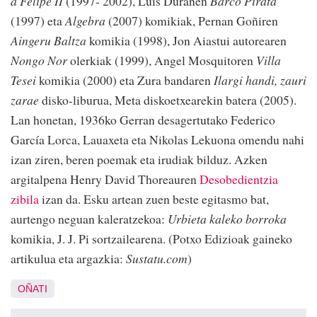
a Felipe II
(1997- 2002), Luis Duranen
Barco Pirata
(1997) eta
Algebra
(2007) komikiak, Pernan Goñiren
Aingeru Baltza
komikia (1998), Jon Aiastui autorearen
Nongo Nor
olerkiak (1999), Angel Mosquitoren
Villa
Tesei
komikia (2000) eta Zura bandaren
Ilargi handi, zauri
zarae
disko-liburua, Meta diskoetxearekin batera (2005).
Lan honetan, 1936ko Gerran desagertutako Federico
García Lorca, Lauaxeta eta Nikolas Lekuona omendu nahi
izan ziren, beren poemak eta irudiak bilduz. Azken
argitalpena Henry David Thoreauren
Desobedientzia
zibila
izan da. Esku artean zuen beste egitasmo bat,
aurtengo neguan kaleratzekoa:
Urbieta kaleko borroka
komikia, J. J. Pi sortzailearena. (Potxo Edizioak gaineko
artikulua eta argazkia:
Sustatu.com
)
OÑATI