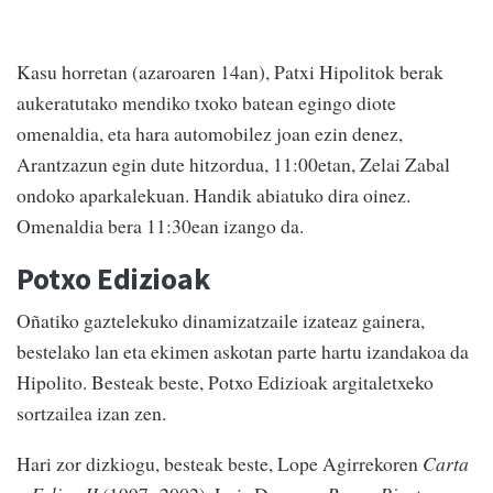
Kasu horretan (azaroaren 14an), Patxi Hipolitok berak
aukeratutako mendiko txoko batean egingo diote
omenaldia, eta hara automobilez joan ezin denez,
Arantzazun egin dute hitzordua, 11:00etan, Zelai Zabal
ondoko aparkalekuan. Handik abiatuko dira oinez.
Omenaldia bera 11:30ean izango da.
Potxo Edizioak
Oñatiko gaztelekuko dinamizatzaile izateaz gainera,
bestelako lan eta ekimen askotan parte hartu izandakoa da
Hipolito. Besteak beste, Potxo Edizioak argitaletxeko
sortzailea izan zen.
Hari zor dizkiogu, besteak beste, Lope Agirrekoren
Carta