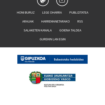
HONI BURUZ
LEGE OHARRA
PUBLIZITATEA
ARAUAK
HARREMANETARAKO
RSS
SALAKETEN KANALA
GOIENA TALDEA
GUREKIN LAN EGIN