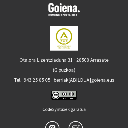
Otalora Lizentziaduna 31 · 20500 Arrasate
(Gipuzkoa)
Tel.: 943 25 05 05 · berriak[ABILDUA]goiena.eus
CodeSyntaxek garatua