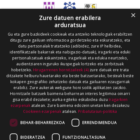
×
Zure datuen erabilera
arduratsua
Gu eta gure bazkideek cookieak eta antzeko teknologiak erabiltzen
ditugu zure gailuan informazioa gordetzeko eta eskuratzeko, eta
datu pertsonalak tratatzeko (adibidez, zure IP helbidea,
identifikatzaile bakarrak eta nabigazio-datuak), iragarki eta eduki
pertsonalizatuak eskaintzeko, iragarkiak eta edukia neurtzeko,
audientziaren inguruko ikuspegiak lortzeko eta zerbitzuak
hobetzeko.
Hirugarrenen hornitzaileek (4)
zure datuak ere trata
ditzakete helburu hauetarako eta beste batzuetarako, besteak beste
kokapen geografiko zehatzeko datuak eta gailuaren ezaugarriak
erabiliz. Zure aukerak webgune honi soilik aplikatzen zaizkio.
Hornitzaile batzuek baimena beharrean interes legitimoa oinarri
gisa erabil dezakete; aurka egiteko eskubidea duzu
Iragarkien
ezarpenak
atalean. Zure baimena edozein unetan ken dezakezu
Cookieen ezarpenak
atalean.
Pribatutasun-politika
BEHAR-BEHARREZKOA
ERRENDIMENDUA
BIDERATZEA
FUNTZIONALTASUNA