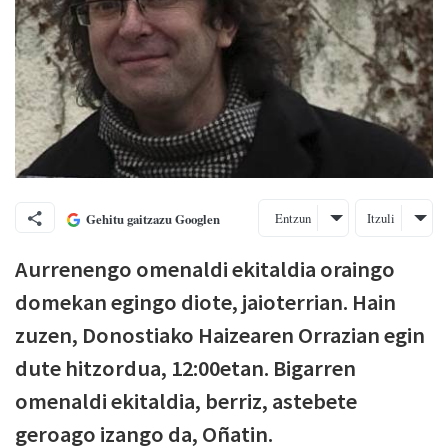
Entzun
Itzuli
Gehitu gaitzazu Googlen
Aurrenengo omenaldi ekitaldia oraingo
domekan egingo diote, jaioterrian. Hain
zuzen, Donostiako Haizearen Orrazian egin
dute hitzordua, 12:00etan. Bigarren
omenaldi ekitaldia, berriz, astebete
geroago izango da, Oñatin.