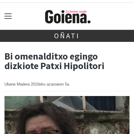
OÑATI
Bi omenalditxo egingo
dizkiote Patxi Hipolitori
Ubane Madera
2010eko azaroaren 5a