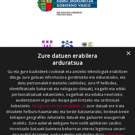
×
Zure datuen erabilera
arduratsua
Gu eta gure bazkideek cookieak eta antzeko teknologiak erabiltzen
ditugu zure gailuan informazioa gordetzeko eta eskuratzeko, eta
datu pertsonalak tratatzeko (adibidez, zure IP helbidea,
identifikatzaile bakarrak eta nabigazio-datuak), iragarki eta eduki
pertsonalizatuak eskaintzeko, iragarkiak eta edukia neurtzeko,
audientziaren inguruko ikuspegiak lortzeko eta zerbitzuak
hobetzeko.
Hirugarrenen hornitzaileek (4)
zure datuak ere trata
ditzakete helburu hauetarako eta beste batzuetarako, besteak beste
kokapen geografiko zehatzeko datuak eta gailuaren ezaugarriak
erabiliz. Zure aukerak webgune honi soilik aplikatzen zaizkio.
Hornitzaile batzuek baimena beharrean interes legitimoa oinarri
gisa erabil dezakete; aurka egiteko eskubidea duzu
Iragarkien