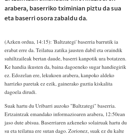
arabera, baserriko tximinian piztu da sua
eta baserri osora zabaldu da.
(Azken ordua, 14:15): 'Baltzategi' baserria barrutik ia
erabat erre da. Teilatua zatika jausten dabil eta oraindik
suhiltzaileak bertan daude, baserri kanpotik ura botatzen.
Ke handia ikusten da, baina dagoeneko sugar handiegirik
ez. Edozelan ere, lekukoen arabera, kanpoko aldeko
harrizko paretak ez ezik, gainerako guztia kiskalita
dagoela dirudi.
Suak hartu du Uribarri auzoko "Baltzategi" baserria.
Ertzaintzak emandako informazioaren arabera, 12:50ean
jaso dute abisua. Baserriaren azkeneko solairuak hartu du
su eta teilatua ere sutan dago. Zorionez, suak ez du kalte