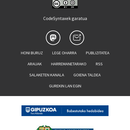
CodeSyntaxek garatua
HONI BURUZ
LEGE OHARRA
PUBLIZITATEA
ARAUAK
HARREMANETARAKO
RSS
SALAKETEN KANALA
GOIENA TALDEA
GUREKIN LAN EGIN