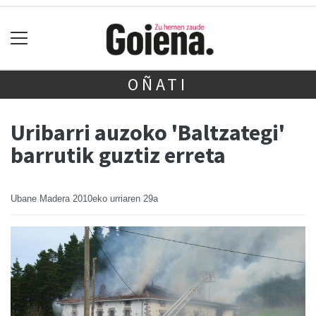
OÑATI
Uribarri auzoko 'Baltzategi'
barrutik guztiz erreta
Ubane Madera
2010eko urriaren 29a