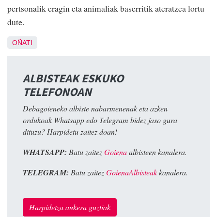
pertsonalik eragin eta animaliak baserritik ateratzea lortu
dute.
OÑATI
ALBISTEAK ESKUKO
TELEFONOAN
Debagoieneko albiste nabarmenenak eta azken
ordukoak Whatsapp edo Telegram bidez jaso gura
dituzu? Harpidetu zaitez doan!
WHATSAPP:
Batu zaitez
Goiena
albisteen kanalera.
TELEGRAM:
Batu zaitez
GoienaAlbisteak
kanalera.
Harpidetza aukera guztiak