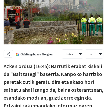
Entzun
Itzuli
Gehitu gaitzazu Googlen
Azken ordua (16:45): Barrutik erabat kiskali
da "Baltzategi" baserria. Kanpoko harrizko
paretak zutik geratu dira eta akaso hori
salbatu ahal izango da, baina osterantzean,
esandako moduan, guztiz erre egin da.
Ertzaintzak emandako informazioaren