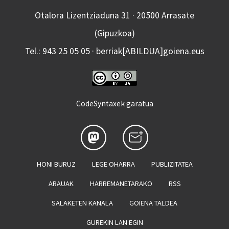
Otalora Lizentziaduna 31 · 20500 Arrasate
(Gipuzkoa)
Tel.: 943 25 05 05 · berriak[ABILDUA]goiena.eus
CodeSyntaxek garatua
HONI BURUZ
LEGE OHARRA
PUBLIZITATEA
ARAUAK
HARREMANETARAKO
RSS
SALAKETEN KANALA
GOIENA TALDEA
GUREKIN LAN EGIN