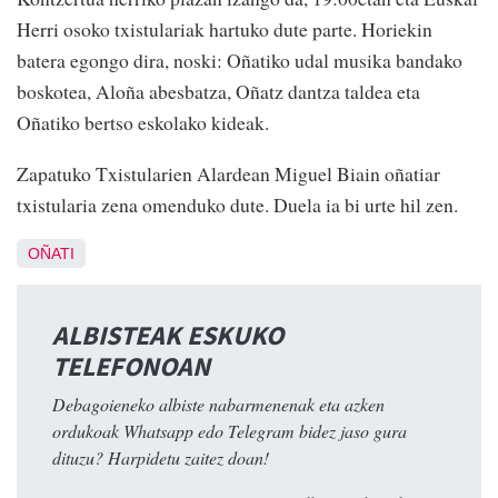
Herri osoko txistulariak hartuko dute parte. Horiekin
batera egongo dira, noski: Oñatiko udal musika bandako
boskotea, Aloña abesbatza, Oñatz dantza taldea eta
Oñatiko bertso eskolako kideak.
Zapatuko Txistularien Alardean Miguel Biain oñatiar
txistularia zena omenduko dute. Duela ia bi urte hil zen.
OÑATI
ALBISTEAK ESKUKO
TELEFONOAN
Debagoieneko albiste nabarmenenak eta azken
ordukoak Whatsapp edo Telegram bidez jaso gura
dituzu? Harpidetu zaitez doan!