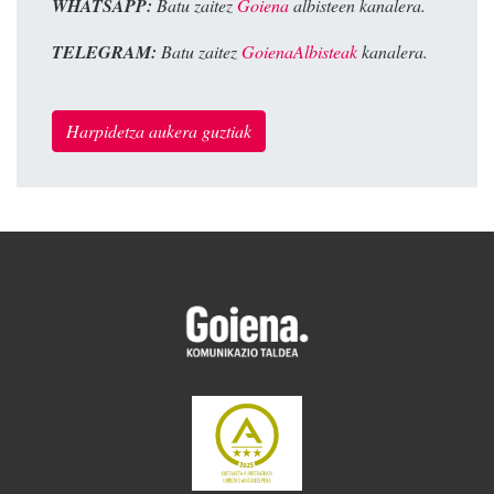
WHATSAPP:
Batu zaitez
Goiena
albisteen kanalera.
TELEGRAM:
Batu zaitez
GoienaAlbisteak
kanalera.
Harpidetza aukera guztiak