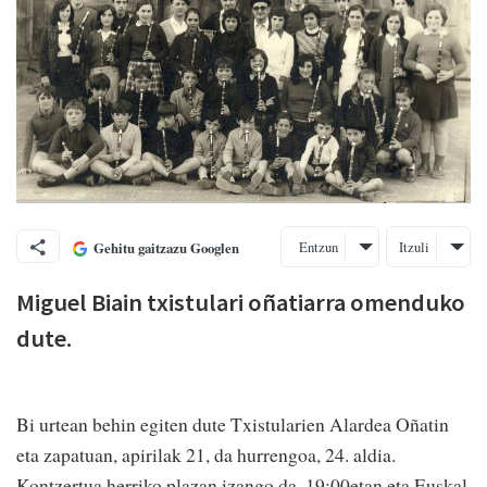
Entzun
Itzuli
Gehitu gaitzazu Googlen
Miguel Biain txistulari oñatiarra omenduko
dute.
Bi urtean behin egiten dute Txistularien Alardea Oñatin
eta zapatuan, apirilak 21, da hurrengoa, 24. aldia.
Kontzertua herriko plazan izango da, 19:00etan eta Euskal