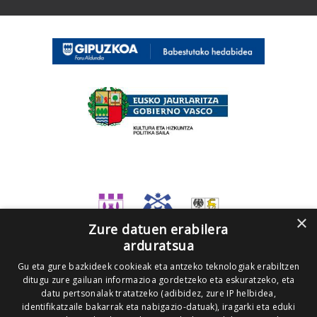
×
Zure datuen erabilera
arduratsua
Gu eta gure bazkideek cookieak eta antzeko teknologiak erabiltzen
ditugu zure gailuan informazioa gordetzeko eta eskuratzeko, eta
datu pertsonalak tratatzeko (adibidez, zure IP helbidea,
identifikatzaile bakarrak eta nabigazio-datuak), iragarki eta eduki