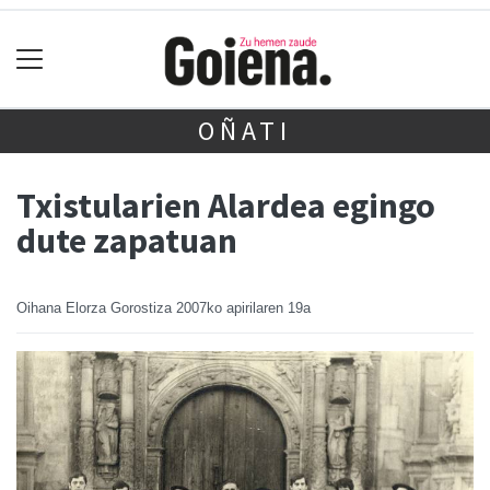
OÑATI
Txistularien Alardea egingo
dute zapatuan
Oihana Elorza Gorostiza
2007ko apirilaren 19a