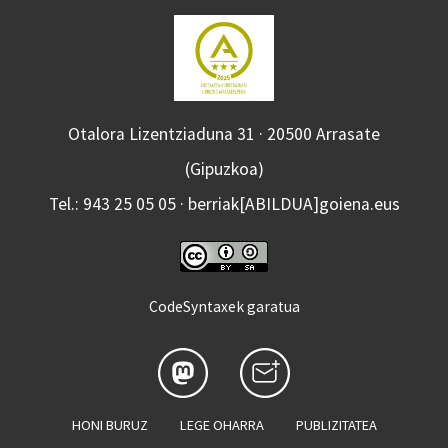
Otalora Lizentziaduna 31 · 20500 Arrasate
(Gipuzkoa)
Tel.: 943 25 05 05 · berriak[ABILDUA]goiena.eus
CodeSyntaxek garatua
HONI BURUZ
LEGE OHARRA
PUBLIZITATEA