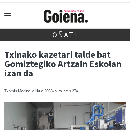
OÑATI
Txinako kazetari talde bat
Gomiztegiko Artzain Eskolan
izan da
Txomin Madina Milikua
2008ko irailaren 27a