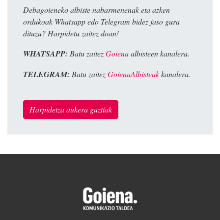
Debagoieneko albiste nabarmenenak eta azken
ordukoak Whatsapp edo Telegram bidez jaso gura
dituzu? Harpidetu zaitez doan!
WHATSAPP:
Batu zaitez
Goiena
albisteen kanalera.
TELEGRAM:
Batu zaitez
GoienaAlbisteak
kanalera.
Harpidetza aukera guztiak