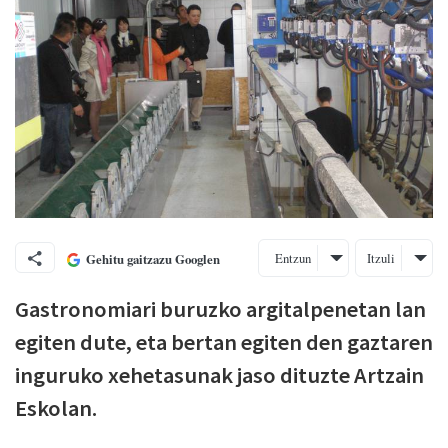
Entzun
Itzuli
Gehitu gaitzazu Googlen
Gastronomiari buruzko argitalpenetan lan
egiten dute, eta bertan egiten den gaztaren
inguruko xehetasunak jaso dituzte Artzain
Eskolan.