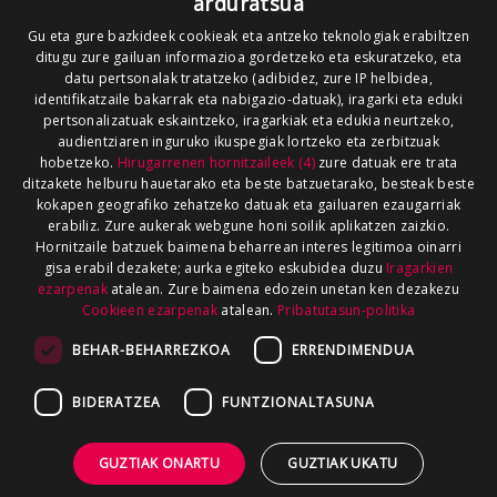
arduratsua
Gu eta gure bazkideek cookieak eta antzeko teknologiak erabiltzen
ditugu zure gailuan informazioa gordetzeko eta eskuratzeko, eta
datu pertsonalak tratatzeko (adibidez, zure IP helbidea,
identifikatzaile bakarrak eta nabigazio-datuak), iragarki eta eduki
pertsonalizatuak eskaintzeko, iragarkiak eta edukia neurtzeko,
audientziaren inguruko ikuspegiak lortzeko eta zerbitzuak
hobetzeko.
Hirugarrenen hornitzaileek (4)
zure datuak ere trata
ditzakete helburu hauetarako eta beste batzuetarako, besteak beste
kokapen geografiko zehatzeko datuak eta gailuaren ezaugarriak
erabiliz. Zure aukerak webgune honi soilik aplikatzen zaizkio.
Hornitzaile batzuek baimena beharrean interes legitimoa oinarri
gisa erabil dezakete; aurka egiteko eskubidea duzu
Iragarkien
ezarpenak
atalean. Zure baimena edozein unetan ken dezakezu
Cookieen ezarpenak
atalean.
Pribatutasun-politika
BEHAR-BEHARREZKOA
ERRENDIMENDUA
BIDERATZEA
FUNTZIONALTASUNA
GUZTIAK ONARTU
GUZTIAK UKATU