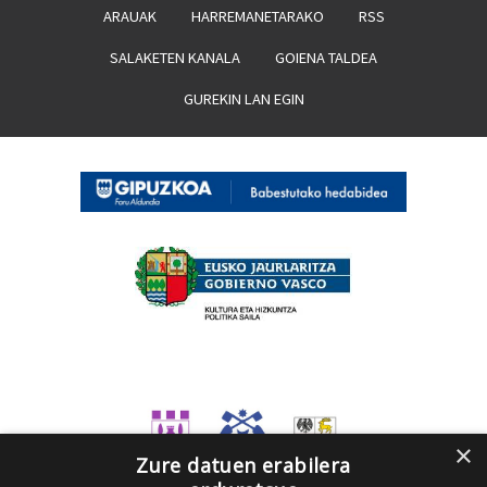
ARAUAK
HARREMANETARAKO
RSS
SALAKETEN KANALA
GOIENA TALDEA
GUREKIN LAN EGIN
×
Zure datuen erabilera