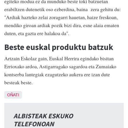
egiteko modua ez da munduko beste toki batzuetan
erabiltzen dutenetik oso ezberdina, baina zera gehitu du:
''Ardiak hazteko zelai zoragarri hauetan, haize freskoan,
mendiko giroan ardiak pozik bizi dira, esne alaia ematen
duten, eta gazta ere halakoa da''.
Beste euskal produktu batzuk
Artzain Eskolaz gain, Euskal Herrira egindako bisitan
Errioxako ardoa, Astigarragako sagardoa eta Zumaiako
kontserba lantegiak ezagutzeko aukera ere izan dute
besteak beste.
OÑATI
ALBISTEAK ESKUKO
TELEFONOAN