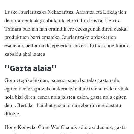
Eusko Jaurlaritzako Nekazaritza, Arrantza eta Elikagaien
departamentuak gonbidatuta etorri dira Euskal Herrira,
Txinara bueltan han oraindik ere ezezagunak diren euskal
produktuen berri emateko. Jaurlaritzako ordezkarien
esanetan, helburua da epe ertain-luzera Txinako merkatura
zabaldu ahal izatea
''Gazta alaia''
Gomiztegiko bisitan, pausuz pausu bertako gazta nola
egiten den ezagutzeko aukera izan dute txinatarrek: ardiak
nola bizi diren, esnea nola jaisten zaien, gazta nola egiten
den... Bertako hainbat gazta mota ezberdin ere dastatu
dituzte.
Hong Kongeko Chun Wai Chanek adierazi duenez, gazta