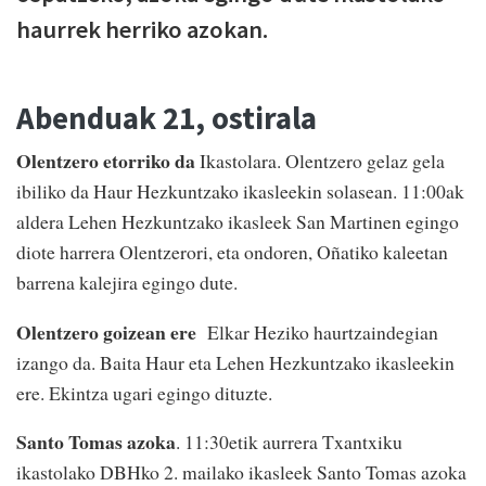
haurrek herriko azokan.
Abenduak 21, ostirala
Olentzero etorriko da
Ikastolara. Olentzero gelaz gela
ibiliko da Haur Hezkuntzako ikasleekin solasean. 11:00ak
aldera Lehen Hezkuntzako ikasleek San Martinen egingo
diote harrera Olentzerori, eta ondoren, Oñatiko kaleetan
barrena kalejira egingo dute.
Olentzero goizean ere
Elkar Heziko haurtzaindegian
izango da. Baita Haur eta Lehen Hezkuntzako ikasleekin
ere. Ekintza ugari egingo dituzte.
Santo Tomas azoka
. 11:30etik aurrera Txantxiku
ikastolako DBHko 2. mailako ikasleek Santo Tomas azoka