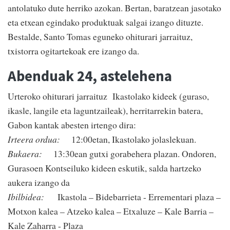
antolatuko dute herriko azokan. Bertan, baratzean jasotako
eta etxean egindako produktuak salgai izango dituzte.
Bestalde, Santo Tomas eguneko ohiturari jarraituz,
txistorra ogitartekoak ere izango da.
Abenduak 24, astelehena
Urteroko ohiturari jarraituz Ikastolako kideek (guraso,
ikasle, langile eta laguntzaileak), herritarrekin batera,
Gabon kantak abesten irtengo dira:
Irteera ordua:
12:00etan, Ikastolako jolaslekuan.
Bukaera:
13:30ean gutxi gorabehera plazan. Ondoren,
Gurasoen Kontseiluko kideen eskutik, salda hartzeko
aukera izango da
Ibilbidea:
Ikastola – Bidebarrieta - Errementari plaza –
Motxon kalea – Atzeko kalea – Etxaluze – Kale Barria –
Kale Zaharra - Plaza