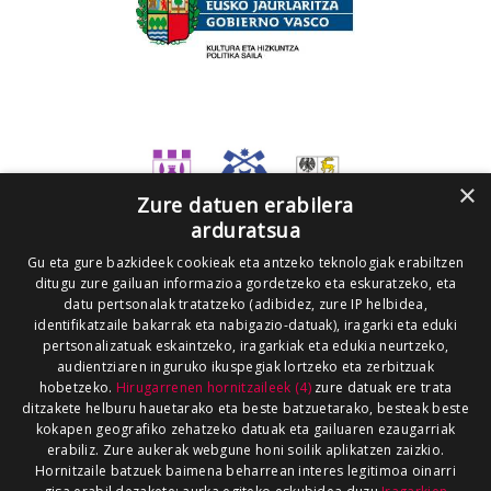
×
Zure datuen erabilera
arduratsua
Gu eta gure bazkideek cookieak eta antzeko teknologiak erabiltzen
ditugu zure gailuan informazioa gordetzeko eta eskuratzeko, eta
datu pertsonalak tratatzeko (adibidez, zure IP helbidea,
identifikatzaile bakarrak eta nabigazio-datuak), iragarki eta eduki
pertsonalizatuak eskaintzeko, iragarkiak eta edukia neurtzeko,
audientziaren inguruko ikuspegiak lortzeko eta zerbitzuak
hobetzeko.
Hirugarrenen hornitzaileek (4)
zure datuak ere trata
ditzakete helburu hauetarako eta beste batzuetarako, besteak beste
kokapen geografiko zehatzeko datuak eta gailuaren ezaugarriak
erabiliz. Zure aukerak webgune honi soilik aplikatzen zaizkio.
Hornitzaile batzuek baimena beharrean interes legitimoa oinarri