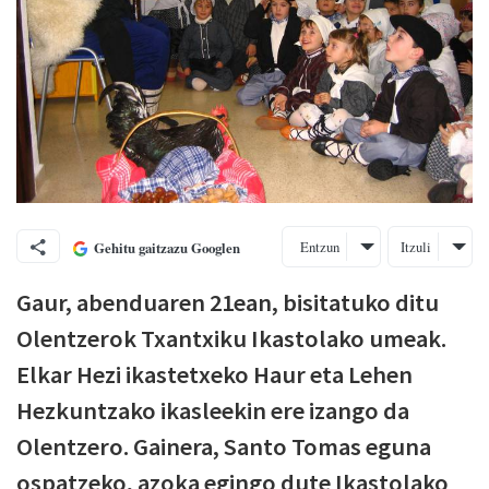
Entzun
Itzuli
Gehitu gaitzazu Googlen
Gaur, abenduaren 21ean, bisitatuko ditu
Olentzerok Txantxiku Ikastolako umeak.
Elkar Hezi ikastetxeko Haur eta Lehen
Hezkuntzako ikasleekin ere izango da
Olentzero. Gainera, Santo Tomas eguna
ospatzeko, azoka egingo dute Ikastolako