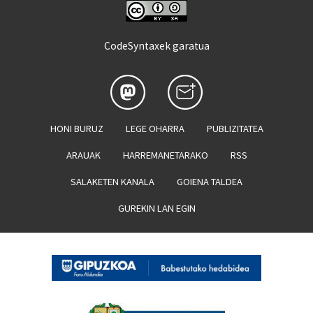
CodeSyntaxek garatua
HONI BURUZ
LEGE OHARRA
PUBLIZITATEA
ARAUAK
HARREMANETARAKO
RSS
SALAKETEN KANALA
GOIENA TALDEA
GUREKIN LAN EGIN