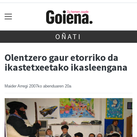
OÑATI
Olentzero gaur etorriko da
ikastetxeetako ikasleengana
Maider Arregi
2007ko abenduaren 20a