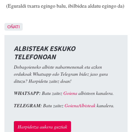
(Eguraldi txarra egingo balu, ibilbidea aldatu egingo da)
OÑATI
ALBISTEAK ESKUKO
TELEFONOAN
Debagoieneko albiste nabarmenenak eta azken
ordukoak Whatsapp edo Telegram bidez jaso gura
dituzu? Harpidetu zaitez doan!
WHATSAPP:
Batu zaitez
Goiena
albisteen kanalera.
TELEGRAM:
Batu zaitez
GoienaAlbisteak
kanalera.
Harpidetza aukera guztiak