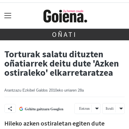
OÑATI
Torturak salatu dituzten
oñatiarrek deitu dute 'Azken
ostiraleko' elkarretaratzea
Arantzazu Ezkibel Galdos
2010eko urriaren 28a
Entzun
Itzuli
Gehitu gaitzazu Googlen
Hileko azken ostiraletan egiten dute