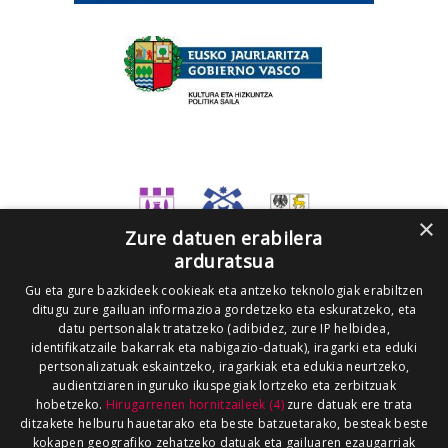
×
Zure datuen erabilera
arduratsua
Gu eta gure bazkideek cookieak eta antzeko teknologiak erabiltzen
ditugu zure gailuan informazioa gordetzeko eta eskuratzeko, eta
datu pertsonalak tratatzeko (adibidez, zure IP helbidea,
identifikatzaile bakarrak eta nabigazio-datuak), iragarki eta eduki
pertsonalizatuak eskaintzeko, iragarkiak eta edukia neurtzeko,
audientziaren inguruko ikuspegiak lortzeko eta zerbitzuak
hobetzeko.
Hirugarrenen hornitzaileek (4)
zure datuak ere trata
ditzakete helburu hauetarako eta beste batzuetarako, besteak beste
kokapen geografiko zehatzeko datuak eta gailuaren ezaugarriak