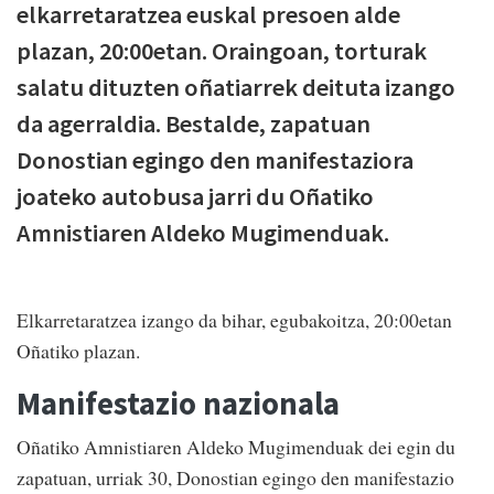
elkarretaratzea euskal presoen alde
plazan, 20:00etan. Oraingoan, torturak
salatu dituzten oñatiarrek deituta izango
da agerraldia. Bestalde, zapatuan
Donostian egingo den manifestaziora
joateko autobusa jarri du Oñatiko
Amnistiaren Aldeko Mugimenduak.
Elkarretaratzea izango da bihar, egubakoitza, 20:00etan
Oñatiko plazan.
Manifestazio nazionala
Oñatiko Amnistiaren Aldeko Mugimenduak dei egin du
zapatuan, urriak 30, Donostian egingo den manifestazio