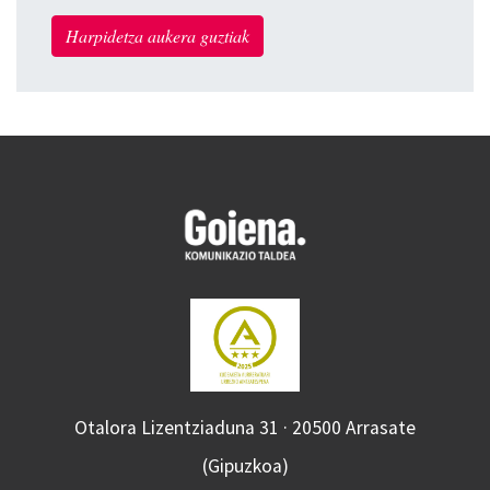
Harpidetza aukera guztiak
Otalora Lizentziaduna 31 · 20500 Arrasate
(Gipuzkoa)