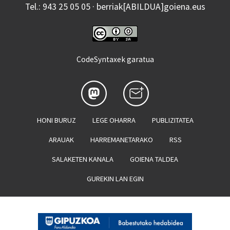
Tel.: 943 25 05 05 · berriak[ABILDUA]goiena.eus
CodeSyntaxek garatua
HONI BURUZ
LEGE OHARRA
PUBLIZITATEA
ARAUAK
HARREMANETARAKO
RSS
SALAKETEN KANALA
GOIENA TALDEA
GUREKIN LAN EGIN