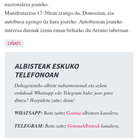
nazionalera joateko.
Manifestazioa 17:30ean izango da, Donostian, eta
autobusa egongo da hara joateko. Autobusean joateko
interesa duenak izena eman beharko du Arrano tabernan.
OÑATI
ALBISTEAK ESKUKO
TELEFONOAN
Debagoieneko albiste nabarmenenak eta azken
ordukoak Whatsapp edo Telegram bidez jaso gura
dituzu? Harpidetu zaitez doan!
WHATSAPP:
Batu zaitez
Goiena
albisteen kanalera.
TELEGRAM:
Batu zaitez
GoienaAlbisteak
kanalera.