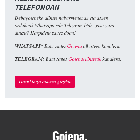
TELEFONOAN
Debagoieneko albiste nabarmenenak eta azken
ordukoak Whatsapp edo Telegram bidez jaso gura
dituzu? Harpidetu zaitez doan!
WHATSAPP:
Batu zaitez
Goiena
albisteen kanalera.
TELEGRAM:
Batu zaitez
GoienaAlbisteak
kanalera.
Harpidetza aukera guztiak