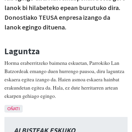
lanok bi hilabeteko epean burutuko dira.
Donostiako TEUSA enpresa izango da
lanok egingo dituena.
Laguntza
Horma eraberritzeko baimena eskuetan, Parrokiko Lan
Batzordeak emango duen hurrengo pausoa, diru laguntza
eskaera egitea izango da. Haien asmoa eskaera hainbat
erakundetan egitea da. Hala, ez dute herritarren artean
ekarpen gehiago egingo.
OÑATI
ALBISTEAK ESKUKO