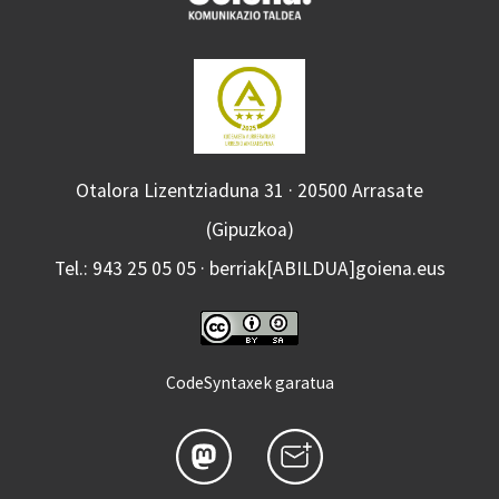
Otalora Lizentziaduna 31 · 20500 Arrasate
(Gipuzkoa)
Tel.: 943 25 05 05 · berriak[ABILDUA]goiena.eus
CodeSyntaxek garatua