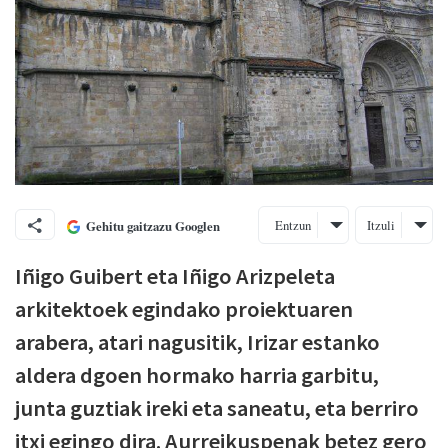
Entzun
Itzuli
Gehitu gaitzazu Googlen
Iñigo Guibert eta Iñigo Arizpeleta
arkitektoek egindako proiektuaren
arabera, atari nagusitik, Irizar estanko
aldera dgoen hormako harria garbitu,
junta guztiak ireki eta saneatu, eta berriro
itxi egingo dira. Aurreikuspenak betez gero