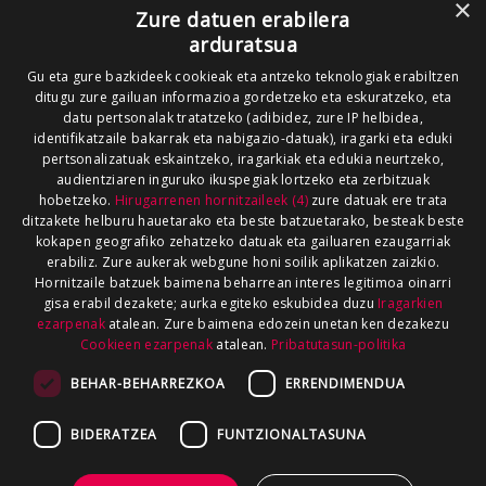
×
Zure datuen erabilera
arduratsua
Gu eta gure bazkideek cookieak eta antzeko teknologiak erabiltzen
ditugu zure gailuan informazioa gordetzeko eta eskuratzeko, eta
datu pertsonalak tratatzeko (adibidez, zure IP helbidea,
identifikatzaile bakarrak eta nabigazio-datuak), iragarki eta eduki
pertsonalizatuak eskaintzeko, iragarkiak eta edukia neurtzeko,
audientziaren inguruko ikuspegiak lortzeko eta zerbitzuak
hobetzeko.
Hirugarrenen hornitzaileek (4)
zure datuak ere trata
ditzakete helburu hauetarako eta beste batzuetarako, besteak beste
kokapen geografiko zehatzeko datuak eta gailuaren ezaugarriak
erabiliz. Zure aukerak webgune honi soilik aplikatzen zaizkio.
Hornitzaile batzuek baimena beharrean interes legitimoa oinarri
gisa erabil dezakete; aurka egiteko eskubidea duzu
Iragarkien
ezarpenak
atalean. Zure baimena edozein unetan ken dezakezu
Cookieen ezarpenak
atalean.
Pribatutasun-politika
BEHAR-BEHARREZKOA
ERRENDIMENDUA
BIDERATZEA
FUNTZIONALTASUNA