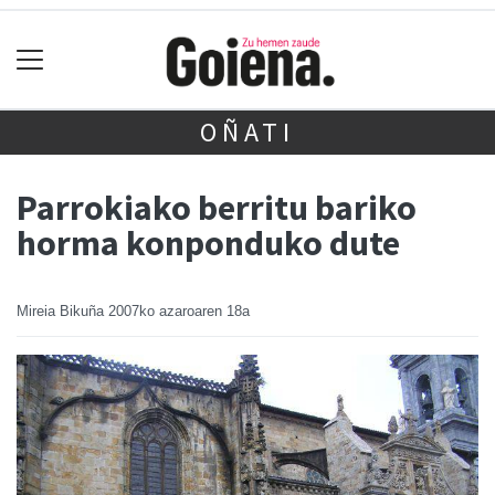
OÑATI
Parrokiako berritu bariko
horma konponduko dute
Mireia Bikuña
2007ko azaroaren 18a