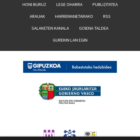
HONI BURUZ
LEGE OHARRA
PUBLIZITATEA
ARAUAK
HARREMANETARAKO
RSS
SALAKETEN KANALA
GOIENA TALDEA
GUREKIN LAN EGIN