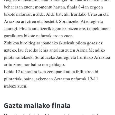
behar izan zuen; momentu hartan, finala 8-4an zegoen
bikote nafarraren alde. Alde batetik, Iruritako Urtasun eta
Arraztoa ari ziren eta bestetik Soraluzeko Atxotegi eta
Jauregi. Finala amaitzerik egon ez bazen ere, txapeldunen
garaikurra bikote nafarrak eroan zuen.
Zubikoa kiroldegira joandako ikusleak pilota gosez ez
uzteko, lau t'erdiko lehia antolatu zuten Aloña Mendiko
pilota sailekoek. Soraluzeko Jauregi eta Iruritako Arraztoa
aritu ziren nor baino nor gehiago.
Lehia 12 tantotara izan zen; parekatuta ibili ziren bi
pilotariak, baina, azkenean Arraztoa nafarrak 12-11
irabazi zuen.
Gazte mailako finala