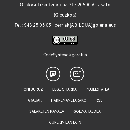
Otalora Lizentziaduna 31 · 20500 Arrasate
(Gipuzkoa)
Tel.: 943 25 05 05 · berriak[ABILDUA]goiena.eus
CodeSyntaxek garatua
HONI BURUZ
LEGE OHARRA
PUBLIZITATEA
ARAUAK
HARREMANETARAKO
RSS
SALAKETEN KANALA
GOIENA TALDEA
GUREKIN LAN EGIN