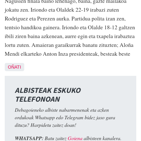
Nagusien finala baino lehenago, baina, gazte mailakoa
jokatu zen. Iriondo eta Olaldek 22-19 irabazi zuten
Rodriguez eta Perezen aurka. Partidua polita izan zen,
tentsio handikoa gainera. Iriondo eta Olalde 18-12 galtzen
ibili ziren baina azkenean, aurre egin eta txapela irabaztea
lortu zuten. Amaieran garaikurrak banatu zituzten; Aloña
Mendi elkarteko Anton Inza presidenteak, besteak beste
OÑATI
ALBISTEAK ESKUKO
TELEFONOAN
Debagoieneko albiste nabarmenenak eta azken
ordukoak Whatsapp edo Telegram bidez jaso gura
dituzu? Harpidetu zaitez doan!
WHATSAPP:
Batu zaitez
Goiena
albisteen kanalera.