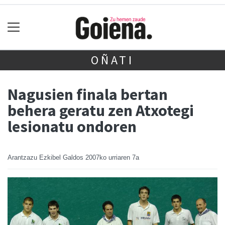
OÑATI
Nagusien finala bertan
behera geratu zen Atxotegi
lesionatu ondoren
Arantzazu Ezkibel Galdos
2007ko urriaren 7a