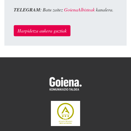
TELEGRAM:
Batu zaitez
GoienaAlbisteak
kanalera.
Harpidetza aukera guztiak