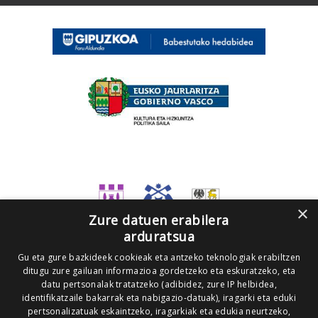
×
Zure datuen erabilera
arduratsua
Gu eta gure bazkideek cookieak eta antzeko teknologiak erabiltzen
ditugu zure gailuan informazioa gordetzeko eta eskuratzeko, eta
datu pertsonalak tratatzeko (adibidez, zure IP helbidea,
identifikatzaile bakarrak eta nabigazio-datuak), iragarki eta eduki
pertsonalizatuak eskaintzeko, iragarkiak eta edukia neurtzeko,