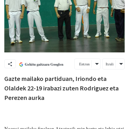
Entzun
Itzuli
Gehitu gaitzazu Googlen
Gazte mailako partiduan, Iriondo eta
Olaldek 22-19 irabazi zuten Rodriguez eta
Perezen aurka
Nagusi mailako finalean Atxotegik min hartu eta lehia utzi