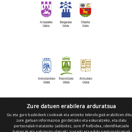
Zure datuen erabilera arduratsua
Gu eta gure bazkideek cookieak eta antzeko teknologiak erabiltzen dit
zure gailuan informazioa gordetzeko eta eskuratzeko, eta datu
pertsonalak tratatzeko (adibidez, zure IP helbidea, identifikatzaile
bakarrak eta nabigazio-datuak), iragarki eta eduki pertsonalizatuak