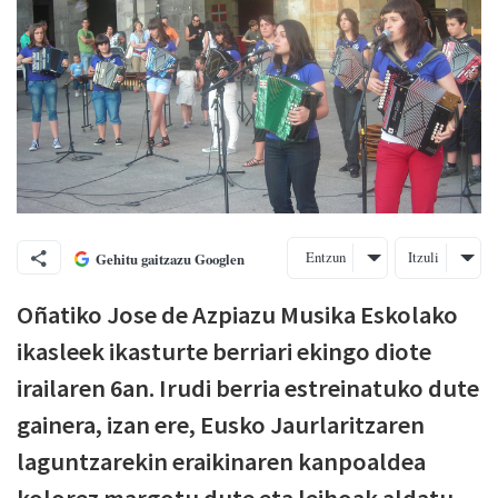
Entzun
Itzuli
Gehitu gaitzazu Googlen
Oñatiko Jose de Azpiazu Musika Eskolako
ikasleek ikasturte berriari ekingo diote
irailaren 6an. Irudi berria estreinatuko dute
gainera, izan ere, Eusko Jaurlaritzaren
laguntzarekin eraikinaren kanpoaldea
kolorez margotu dute eta leihoak aldatu