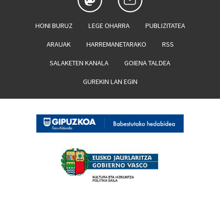
HONI BURUZ
LEGE OHARRA
PUBLIZITATEA
ARAUAK
HARREMANETARAKO
RSS
SALAKETEN KANALA
GOIENA TALDEA
GUREKIN LAN EGIN