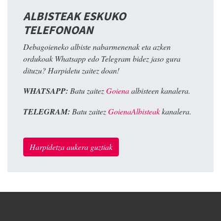
ALBISTEAK ESKUKO
TELEFONOAN
Debagoieneko albiste nabarmenenak eta azken
ordukoak Whatsapp edo Telegram bidez jaso gura
dituzu? Harpidetu zaitez doan!
WHATSAPP:
Batu zaitez
Goiena
albisteen kanalera.
TELEGRAM:
Batu zaitez
GoienaAlbisteak
kanalera.
Harpidetza aukera guztiak