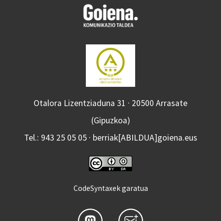
Otalora Lizentziaduna 31 · 20500 Arrasate
(Gipuzkoa)
Tel.: 943 25 05 05 · berriak[ABILDUA]goiena.eus
CodeSyntaxek garatua