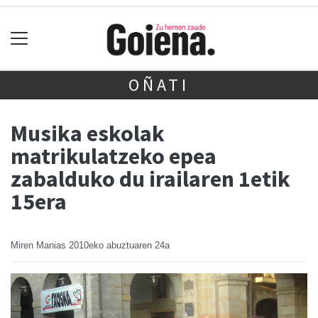
OÑATI
Musika eskolak
matrikulatzeko epea
zabalduko du irailaren 1etik
15era
Miren Manias
2010eko abuztuaren 24a