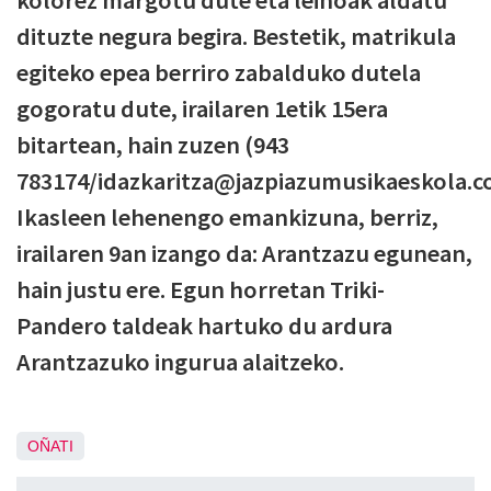
dituzte negura begira. Bestetik, matrikula
egiteko epea berriro zabalduko dutela
gogoratu dute, irailaren 1etik 15era
bitartean, hain zuzen (943
783174/idazkaritza@jazpiazumusikaeskola.c
Ikasleen lehenengo emankizuna, berriz,
irailaren 9an izango da: Arantzazu egunean,
hain justu ere. Egun horretan Triki-
Pandero taldeak hartuko du ardura
Arantzazuko ingurua alaitzeko.
OÑATI