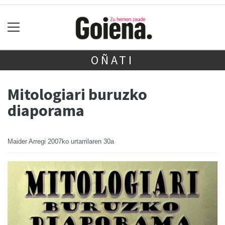
OÑATI
Mitologiari buruzko
diaporama
Maider Arregi
2007ko urtarrilaren 30a