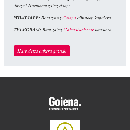
dituzu? Harpidetu zaitez doan!
WHATSAPP:
Batu zaitez
Goiena
albisteen kanalera.
TELEGRAM:
Batu zaitez
GoienaAlbisteak
kanalera.
Harpidetza aukera guztiak