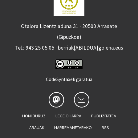
Otalora Lizentziaduna 31 · 20500 Arrasate
(Gipuzkoa)
Tel.: 943 25 05 05 · berriak[ABILDUA]goiena.eus
CodeSyntaxek garatua
HONI BURUZ
LEGE OHARRA
PUBLIZITATEA
ARAUAK
HARREMANETARAKO
RSS