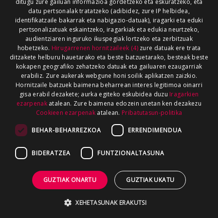
ditugu zure gailuan informazioa gordetzeko eta eskuratzeko, eta
datu pertsonalak tratatzeko (adibidez, zure IP helbidea,
identifikatzaile bakarrak eta nabigazio-datuak), iragarki eta eduki
pertsonalizatuak eskaintzeko, iragarkiak eta edukia neurtzeko,
audientziaren inguruko ikuspegiak lortzeko eta zerbitzuak
hobetzeko.
Hirugarrenen hornitzaileek (4)
zure datuak ere trata
ditzakete helburu hauetarako eta beste batzuetarako, besteak beste
kokapen geografiko zehatzeko datuak eta gailuaren ezaugarriak
erabiliz. Zure aukerak webgune honi soilik aplikatzen zaizkio.
Hornitzaile batzuek baimena beharrean interes legitimoa oinarri
gisa erabil dezakete; aurka egiteko eskubidea duzu
Iragarkien
ezarpenak
atalean. Zure baimena edozein unetan ken dezakezu
Cookieen ezarpenak
atalean.
Pribatutasun-politika
BEHAR-BEHARREZKOA
ERRENDIMENDUA
BIDERATZEA
FUNTZIONALTASUNA
GUZTIAK ONARTU
GUZTIAK UKATU
XEHETASUNAK ERAKUTSI