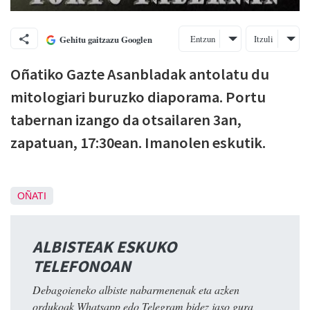
Entzun
Itzuli
Gehitu gaitzazu Googlen
Oñatiko Gazte Asanbladak antolatu du
mitologiari buruzko diaporama. Portu
tabernan izango da otsailaren 3an,
zapatuan, 17:30ean. Imanolen eskutik.
OÑATI
ALBISTEAK ESKUKO
TELEFONOAN
Debagoieneko albiste nabarmenenak eta azken
ordukoak Whatsapp edo Telegram bidez jaso gura