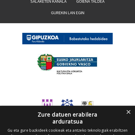
SALAKETEN KANALA
GOIENA TALDEA
GUREKIN LAN EGIN
×
Zure datuen erabilera
arduratsua
Gu eta gure bazkideek cookieak eta antzeko teknologiak erabiltzen