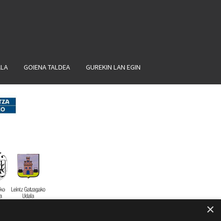
ALA
GOIENA TALDEA
GUREKIN LAN EGIN
×