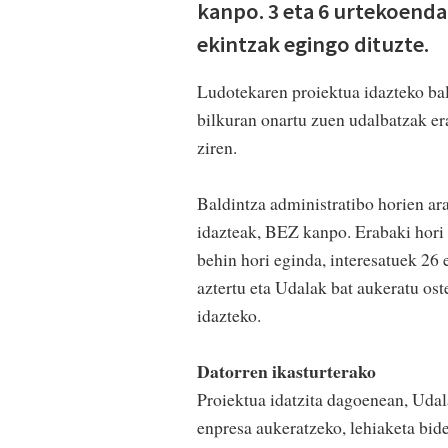
kanpo. 3 eta 6 urtekoenda
ekintzak egingo dituzte.
Ludotekaren proiektua idazteko ba
bilkuran onartu zuen udalbatzak er
ziren.
Baldintza administratibo horien ar
idazteak, BEZ kanpo. Erabaki hori 
behin hori eginda, interesatuek 26
aztertu eta Udalak bat aukeratu os
idazteko.
Datorren ikasturterako
Proiektua idatzita dagoenean, Udal
enpresa aukeratzeko, lehiaketa bid