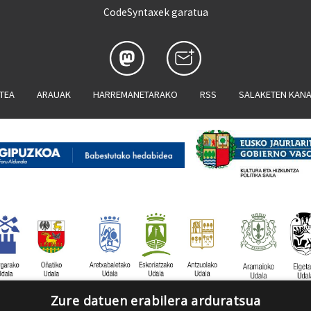
CodeSyntaxek garatua
ATEA
ARAUAK
HARREMANETARAKO
RSS
SALAKETEN KAN
Zure datuen erabilera arduratsua