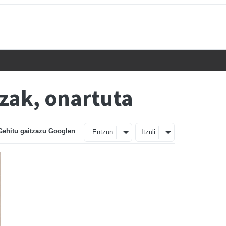
zak, onartuta
Gehitu gaitzazu Googlen
Entzun
Itzuli