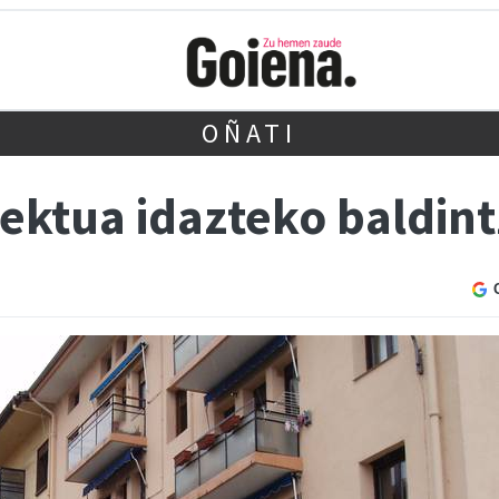
OÑATI
ektua idazteko baldint