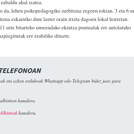
zabaldu ahal izatea.
 da, lehen psikopedagogiko zerbitzua zegoen tokian. 3 eta 6 u
zua eskainiko dute laster orain itxita dagoen lokal horretan.
11 urte bitarteko umeendako ekintza puntualak ere antolatuko
azpiegiturak ere erabiliko dituzte.
 TELEFONOAN
ak eta azken ordukoak Whatsapp edo Telegram bidez jaso gura
albisteen kanalera.
Albisteak
kanalera.