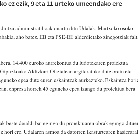
ko ez ezik, 9 eta 11 urteko umeendako ere
ldintza administratiboak onartu ditu Udalak. Martxoko osoko
abakia, aho batez. EB eta PSE-EE alderdietako zinegotziak falt
abera, 14.400 euroko aurrekontua du ludotekaren proiektua
Gipuzkoako Aldizkari Ofizialean argitaratuko dute orain eta
 eguneko epea dute euren eskaintzak aurkezteko. Eskaintza hori
tean, enpresa horrek 45 eguneko epea izango du proiektua bera
ak beste deialdi bat egingo du proiektuaren obrak egingo ditue
ez hori ere. Udalaren asmoa da datorren ikasturtearen hasierara