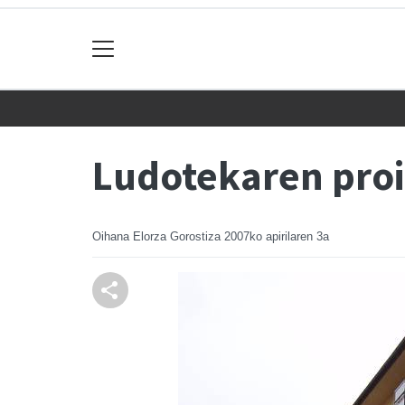
Ludotekaren proi
Oihana Elorza Gorostiza
2007ko apirilaren 3a