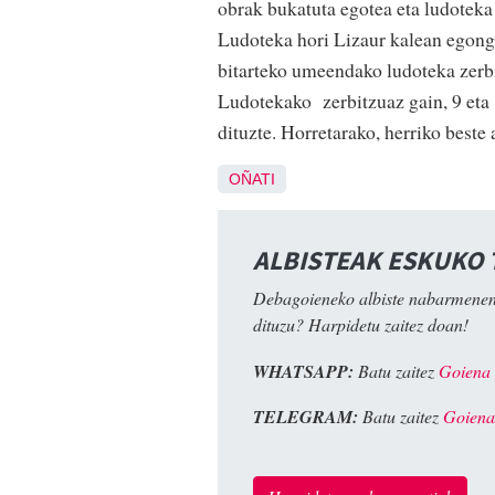
obrak bukatuta egotea eta ludoteka 
Ludoteka hori Lizaur kalean egongo
bitarteko umeendako ludoteka zerbit
Ludotekako zerbitzuaz gain, 9 eta 
dituzte. Horretarako, herriko beste 
OÑATI
ALBISTEAK ESKUKO
Debagoieneko albiste nabarmenen
dituzu? Harpidetu zaitez doan!
WHATSAPP:
Batu zaitez
Goiena
TELEGRAM:
Batu zaitez
Goiena