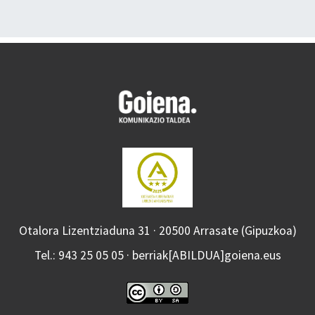
Otalora Lizentziaduna 31 · 20500 Arrasate (Gipuzkoa)
Tel.: 943 25 05 05 · berriak[ABILDUA]goiena.eus