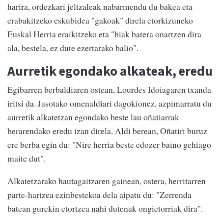
harira, ordezkari jeltzaleak nabarmendu du bakea eta
erabakitzeko eskubidea "gakoak" direla etorkizuneko
Euskal Herria eraikitzeko eta "biak batera onartzen dira
ala, bestela, ez dute ezertarako balio".
Aurretik egondako alkateak, eredu
Egibarren berbaldiaren ostean, Lourdes Idoiagaren txanda
iritsi da. Jasotako omenaldiari dagokionez, azpimarratu du
aurretik alkatetzan egondako beste lau oñatiarrak
berarendako eredu izan direla. Aldi berean, Oñatiri buruz
ere berba egin du: "Nire herria beste edozer baino gehiago
maite dut".
Alkatetzarako hautagaitzaren gainean, ostera, herritarren
parte-hartzea ezinbestekoa dela aipatu du: "Zerrenda
batean gurekin etortzea nahi dutenak ongietorriak dira".