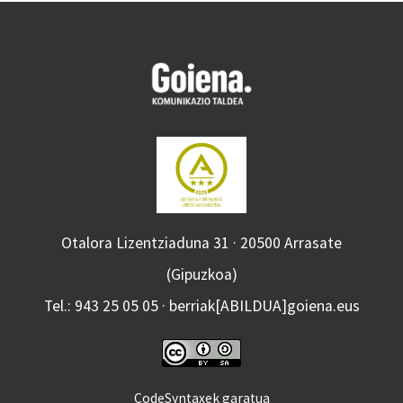
Otalora Lizentziaduna 31 · 20500 Arrasate
(Gipuzkoa)
Tel.: 943 25 05 05 · berriak[ABILDUA]goiena.eus
CodeSyntaxek garatua