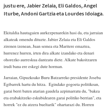
justu ere, Jabier Zelaia, Eli Galdos, Angel
Iturbe, Andoni Gartzia eta Lourdes Idoiaga.
Ekitaldia hautagaien aurkezpenarekin hasi da, eta jarraian
alkateak omendu dituzte. Jabier Zelaia eta Eli Galdos
zirenen izenean, Juan semea eta Maritere emaztea,
hurrenez hurren, irten dira alkate izandako eta denari
ohorezko aurreskua dantzatu diete. Alkate bakoitzaren
irudi bana ere eskegi dute horman.
Jarraian, Gipuzkoako Buru Batzarreko presidente Joseba
Egibarrek hartu du hitza. Egindako gogoeta politikoan,
garai berri baten atarian gaudela azpimarratu du, "bakea
eta erabakitzeko eskubidearen garai politiko berrian", eta
horrek "ez du atzera bueltarik" ohartarazi du. Horren