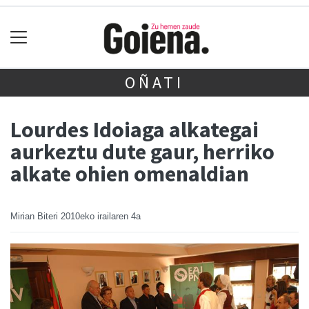
OÑATI
Lourdes Idoiaga alkategai
aurkeztu dute gaur, herriko
alkate ohien omenaldian
Mirian Biteri
2010eko irailaren 4a