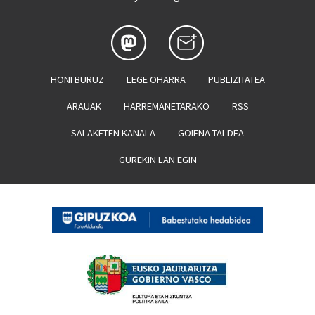
HONI BURUZ
LEGE OHARRA
PUBLIZITATEA
ARAUAK
HARREMANETARAKO
RSS
SALAKETEN KANALA
GOIENA TALDEA
GUREKIN LAN EGIN