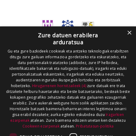
×
Zure datuen erabilera
arduratsua
Gu eta gure bazkideek cookieak eta antzeko teknologiak erabiltzen
ditugu zure gailuan informazioa gordetzeko eta eskuratzeko, eta
datu pertsonalak tratatzeko (adibidez, zure IP helbidea,
identifikatzaile bakarrak eta nabigazio-datuak), iragarki eta eduki
pertsonalizatuak eskaintzeko, iragarkiak eta edukia neurtzeko,
audientziaren inguruko ikuspegiak lortzeko eta zerbitzuak
hobetzeko.
Hirugarrenen hornitzaileek (4)
zure datuak ere trata
ditzakete helburu hauetarako eta beste batzuetarako, besteak beste
kokapen geografiko zehatzeko datuak eta gailuaren ezaugarriak
erabiliz. Zure aukerak webgune honi soilik aplikatzen zaizkio.
Hornitzaile batzuek baimena beharrean interes legitimoa oinarri
gisa erabil dezakete; aurka egiteko eskubidea duzu
Iragarkien
ezarpenak
atalean. Zure baimena edozein unetan ken dezakezu
Cookieen ezarpenak
atalean.
Pribatutasun-politika