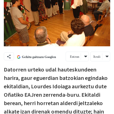
Entzun
Itzuli
Gehitu gaitzazu Googlen
Datorren urteko udal hauteskundeen
harira, gaur eguerdian batzokian egindako
ekitaldian, Lourdes Idoiaga aurkeztu dute
Oñatiko EAJren zerrenda-buru. Ekitaldi
berean, herri horretan alderdi jeltzaleko
alkate izan direnak omendu dituzte; hain