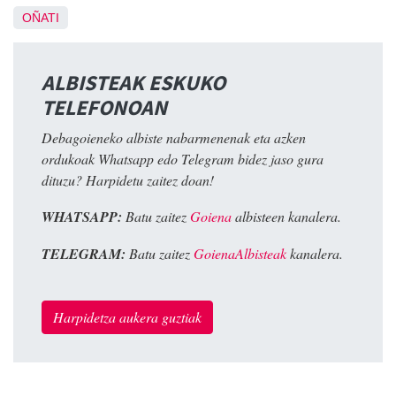
OÑATI
ALBISTEAK ESKUKO
TELEFONOAN
Debagoieneko albiste nabarmenenak eta azken
ordukoak Whatsapp edo Telegram bidez jaso gura
dituzu? Harpidetu zaitez doan!
WHATSAPP:
Batu zaitez
Goiena
albisteen kanalera.
TELEGRAM:
Batu zaitez
GoienaAlbisteak
kanalera.
Harpidetza aukera guztiak