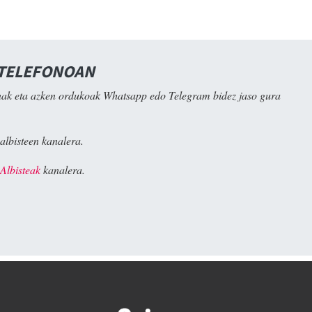
 TELEFONOAN
ak eta azken ordukoak Whatsapp edo Telegram bidez jaso gura
albisteen kanalera.
Albisteak
kanalera.