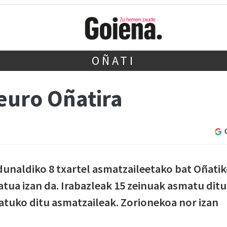
OÑATI
euro Oñatira
rdunaldiko 8 txartel asmatzaileetako bat Oñati
natua izan da. Irabazleak 15 zeinuak asmatu ditu
ratuko ditu asmatzaileak. Zorionekoa nor izan