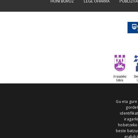
HONI BURUZ
LEGE OHARRA
PUBLIZIT
Gu eta gure
gordet
identifika
iragark
hobetzeko
beste batzu
erabili