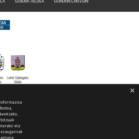
ALA
GOIENA TALDEA
GUREKIN LAN EGIN
×
 informazioa
lbidea,
skaintzeko,
rbitzuak
etarako eta
 ezaugarriak
 baimena