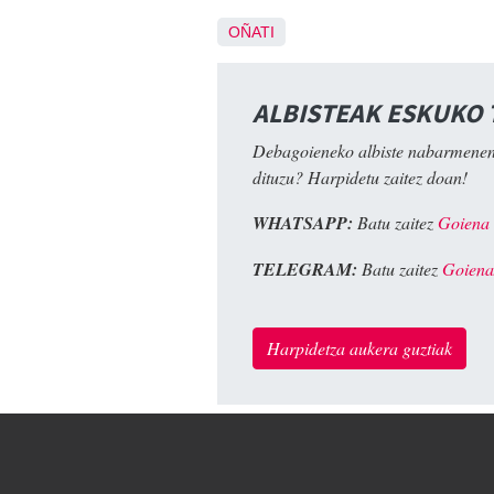
OÑATI
ALBISTEAK ESKUKO
Debagoieneko albiste nabarmenen
dituzu? Harpidetu zaitez doan!
WHATSAPP:
Batu zaitez
Goiena
TELEGRAM:
Batu zaitez
Goiena
Harpidetza aukera guztiak