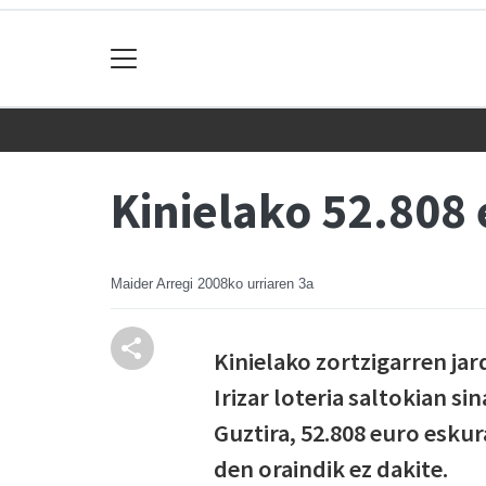
Kinielako 52.808 
Maider Arregi
2008ko urriaren 3a
Kinielako zortzigarren ja
Irizar loteria saltokian si
Guztira, 52.808 euro esku
den oraindik ez dakite.