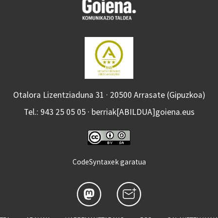
Otalora Lizentziaduna 31 · 20500 Arrasate (Gipuzkoa)
Tel.: 943 25 05 05 · berriak[ABILDUA]goiena.eus
CodeSyntaxek garatua