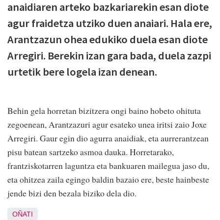
anaidiaren arteko bazkariarekin esan diote
agur fraidetza utziko duen anaiari. Hala ere,
Arantzazun ohea edukiko duela esan diote
Arregiri. Berekin izan gara bada, duela zazpi
urtetik bere logela izan denean.
Behin gela horretan bizitzera ongi baino hobeto ohituta
zegoenean, Arantzazuri agur esateko unea iritsi zaio Joxe
Arregiri. Gaur egin dio agurra anaidiak, eta aurrerantzean
pisu batean sartzeko asmoa dauka. Horretarako,
frantziskotarren laguntza eta bankuaren mailegua jaso du,
eta ohitzea zaila egingo baldin bazaio ere, beste hainbeste
jende bizi den bezala biziko dela dio.
OÑATI