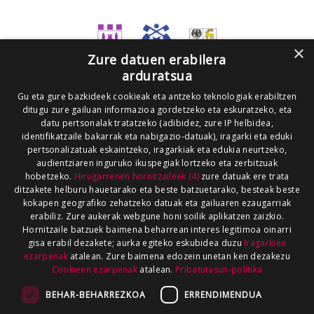
×
Zure datuen erabilera
arduratsua
Gu eta gure bazkideek cookieak eta antzeko teknologiak erabiltzen
ditugu zure gailuan informazioa gordetzeko eta eskuratzeko, eta
datu pertsonalak tratatzeko (adibidez, zure IP helbidea,
identifikatzaile bakarrak eta nabigazio-datuak), iragarki eta eduki
pertsonalizatuak eskaintzeko, iragarkiak eta edukia neurtzeko,
audientziaren inguruko ikuspegiak lortzeko eta zerbitzuak
hobetzeko.
Hirugarrenen hornitzaileek (4)
zure datuak ere trata
ditzakete helburu hauetarako eta beste batzuetarako, besteak beste
kokapen geografiko zehatzeko datuak eta gailuaren ezaugarriak
erabiliz. Zure aukerak webgune honi soilik aplikatzen zaizkio.
Hornitzaile batzuek baimena beharrean interes legitimoa oinarri
gisa erabil dezakete; aurka egiteko eskubidea duzu
Iragarkien
ezarpenak
atalean. Zure baimena edozein unetan ken dezakezu
Cookieen ezarpenak
atalean.
Pribatutasun-politika
BEHAR-BEHARREZKOA
ERRENDIMENDUA