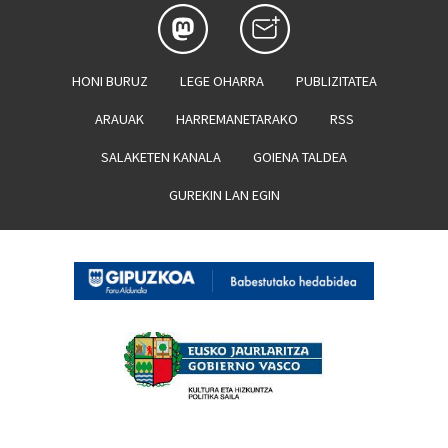
HONI BURUZ
LEGE OHARRA
PUBLIZITATEA
ARAUAK
HARREMANETARAKO
RSS
SALAKETEN KANALA
GOIENA TALDEA
GUREKIN LAN EGIN