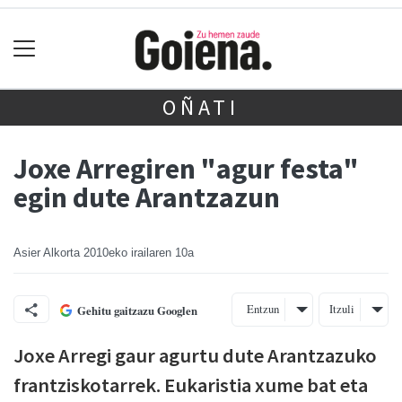
OÑATI
Joxe Arregiren "agur festa"
egin dute Arantzazun
Asier Alkorta
2010eko irailaren 10a
Entzun
Itzuli
Gehitu gaitzazu Googlen
Joxe Arregi gaur agurtu dute Arantzazuko
frantziskotarrek. Eukaristia xume bat eta