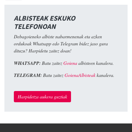
ALBISTEAK ESKUKO
TELEFONOAN
Debagoieneko albiste nabarmenenak eta azken
ordukoak Whatsapp edo Telegram bidez jaso gura
dituzu? Harpidetu zaitez doan!
WHATSAPP:
Batu zaitez
Goiena
albisteen kanalera.
TELEGRAM:
Batu zaitez
GoienaAlbisteak
kanalera.
Harpidetza aukera guztiak