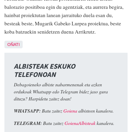
balorazio positiboa egin du agentziak, eta aurrera begira,
hainbat proiektutan lanean jarraituko duela esan du,
besteak beste, Mugarik Gabeko Lurpea proiektua, beste
koba batzuekin senidetzen duena Arrikrutz.
OÑATI
ALBISTEAK ESKUKO
TELEFONOAN
Debagoieneko albiste nabarmenenak eta azken
ordukoak Whatsapp edo Telegram bidez jaso gura
dituzu? Harpidetu zaitez doan!
WHATSAPP:
Batu zaitez
Goiena
albisteen kanalera.
TELEGRAM:
Batu zaitez
GoienaAlbisteak
kanalera.