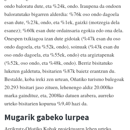
ondo baloratu dute, eta %24k, ondo. Iraupena da ondoen
baloratutako bigarren alderdia: %76k oso ondo dagoela
esan dute, %23k, ondo, eta %1ek, gaizki (motzegia dela
esanez); %60k esan dute ordainsaria egokia edo ona dela.
Onespen txikiagoa izan dute gidoiak (%47k esan du oso
ondo dagoela, eta %52k, ondo), soinuak (%43k esan du
oso ondo dagoela, eta %55ek, ondo) eta argiztapenak
(%52k, oso ondo, eta %48k, ondo). Berriz bisitatuko
luketen galdetuta, bisitarien %87k baietz erantzun du.
Bestalde, koba ireki zen urtean, Oñatiko turismo bulegoak
20.293 bisitari jaso zituen, lehenengo aldiz 20.000ko
marka gaindituz, eta, 2008ko datuen arabera, aurreko
urteko bisitarien kopurua %9,40 hazi da.
Mugarik gabeko lurpea
Arrikrutz-Oñatiko Kobak proiektuaren lehen urteko