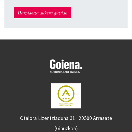
Harpidetza aukera guztiak
Otalora Lizentziaduna 31 · 20500 Arrasate
(Gipuzkoa)