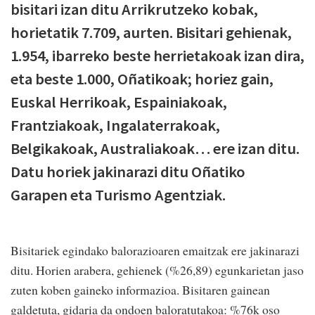
bisitari izan ditu Arrikrutzeko kobak,
horietatik 7.709, aurten. Bisitari gehienak,
1.954, ibarreko beste herrietakoak izan dira,
eta beste 1.000, Oñatikoak; horiez gain,
Euskal Herrikoak, Espainiakoak,
Frantziakoak, Ingalaterrakoak,
Belgikakoak, Australiakoak… ere izan ditu.
Datu horiek jakinarazi ditu Oñatiko
Garapen eta Turismo Agentziak.
Bisitariek egindako balorazioaren emaitzak ere jakinarazi
ditu. Horien arabera, gehienek (%26,89) egunkarietan jaso
zuten koben gaineko informazioa. Bisitaren gainean
galdetuta, gidaria da ondoen baloratutakoa: %76k oso