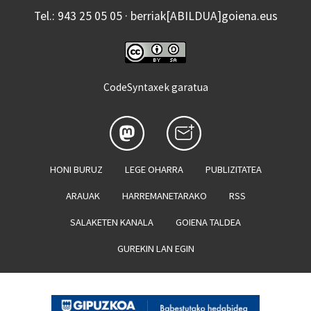
Tel.: 943 25 05 05 · berriak[ABILDUA]goiena.eus
CodeSyntaxek garatua
HONI BURUZ
LEGE OHARRA
PUBLIZITATEA
ARAUAK
HARREMANETARAKO
RSS
SALAKETEN KANALA
GOIENA TALDEA
GUREKIN LAN EGIN