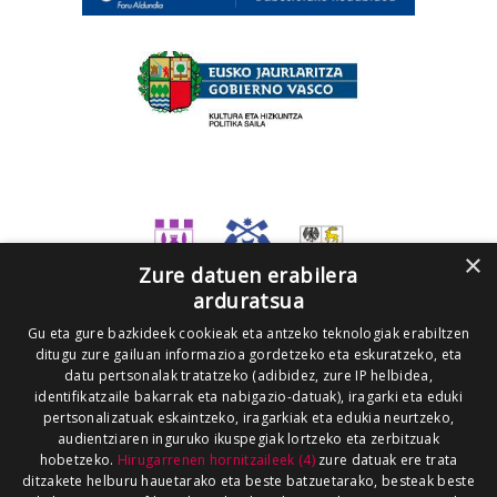
×
Zure datuen erabilera
arduratsua
Gu eta gure bazkideek cookieak eta antzeko teknologiak erabiltzen
ditugu zure gailuan informazioa gordetzeko eta eskuratzeko, eta
datu pertsonalak tratatzeko (adibidez, zure IP helbidea,
identifikatzaile bakarrak eta nabigazio-datuak), iragarki eta eduki
pertsonalizatuak eskaintzeko, iragarkiak eta edukia neurtzeko,
audientziaren inguruko ikuspegiak lortzeko eta zerbitzuak
hobetzeko.
Hirugarrenen hornitzaileek (4)
zure datuak ere trata
ditzakete helburu hauetarako eta beste batzuetarako, besteak beste