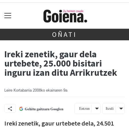
OÑATI
Ireki zenetik, gaur dela
urtebete, 25.000 bisitari
inguru izan ditu Arrikrutzek
Leire Kortabarria
2008ko ekainaren 9a
Entzun
Itzuli
Gehitu gaitzazu Googlen
Ireki zenetik, gaur urtebete dela, 24.501