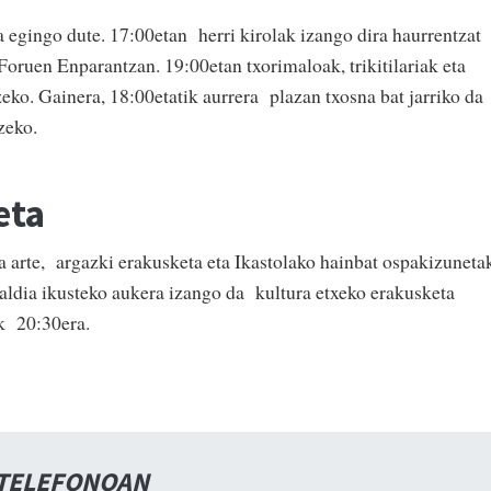
a egingo dute. 17:00etan herri kirolak izango dira haurrentzat
oruen Enparantzan. 19:00etan txorimaloak, trikitilariak eta
tzeko. Gainera, 18:00etatik aurrera plazan txosna bat jarriko da
zeko.
eta
 arte, argazki erakusketa eta Ikastolako hainbat ospakizuneta
aldia ikusteko aukera izango da kultura etxeko erakusketa
ik 20:30era.
 TELEFONOAN