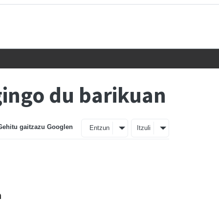
gingo du barikuan
Gehitu gaitzazu Googlen
Entzun
Itzuli
a