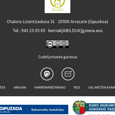
Otalora Lizentziaduna 31 · 20500 Arrasate (Gipuzkoa)
Tel.: 943 25 05 05 · berriak[ABILDUA]goiena.eus
CodeSyntaxek garatua
ATEA
ARAUAK
HARREMANETARAKO
RSS
SALAKETEN KAN