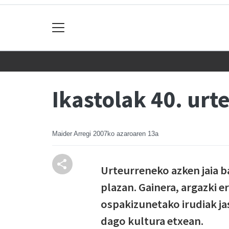
Ikastolak 40. urt
Maider Arregi
2007ko azaroaren 13a
Urteurreneko azken jaia b
plazan. Gainera, argazki 
ospakizunetako irudiak ja
dago kultura etxean.