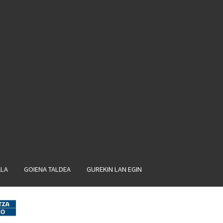
ALA
GOIENA TALDEA
GUREKIN LAN EGIN