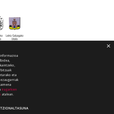
×
 informazioa
lbidea,
skaintzeko,
rbitzuak
etarako eta
 ezaugarriak
 baimena
zu
Iragarkien
k
atalean.
EITIA GUKA
AZKOITIA GUKA
BARRENA
GUKA
GUKA TELEBISTA
HIRUKA
TZIONALTASUNA
Z GUKA
ZUMAIA GUKA
28 KANALA