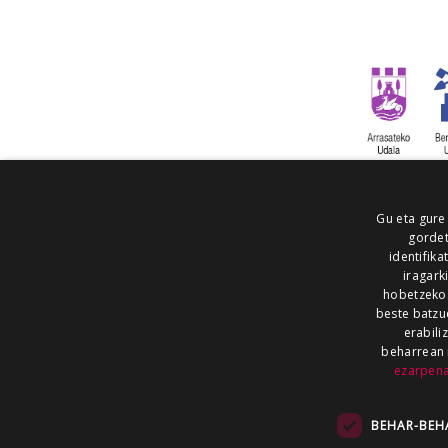
Gu eta gure
gordet
identifika
iragark
hobetzeko
beste batzu
erabili
beharrean 
ezarpen
AIARALDEA
AIKOR
AIURRI
ALEA
BEGITU
ERRAN
EUSKALERRIA IRRA
BEHAR-BEH
KRONIKA
MAILOPE
NOAUA
O