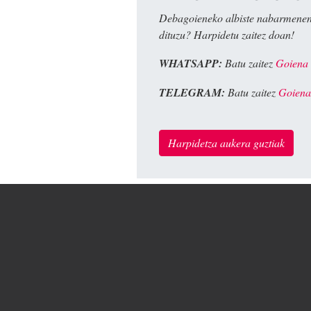
Debagoieneko albiste nabarmenen
dituzu? Harpidetu zaitez doan!
WHATSAPP:
Batu zaitez
Goiena
TELEGRAM:
Batu zaitez
Goiena
Harpidetza aukera guztiak