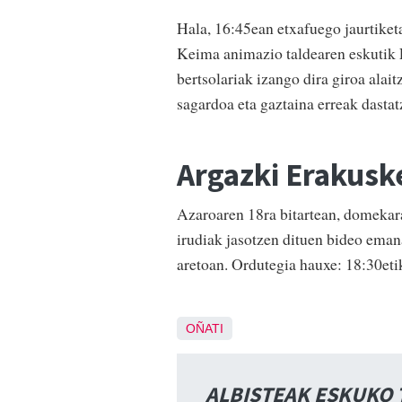
Hala, 16:45ean etxafuego jaurtiket
Keima animazio taldearen eskutik F
bertsolariak izango dira giroa alai
sagardoa eta gaztaina erreak dastat
Argazki Erakusk
Azaroaren 18ra bitartean, domekara
irudiak jasotzen dituen bideo eman
aretoan. Ordutegia hauxe: 18:30et
OÑATI
ALBISTEAK ESKUKO