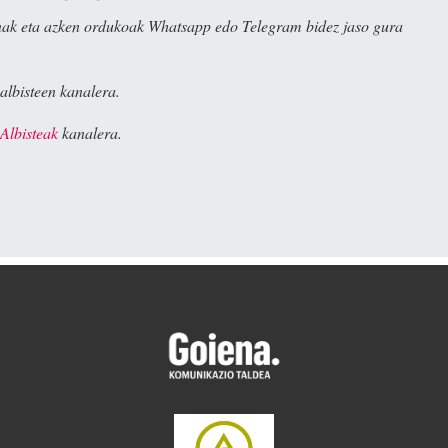
ak eta azken ordukoak Whatsapp edo Telegram bidez jaso gura
albisteen kanalera.
Albisteak
kanalera.