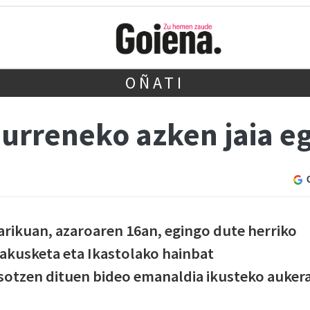
OÑATI
eurreneko azken jaia e
arikuan, azaroaren 16an, egingo dute herriko
erakusketa eta Ikastolako hainbat
sotzen dituen bideo emanaldia ikusteko auker