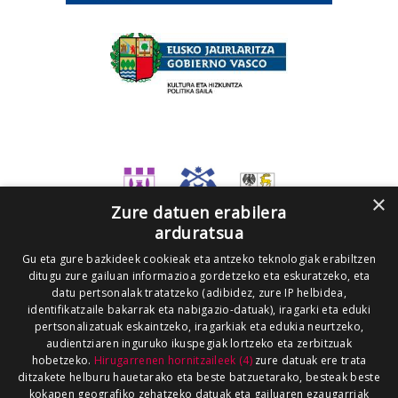
×
Zure datuen erabilera
arduratsua
Gu eta gure bazkideek cookieak eta antzeko teknologiak erabiltzen
ditugu zure gailuan informazioa gordetzeko eta eskuratzeko, eta
datu pertsonalak tratatzeko (adibidez, zure IP helbidea,
identifikatzaile bakarrak eta nabigazio-datuak), iragarki eta eduki
pertsonalizatuak eskaintzeko, iragarkiak eta edukia neurtzeko,
audientziaren inguruko ikuspegiak lortzeko eta zerbitzuak
hobetzeko.
Hirugarrenen hornitzaileek (4)
zure datuak ere trata
ditzakete helburu hauetarako eta beste batzuetarako, besteak beste
kokapen geografiko zehatzeko datuak eta gailuaren ezaugarriak