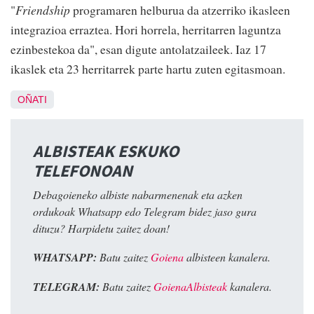
"
Friendship
programaren helburua da atzerriko ikasleen
integrazioa erraztea. Hori horrela, herritarren laguntza
ezinbestekoa da", esan digute antolatzaileek. Iaz 17
ikaslek eta 23 herritarrek parte hartu zuten egitasmoan.
OÑATI
ALBISTEAK ESKUKO
TELEFONOAN
Debagoieneko albiste nabarmenenak eta azken
ordukoak Whatsapp edo Telegram bidez jaso gura
dituzu? Harpidetu zaitez doan!
WHATSAPP:
Batu zaitez
Goiena
albisteen kanalera.
TELEGRAM:
Batu zaitez
GoienaAlbisteak
kanalera.