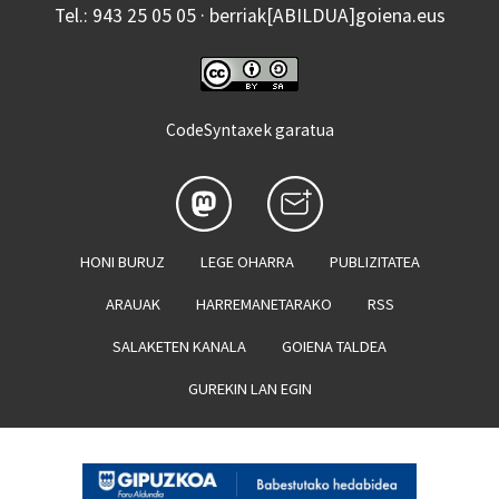
Tel.: 943 25 05 05 · berriak[ABILDUA]goiena.eus
CodeSyntaxek garatua
HONI BURUZ
LEGE OHARRA
PUBLIZITATEA
ARAUAK
HARREMANETARAKO
RSS
SALAKETEN KANALA
GOIENA TALDEA
GUREKIN LAN EGIN