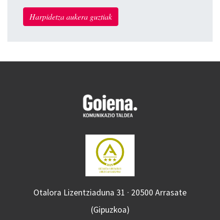
Harpidetza aukera guztiak
Otalora Lizentziaduna 31 · 20500 Arrasate
(Gipuzkoa)