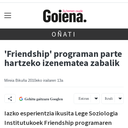
OÑATI
'Friendship' programan parte
hartzeko izenematea zabalik
Mireia Bikuña
2010eko irailaren 13a
Entzun
Itzuli
Gehitu gaitzazu Googlen
Iazko esperientzia ikusita Lege Soziologia
Institutukoek Friendship programaren