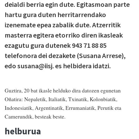
deialdi berria egin dute. Egitasmoan parte
hartu gura duten herritarrendako
izenemate epea zabalik dute. Atzerritik
masterra egitera etorriko diren ikasleak
ezagutu gura dutenek 943 71 88 85
telefonora dei dezakete (Susana Arrese),
edo susana@iisj. es helbidera idatzi.
Guztira, 20 bat ikasle helduko dira datozen egunetan
Oñatira: Nepaletik, Italiatik, Txinatik, Kolonbiatik,
Indonesiatik, Argentinatik, Errumaniatik, Perutik eta
Camerundik, besteak beste.
helburua