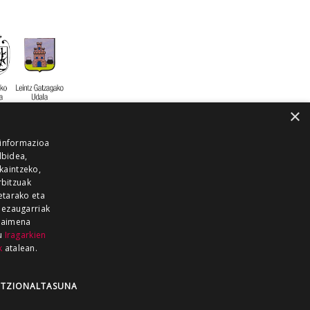
×
 informazioa
lbidea,
skaintzeko,
rbitzuak
etarako eta
 ezaugarriak
 baimena
zu
Iragarkien
k
atalean.
EITIA GUKA
AZKOITIA GUKA
BARRENA
GUKA
GUKA TELEBISTA
HIRUKA
TZIONALTASUNA
Z GUKA
ZUMAIA GUKA
28 KANALA