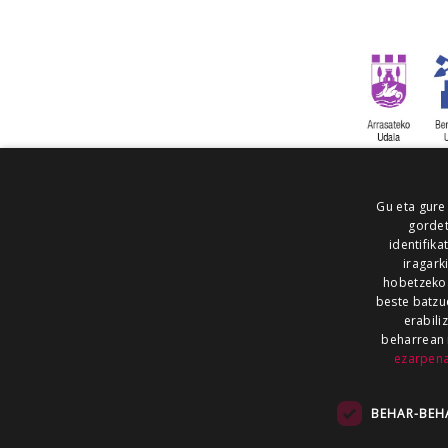
Gu eta gure
gordet
identifika
iragark
hobetzeko
beste batzu
erabili
beharrean 
ezarpen
AIARALDEA
AIKOR
AIURRI
ALEA
BEGITU
ERRAN
EUSKALERRIA IRRA
BEHAR-BEH
KRONIKA
MAILOPE
NOAUA
O