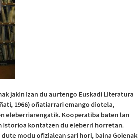
enak jakin izan du aurtengo Euskadi Literatura
ati, 1966) oñatiarrari emango diotela,
n eleberriarengatik. Kooperatiba baten lan
 istorioa kontatzen du eleberri horretan.
 dute modu ofizialean sari hori, baina Goienak