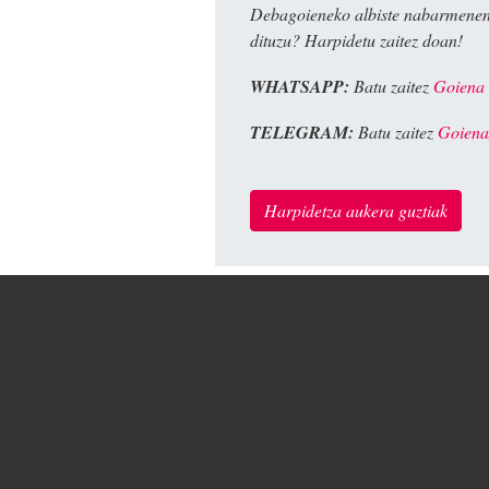
Debagoieneko albiste nabarmenen
dituzu? Harpidetu zaitez doan!
WHATSAPP:
Batu zaitez
Goiena
TELEGRAM:
Batu zaitez
Goiena
Harpidetza aukera guztiak