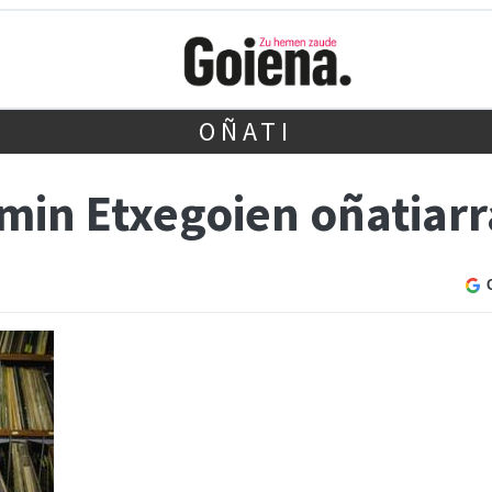
OÑATI
rmin Etxegoien oñatiar