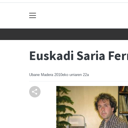
Euskadi Saria Fe
Ubane Madera
2010eko urriaren 22a