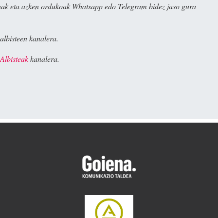
ak eta azken ordukoak Whatsapp edo Telegram bidez jaso gura
albisteen kanalera.
Albisteak
kanalera.