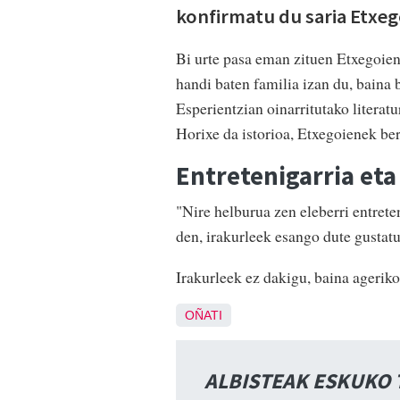
konfirmatu du saria Etxe
Bi urte pasa eman zituen Etxegoiene
handi baten familia izan du, baina b
Esperientzian oinarritutako literat
Horixe da istorioa, Etxegoienek be
Entretenigarria eta
"Nire helburua zen eleberri entreten
den, irakurleek esango dute gustatu
Irakurleek ez dakigu, baina ageriko
OÑATI
ALBISTEAK ESKUKO