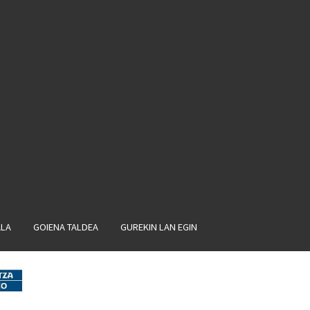
ALA
GOIENA TALDEA
GUREKIN LAN EGIN