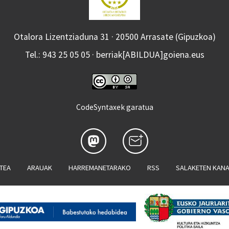
Otalora Lizentziaduna 31 · 20500 Arrasate (Gipuzkoa)
Tel.: 943 25 05 05 · berriak[ABILDUA]goiena.eus
CodeSyntaxek garatua
ATEA
ARAUAK
HARREMANETARAKO
RSS
SALAKETEN KAN