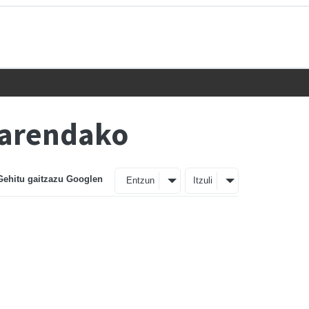
rarendako
Gehitu gaitzazu Googlen
Entzun
Itzuli