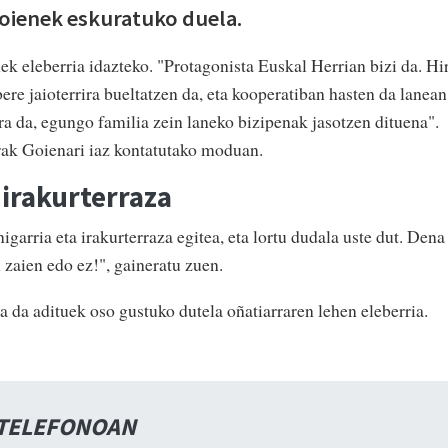
goienek eskuratuko duela.
k eleberria idazteko. "Protagonista Euskal Herrian bizi da. Hir
ere jaioterrira bueltatzen da, eta kooperatiban hasten da lanean
ura da, egungo familia zein laneko bizipenak jasotzen dituena".
rak Goienari iaz kontatutako moduan.
 irakurterraza
igarria eta irakurterraza egitea, eta lortu dudala uste dut. Dena
 zaien edo ez!", gaineratu zuen.
a da adituek oso gustuko dutela oñatiarraren lehen eleberria.
 TELEFONOAN