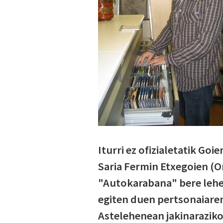
Iturri ez ofizialetatik Goi
Saria Fermin Etxegoien (Oñ
"Autokarabana" bere lehe
egiten duen pertsonaiaren
Astelehenean jakinaraziko