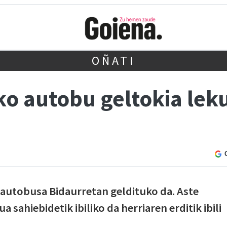
OÑATI
ko autobu geltokia lek
 autobusa Bidaurretan geldituko da. Aste
 sahiebidetik ibiliko da herriaren erditik ibili