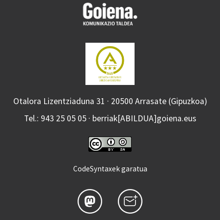
Otalora Lizentziaduna 31 · 20500 Arrasate (Gipuzkoa)
Tel.: 943 25 05 05 · berriak[ABILDUA]goiena.eus
CodeSyntaxek garatua