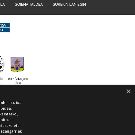
ALA
GOIENA TALDEA
GUREKIN LAN EGIN
×
 informazioa
lbidea,
skaintzeko,
rbitzuak
etarako eta
 ezaugarriak