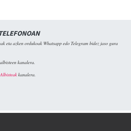
 TELEFONOAN
ak eta azken ordukoak Whatsapp edo Telegram bidez jaso gura
albisteen kanalera.
Albisteak
kanalera.