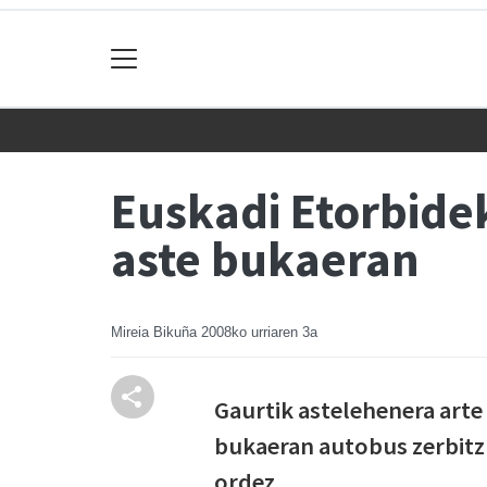
Euskadi Etorbide
aste bukaeran
Mireia Bikuña
2008ko urriaren 3a
Gaurtik astelehenera arte
bukaeran autobus zerbitzua
ordez.