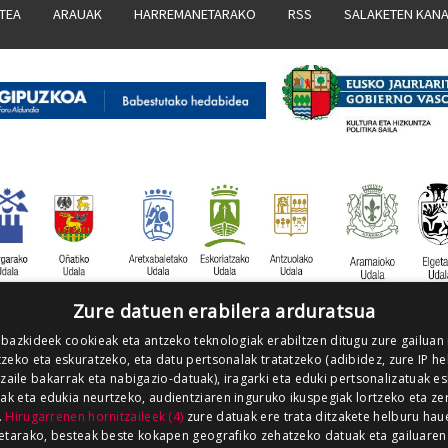
ATEA
ARAUAK
HARREMANETARAKO
RSS
SALAKETEN KAN
Zure datuen erabilera arduratsua
 bazkideek cookieak eta antzeko teknologiak erabiltzen ditugu zure gailuan
zeko eta eskuratzeko, eta datu pertsonalak tratatzeko (adibidez, zure IP he
tzaile bakarrak eta nabigazio-datuak), iragarki eta eduki pertsonalizatuak e
iak eta edukia neurtzeko, audientziaren inguruko ikuspegiak lortzeko eta ze
.
Hirugarrenen hornitzaileek (4)
zure datuak ere trata ditzakete helburu hau
etarako, besteak beste kokapen geografiko zehatzeko datuak eta gailuaren