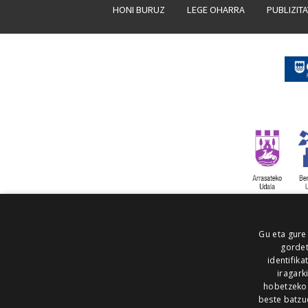
HONI BURUZ
LEGE OHARRA
PUBLIZIT
Gu eta gure
gordet
identifika
iragark
hobetzeko
beste batzu