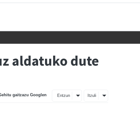
uz aldatuko dute
Gehitu gaitzazu Googlen
Entzun
Itzuli