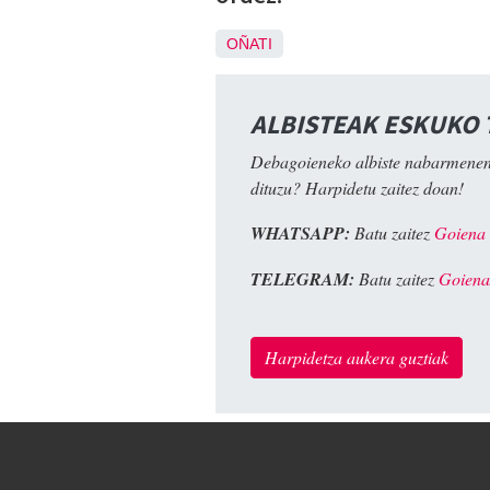
OÑATI
ALBISTEAK ESKUKO
Debagoieneko albiste nabarmenen
dituzu? Harpidetu zaitez doan!
WHATSAPP:
Batu zaitez
Goiena
TELEGRAM:
Batu zaitez
Goiena
Harpidetza aukera guztiak