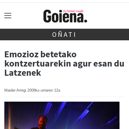
OÑATI
Emozioz betetako
kontzertuarekin agur esan du
Latzenek
Maider Arregi
2008ko urriaren 12a