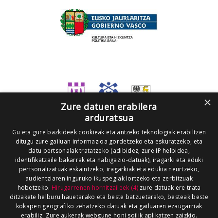
×
Zure datuen erabilera
arduratsua
Gu eta gure bazkideek cookieak eta antzeko teknologiak erabiltzen
ditugu zure gailuan informazioa gordetzeko eta eskuratzeko, eta
datu pertsonalak tratatzeko (adibidez, zure IP helbidea,
identifikatzaile bakarrak eta nabigazio-datuak), iragarki eta eduki
pertsonalizatuak eskaintzeko, iragarkiak eta edukia neurtzeko,
audientziaren inguruko ikuspegiak lortzeko eta zerbitzuak
hobetzeko.
Hirugarrenen hornitzaileek (4)
zure datuak ere trata
ditzakete helburu hauetarako eta beste batzuetarako, besteak beste
kokapen geografiko zehatzeko datuak eta gailuaren ezaugarriak
erabiliz. Zure aukerak webgune honi soilik aplikatzen zaizkio.