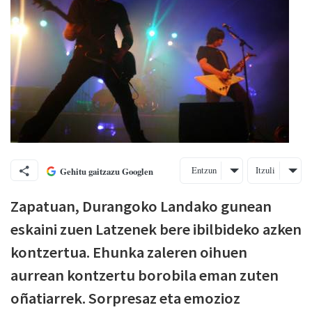
Entzun
Itzuli
Gehitu gaitzazu Googlen
Zapatuan, Durangoko Landako gunean
eskaini zuen Latzenek bere ibilbideko azken
kontzertua. Ehunka zaleren oihuen
aurrean kontzertu borobila eman zuten
oñatiarrek. Sorpresaz eta emozioz