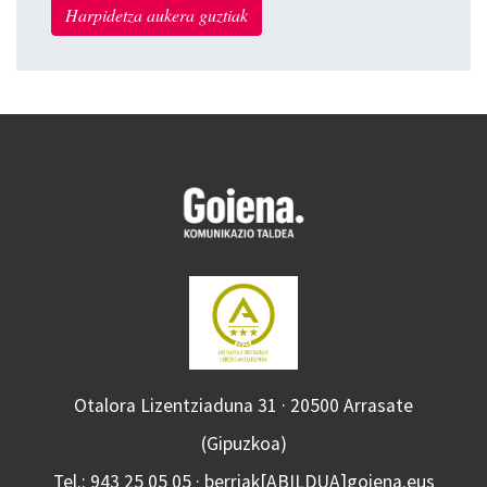
Harpidetza aukera guztiak
Otalora Lizentziaduna 31 · 20500 Arrasate
(Gipuzkoa)
Tel.: 943 25 05 05 · berriak[ABILDUA]goiena.eus