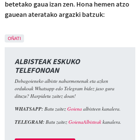
betetako gaua izan zen. Hona hemen atzo
gauean ateratako argazki batzuk:
OÑATI
ALBISTEAK ESKUKO
TELEFONOAN
Debagoieneko albiste nabarmenenak eta azken
ordukoak Whatsapp edo Telegram bidez jaso gura
dituzu? Harpidetu zaitez doan!
WHATSAPP:
Batu zaitez
Goiena
albisteen kanalera.
TELEGRAM:
Batu zaitez
GoienaAlbisteak
kanalera.