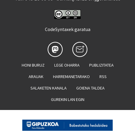
CodeSyntaxek garatua
HONI BURUZ
LEGE OHARRA
PUBLIZITATEA
ARAUAK
HARREMANETARAKO
RSS
SALAKETEN KANALA
GOIENA TALDEA
GUREKIN LAN EGIN