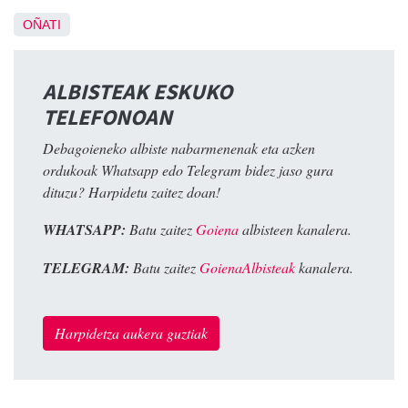
OÑATI
ALBISTEAK ESKUKO
TELEFONOAN
Debagoieneko albiste nabarmenenak eta azken
ordukoak Whatsapp edo Telegram bidez jaso gura
dituzu? Harpidetu zaitez doan!
WHATSAPP:
Batu zaitez
Goiena
albisteen kanalera.
TELEGRAM:
Batu zaitez
GoienaAlbisteak
kanalera.
Harpidetza aukera guztiak