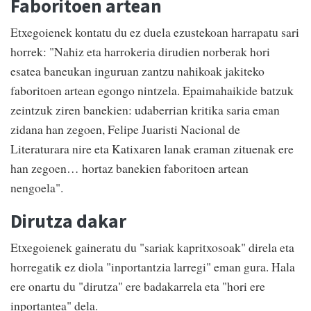
Faboritoen artean
Etxegoienek kontatu du ez duela ezustekoan harrapatu sari
horrek: "Nahiz eta harrokeria dirudien norberak hori
esatea baneukan inguruan zantzu nahikoak jakiteko
faboritoen artean egongo nintzela. Epaimahaikide batzuk
zeintzuk ziren banekien: udaberrian kritika saria eman
zidana han zegoen, Felipe Juaristi Nacional de
Literaturara nire eta Katixaren lanak eraman zituenak ere
han zegoen… hortaz banekien faboritoen artean
nengoela".
Dirutza dakar
Etxegoienek gaineratu du "sariak kapritxosoak" direla eta
horregatik ez diola "inportantzia larregi" eman gura. Hala
ere onartu du "dirutza" ere badakarrela eta "hori ere
inportantea" dela.