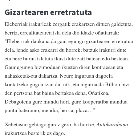
Gizartearen erretratuta
Eleberriak irakurleak zergatik erakartzen dituen galdetuta,
berriz, errealitatearen isla dela dio idazle oñatiarrak:
"Eleberriak daukana da gaur egungo gizartearen erretratua
dela, jende asko erakarri du horrek; batzuk irakurri dute
eta bere burua islatuta ikusi dute zati batean edo bestean.
Gaur egungo bizimoduan ikusten diren kontraesan eta
nahasketak-eta dakartza. Neure inguruan dagoela
kontatzeko gogoa izan dut nik, eta ingurua da Bilbon bizi
den pertsona bat baina bertakoa dena, Oñatikoa,
Debagoiena gure mundu hori, gure kooperatiba mundua
puntu bateraino, mendia, herria, plaza…"
Xehetasun gehiago guraz gero, ba horixe,
Autokarabana
irakurtzea besterik ez dago.