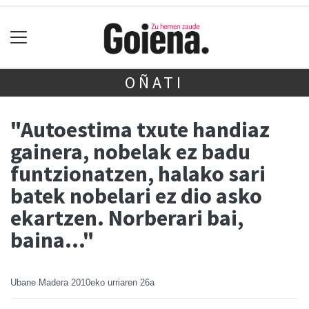
OÑATI
"Autoestima txute handiaz
gainera, nobelak ez badu
funtzionatzen, halako sari
batek nobelari ez dio asko
ekartzen. Norberari bai,
baina…"
Ubane Madera
2010eko urriaren 26a