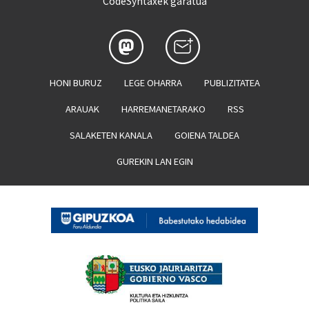
CodeSyntaxek garatua
HONI BURUZ
LEGE OHARRA
PUBLIZITATEA
ARAUAK
HARREMANETARAKO
RSS
SALAKETEN KANALA
GOIENA TALDEA
GUREKIN LAN EGIN