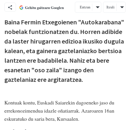
Entzun
Itzuli
Gehitu gaitzazu Googlen
Baina Fermin Etxegoienen "Autokarabana"
nobelak funtzionatzen du. Horren adibide
da laster hirugarren edizioa ikusiko dugula
kalean, eta gainera gaztelaniazko bertsioa
lantzen ere badabilela. Nahiz eta bere
esanetan "oso zaila" izango den
gaztelaniaz ere argitaratzea.
Kontuak kontu, Euskadi Saiarekin dagoeneko jaso du
errekonozimendua idazle oñatiarrak. Azaroaren 16an
eskuratuko du saria bera, Kursaalen.