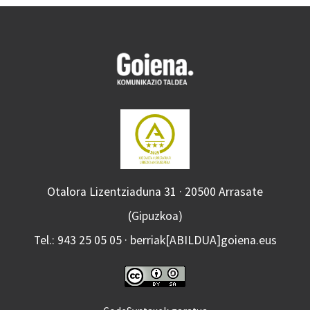
Otalora Lizentziaduna 31 · 20500 Arrasate
(Gipuzkoa)
Tel.: 943 25 05 05 · berriak[ABILDUA]goiena.eus