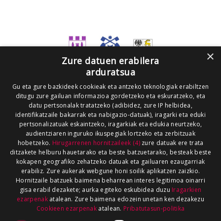
×
Zure datuen erabilera
arduratsua
Gu eta gure bazkideek cookieak eta antzeko teknologiak erabiltzen
ditugu zure gailuan informazioa gordetzeko eta eskuratzeko, eta
datu pertsonalak tratatzeko (adibidez, zure IP helbidea,
identifikatzaile bakarrak eta nabigazio-datuak), iragarki eta eduki
pertsonalizatuak eskaintzeko, iragarkiak eta edukia neurtzeko,
audientziaren inguruko ikuspegiak lortzeko eta zerbitzuak
hobetzeko.
Hirugarrenen hornitzaileek (4)
zure datuak ere trata
ditzakete helburu hauetarako eta beste batzuetarako, besteak beste
kokapen geografiko zehatzeko datuak eta gailuaren ezaugarriak
erabiliz. Zure aukerak webgune honi soilik aplikatzen zaizkio.
Hornitzaile batzuek baimena beharrean interes legitimoa oinarri
gisa erabil dezakete; aurka egiteko eskubidea duzu
Iragarkien
ezarpenak
atalean. Zure baimena edozein unetan ken dezakezu
Cookieen ezarpenak
atalean.
Pribatutasun-politika