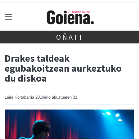
OÑATI
Drakes taldeak
egubakoitzean aurkeztuko
du diskoa
Leire Kortabarria
2010eko abuztuaren 31