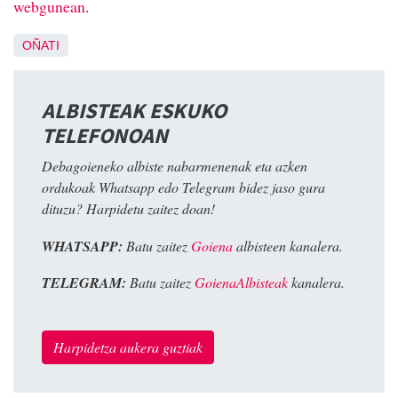
webgunean
.
OÑATI
ALBISTEAK ESKUKO
TELEFONOAN
Debagoieneko albiste nabarmenenak eta azken
ordukoak Whatsapp edo Telegram bidez jaso gura
dituzu? Harpidetu zaitez doan!
WHATSAPP:
Batu zaitez
Goiena
albisteen kanalera.
TELEGRAM:
Batu zaitez
GoienaAlbisteak
kanalera.
Harpidetza aukera guztiak