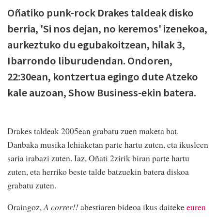
Oñatiko punk-rock Drakes taldeak disko
berria, 'Si nos dejan, no keremos' izenekoa,
aurkeztuko du egubakoitzean, hilak 3,
Ibarrondo liburudendan. Ondoren,
22:30ean, kontzertua egingo dute Atzeko
kale auzoan, Show Business-ekin batera.
Drakes taldeak 2005ean grabatu zuen maketa bat.
Danbaka musika lehiaketan parte hartu zuten, eta ikusleen
saria irabazi zuten. Iaz, Oñati 2zirik biran parte hartu
zuten, eta herriko beste talde batzuekin batera diskoa
grabatu zuten.
Oraingoz,
A correr!!
abestiaren bideoa ikus daiteke
euren