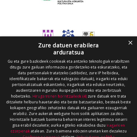
×
Zure datuen erabilera
arduratsua
Gu eta gure bazkideek cookieak eta antzeko teknologiak erabiltzen
ditugu zure gailuan informazioa gordetzeko eta eskuratzeko, eta
datu pertsonalak tratatzeko (adibidez, zure IP helbidea,
identifikatzaile bakarrak eta nabigazio-datuak), iragarki eta eduki
pertsonalizatuak eskaintzeko, iragarkiak eta edukia neurtzeko,
audientziaren inguruko ikuspegiak lortzeko eta zerbitzuak
hobetzeko.
Hirugarrenen hornitzaileek (4)
zure datuak ere trata
ditzakete helburu hauetarako eta beste batzuetarako, besteak beste
kokapen geografiko zehatzeko datuak eta gailuaren ezaugarriak
erabiliz. Zure aukerak webgune honi soilik aplikatzen zaizkio.
Hornitzaile batzuek baimena beharrean interes legitimoa oinarri
gisa erabil dezakete; aurka egiteko eskubidea duzu
Iragarkien
ezarpenak
atalean. Zure baimena edozein unetan ken dezakezu
Cookieen ezarpenak
atalean.
Pribatutasun-politika