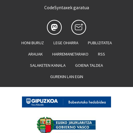
CodeSyntaxek garatua
HONI BURUZ
LEGE OHARRA
PUBLIZITATEA
ARAUAK
HARREMANETARAKO
RSS
SALAKETEN KANALA
GOIENA TALDEA
GUREKIN LAN EGIN