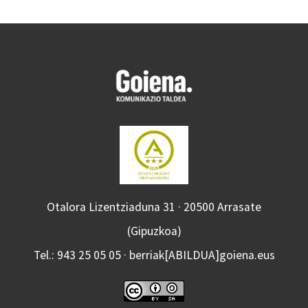
Otalora Lizentziaduna 31 · 20500 Arrasate
(Gipuzkoa)
Tel.: 943 25 05 05 · berriak[ABILDUA]goiena.eus