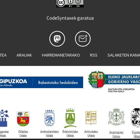
CodeSyntaxek garatua
ATEA
ARAUAK
HARREMANETARAKO
RSS
SALAKETEN KAN