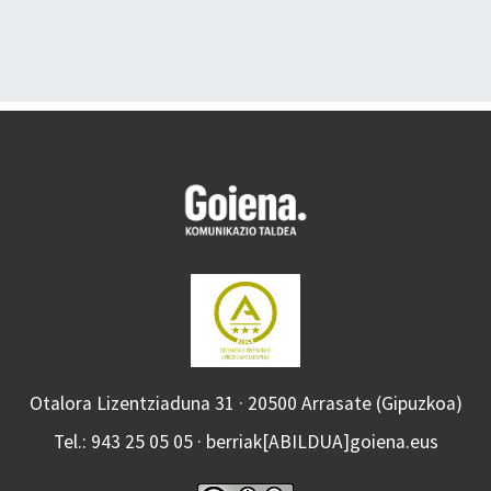
Otalora Lizentziaduna 31 · 20500 Arrasate (Gipuzkoa)
Tel.: 943 25 05 05 · berriak[ABILDUA]goiena.eus