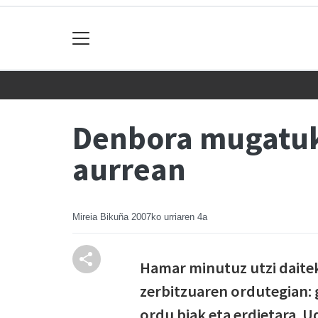
Denbora mugatuk
aurrean
Mireia Bikuña
2007ko urriaren 4a
Hamar minutuz utzi daite
zerbitzuaren ordutegian: g
ordu biak eta erdietara. 