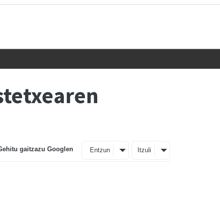
stetxearen
Gehitu gaitzazu Googlen
Entzun
Itzuli