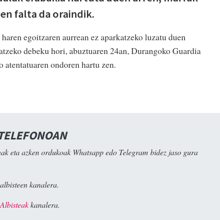
en falta da oraindik.
 haren egoitzaren aurrean ez aparkatzeko luzatu duen
katzeko debeku hori, abuztuaren 24an, Durangoko Guardia
o atentatuaren ondoren hartu zen.
 TELEFONOAN
ak eta azken ordukoak Whatsapp edo Telegram bidez jaso gura
albisteen kanalera.
Albisteak
kanalera.