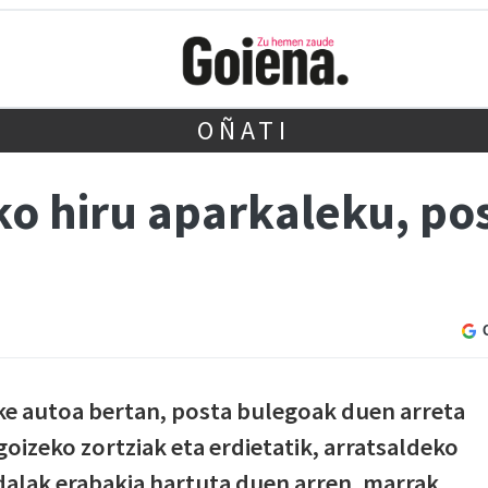
OÑATI
o hiru aparkaleku, po
ke autoa bertan, posta bulegoak duen arreta
oizeko zortziak eta erdietatik, arratsaldeko
Udalak erabakia hartuta duen arren, marrak