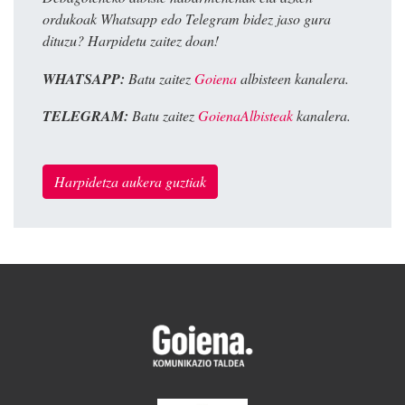
ordukoak Whatsapp edo Telegram bidez jaso gura
dituzu? Harpidetu zaitez doan!
WHATSAPP:
Batu zaitez
Goiena
albisteen kanalera.
TELEGRAM:
Batu zaitez
GoienaAlbisteak
kanalera.
Harpidetza aukera guztiak