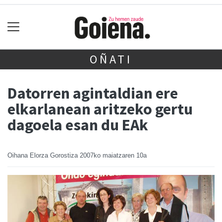
OÑATI
Datorren agintaldian ere
elkarlanean aritzeko gertu
dagoela esan du EAk
Oihana Elorza Gorostiza
2007ko maiatzaren 10a