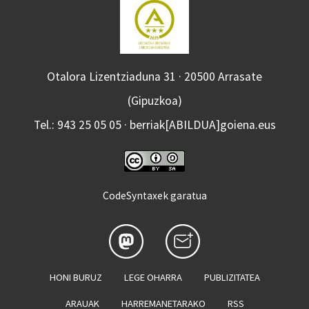
Otalora Lizentziaduna 31 · 20500 Arrasate
(Gipuzkoa)
Tel.: 943 25 05 05 · berriak[ABILDUA]goiena.eus
CodeSyntaxek garatua
HONI BURUZ
LEGE OHARRA
PUBLIZITATEA
ARAUAK
HARREMANETARAKO
RSS