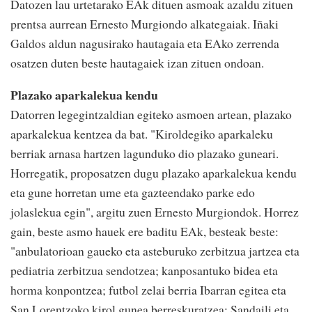
Datozen lau urtetarako EAk dituen asmoak azaldu zituen
prentsa aurrean Ernesto Murgiondo alkategaiak. Iñaki
Galdos aldun nagusirako hautagaia eta EAko zerrenda
osatzen duten beste hautagaiek izan zituen ondoan.
Plazako aparkalekua kendu
Datorren legegintzaldian egiteko asmoen artean, plazako
aparkalekua kentzea da bat. "Kiroldegiko aparkaleku
berriak arnasa hartzen lagunduko dio plazako guneari.
Horregatik, proposatzen dugu plazako aparkalekua kendu
eta gune horretan ume eta gazteendako parke edo
jolaslekua egin", argitu zuen Ernesto Murgiondok. Horrez
gain, beste asmo hauek ere baditu EAk, besteak beste:
"anbulatorioan gaueko eta asteburuko zerbitzua jartzea eta
pediatria zerbitzua sendotzea; kanposantuko bidea eta
horma konpontzea; futbol zelai berria Ibarran egitea eta
San Lorentzoko kirol gunea berreskuratzea; Sandaili eta