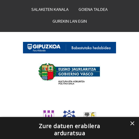
SALAKETEN KANALA
GOIENA TALDEA
GUREKIN LAN EGIN
×
Zure datuen erabilera
arduratsua