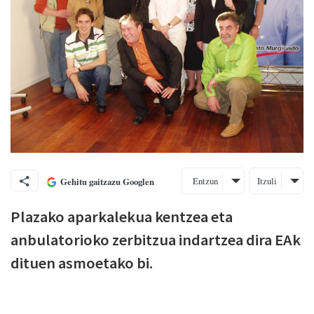
Entzun
Itzuli
Gehitu gaitzazu Googlen
Plazako aparkalekua kentzea eta
anbulatorioko zerbitzua indartzea dira EAk
dituen asmoetako bi.