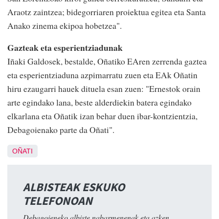
Araotz zaintzea; bidegorriaren proiektua egitea eta Santa
Anako zinema ekipoa hobetzea".
Gazteak eta esperientziadunak
Iñaki Galdosek, bestalde, Oñatiko EAren zerrenda gaztea
eta esperientziaduna azpimarratu zuen eta EAk Oñatin
hiru ezaugarri hauek dituela esan zuen: "Ernestok orain
arte egindako lana, beste alderdiekin batera egindako
elkarlana eta Oñatik izan behar duen ibar-kontzientzia,
Debagoienako parte da Oñati".
OÑATI
ALBISTEAK ESKUKO
TELEFONOAN
Debagoieneko albiste nabarmenenak eta azken