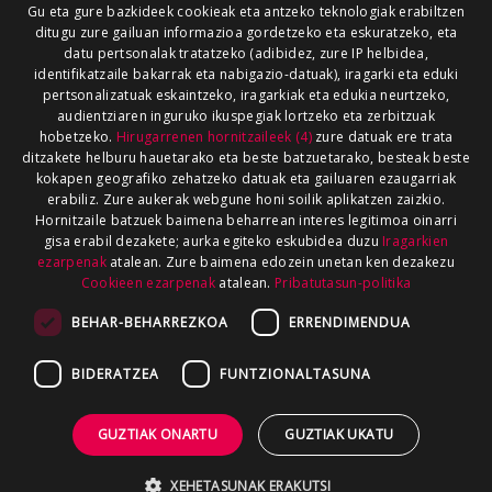
Gu eta gure bazkideek cookieak eta antzeko teknologiak erabiltzen
ditugu zure gailuan informazioa gordetzeko eta eskuratzeko, eta
datu pertsonalak tratatzeko (adibidez, zure IP helbidea,
identifikatzaile bakarrak eta nabigazio-datuak), iragarki eta eduki
pertsonalizatuak eskaintzeko, iragarkiak eta edukia neurtzeko,
audientziaren inguruko ikuspegiak lortzeko eta zerbitzuak
hobetzeko.
Hirugarrenen hornitzaileek (4)
zure datuak ere trata
ditzakete helburu hauetarako eta beste batzuetarako, besteak beste
kokapen geografiko zehatzeko datuak eta gailuaren ezaugarriak
erabiliz. Zure aukerak webgune honi soilik aplikatzen zaizkio.
Hornitzaile batzuek baimena beharrean interes legitimoa oinarri
gisa erabil dezakete; aurka egiteko eskubidea duzu
Iragarkien
ezarpenak
atalean. Zure baimena edozein unetan ken dezakezu
Cookieen ezarpenak
atalean.
Pribatutasun-politika
BEHAR-BEHARREZKOA
ERRENDIMENDUA
BIDERATZEA
FUNTZIONALTASUNA
GUZTIAK ONARTU
GUZTIAK UKATU
XEHETASUNAK ERAKUTSI