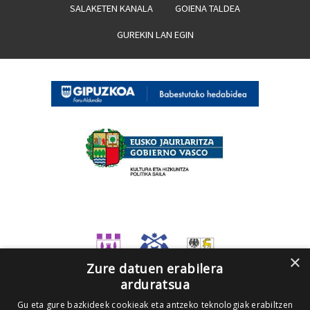
SALAKETEN KANALA
GOIENA TALDEA
GUREKIN LAN EGIN
×
Zure datuen erabilera
arduratsua
Gu eta gure bazkideek cookieak eta antzeko teknologiak erabiltzen