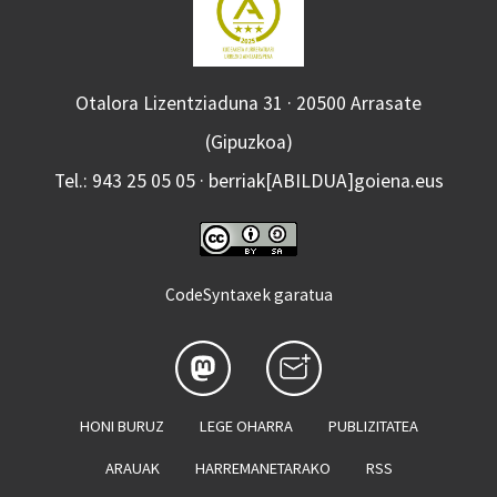
Otalora Lizentziaduna 31 · 20500 Arrasate
(Gipuzkoa)
Tel.: 943 25 05 05 · berriak[ABILDUA]goiena.eus
CodeSyntaxek garatua
HONI BURUZ
LEGE OHARRA
PUBLIZITATEA
ARAUAK
HARREMANETARAKO
RSS