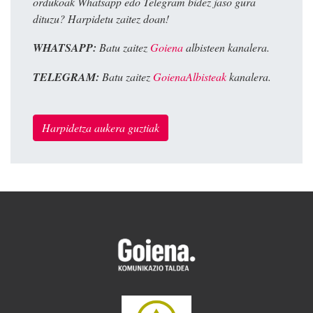
ordukoak Whatsapp edo Telegram bidez jaso gura
dituzu? Harpidetu zaitez doan!
WHATSAPP:
Batu zaitez
Goiena
albisteen kanalera.
TELEGRAM:
Batu zaitez
GoienaAlbisteak
kanalera.
Harpidetza aukera guztiak