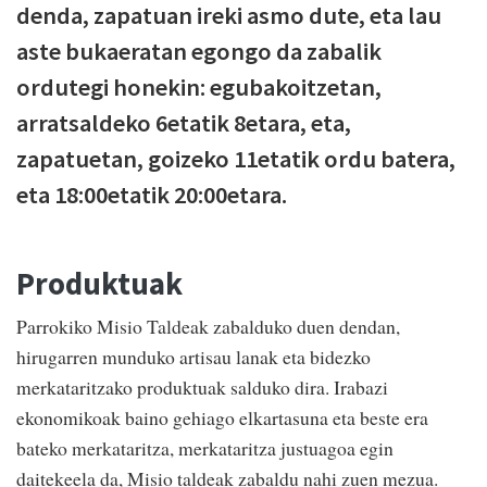
denda, zapatuan ireki asmo dute, eta lau
aste bukaeratan egongo da zabalik
ordutegi honekin: egubakoitzetan,
arratsaldeko 6etatik 8etara, eta,
zapatuetan, goizeko 11etatik ordu batera,
eta 18:00etatik 20:00etara.
Produktuak
Parrokiko Misio Taldeak zabalduko duen dendan,
hirugarren munduko artisau lanak eta bidezko
merkataritzako produktuak salduko dira. Irabazi
ekonomikoak baino gehiago elkartasuna eta beste era
bateko merkataritza, merkataritza justuagoa egin
daitekeela da, Misio taldeak zabaldu nahi zuen mezua.