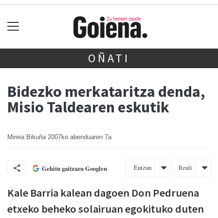
OÑATI
Bidezko merkataritza denda,
Misio Taldearen eskutik
Mireia Bikuña
2007ko abenduaren 7a
Entzun
Itzuli
Gehitu gaitzazu Googlen
Kale Barria kalean dagoen Don Pedruena
etxeko beheko solairuan egokituko duten