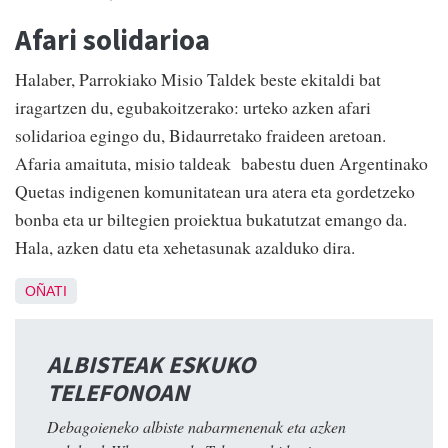
Afari solidarioa
Halaber, Parrokiako Misio Taldek beste ekitaldi bat
iragartzen du, egubakoitzerako: urteko azken afari
solidarioa egingo du, Bidaurretako fraideen aretoan.
Afaria amaituta, misio taldeak babestu duen Argentinako
Quetas indigenen komunitatean ura atera eta gordetzeko
bonba eta ur biltegien proiektua bukatutzat emango da.
Hala, azken datu eta xehetasunak azalduko dira.
OÑATI
ALBISTEAK ESKUKO
TELEFONOAN
Debagoieneko albiste nabarmenenak eta azken