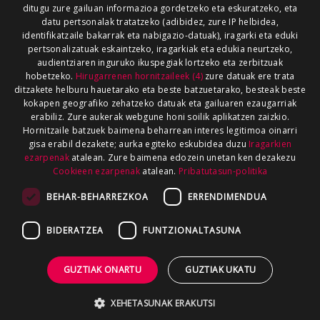
ditugu zure gailuan informazioa gordetzeko eta eskuratzeko, eta
datu pertsonalak tratatzeko (adibidez, zure IP helbidea,
identifikatzaile bakarrak eta nabigazio-datuak), iragarki eta eduki
pertsonalizatuak eskaintzeko, iragarkiak eta edukia neurtzeko,
audientziaren inguruko ikuspegiak lortzeko eta zerbitzuak
hobetzeko.
Hirugarrenen hornitzaileek (4)
zure datuak ere trata
ditzakete helburu hauetarako eta beste batzuetarako, besteak beste
kokapen geografiko zehatzeko datuak eta gailuaren ezaugarriak
erabiliz. Zure aukerak webgune honi soilik aplikatzen zaizkio.
Hornitzaile batzuek baimena beharrean interes legitimoa oinarri
gisa erabil dezakete; aurka egiteko eskubidea duzu
Iragarkien
ezarpenak
atalean. Zure baimena edozein unetan ken dezakezu
Cookieen ezarpenak
atalean.
Pribatutasun-politika
BEHAR-BEHARREZKOA
ERRENDIMENDUA
BIDERATZEA
FUNTZIONALTASUNA
GUZTIAK ONARTU
GUZTIAK UKATU
XEHETASUNAK ERAKUTSI