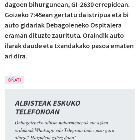
dagoen bihurgunean, GI-2630 errepidean.
Goizeko 7:45ean gertatu da istripua eta bi
auto gidariak Debagoieneko Ospitalera
eraman dituzte zaurituta. Oraindik auto
ilarak daude eta txandakako pasoa ematen
ari dira.
OÑATI
ALBISTEAK ESKUKO
TELEFONOAN
Debagoieneko albiste nabarmenenak eta azken
ordukoak Whatsapp edo Telegram bidez jaso gura
dituzu? Harpidetu zaitez doan!