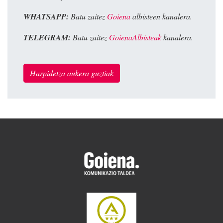
WHATSAPP:
Batu zaitez
Goiena
albisteen kanalera.
TELEGRAM:
Batu zaitez
GoienaAlbisteak
kanalera.
Harpidetza aukera guztiak