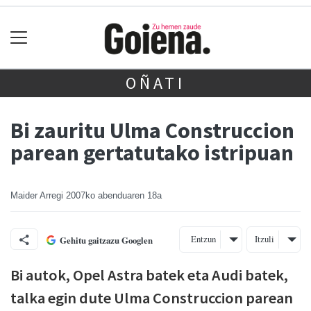
OÑATI
Bi zauritu Ulma Construccion
parean gertatutako istripuan
Maider Arregi
2007ko abenduaren 18a
Entzun
Itzuli
Gehitu gaitzazu Googlen
Bi autok, Opel Astra batek eta Audi batek,
talka egin dute Ulma Construccion parean