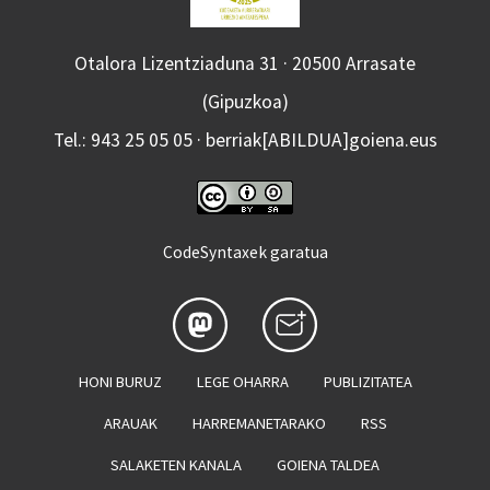
Otalora Lizentziaduna 31 · 20500 Arrasate
(Gipuzkoa)
Tel.: 943 25 05 05 · berriak[ABILDUA]goiena.eus
CodeSyntaxek garatua
HONI BURUZ
LEGE OHARRA
PUBLIZITATEA
ARAUAK
HARREMANETARAKO
RSS
SALAKETEN KANALA
GOIENA TALDEA