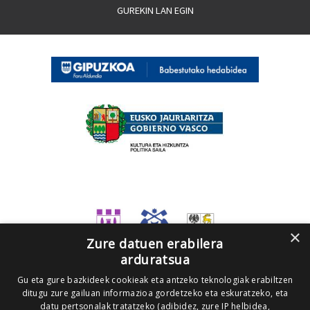
GUREKIN LAN EGIN
×
Zure datuen erabilera
arduratsua
Gu eta gure bazkideek cookieak eta antzeko teknologiak erabiltzen
ditugu zure gailuan informazioa gordetzeko eta eskuratzeko, eta
datu pertsonalak tratatzeko (adibidez, zure IP helbidea,