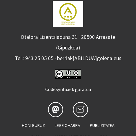
Otalora Lizentziaduna 31 · 20500 Arrasate
(Gipuzkoa)
Tel.: 943 25 05 05 · berriak[ABILDUA]goiena.eus
CodeSyntaxek garatua
HONI BURUZ
LEGE OHARRA
PUBLIZITATEA