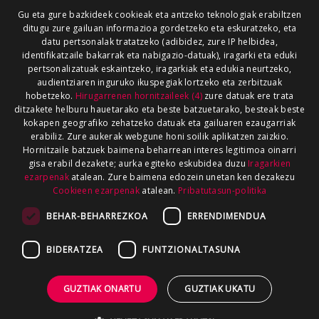
Gu eta gure bazkideek cookieak eta antzeko teknologiak erabiltzen
ditugu zure gailuan informazioa gordetzeko eta eskuratzeko, eta
datu pertsonalak tratatzeko (adibidez, zure IP helbidea,
identifikatzaile bakarrak eta nabigazio-datuak), iragarki eta eduki
pertsonalizatuak eskaintzeko, iragarkiak eta edukia neurtzeko,
audientziaren inguruko ikuspegiak lortzeko eta zerbitzuak
hobetzeko.
Hirugarrenen hornitzaileek (4)
zure datuak ere trata
ditzakete helburu hauetarako eta beste batzuetarako, besteak beste
kokapen geografiko zehatzeko datuak eta gailuaren ezaugarriak
erabiliz. Zure aukerak webgune honi soilik aplikatzen zaizkio.
Hornitzaile batzuek baimena beharrean interes legitimoa oinarri
gisa erabil dezakete; aurka egiteko eskubidea duzu
Iragarkien
ezarpenak
atalean. Zure baimena edozein unetan ken dezakezu
Cookieen ezarpenak
atalean.
Pribatutasun-politika
BEHAR-BEHARREZKOA
ERRENDIMENDUA
BIDERATZEA
FUNTZIONALTASUNA
GUZTIAK ONARTU
GUZTIAK UKATU