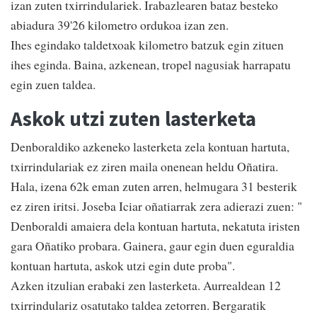
izan zuten txirrindulariek. Irabazlearen bataz besteko
abiadura 39'26 kilometro ordukoa izan zen.
Ihes egindako taldetxoak kilometro batzuk egin zituen
ihes eginda. Baina, azkenean, tropel nagusiak harrapatu
egin zuen taldea.
Askok utzi zuten lasterketa
Denboraldiko azkeneko lasterketa zela kontuan hartuta,
txirrindulariak ez ziren maila onenean heldu Oñatira.
Hala, izena 62k eman zuten arren, helmugara 31 besterik
ez ziren iritsi. Joseba Iciar oñatiarrak zera adierazi zuen: "
Denboraldi amaiera dela kontuan hartuta, nekatuta iristen
gara Oñatiko probara. Gainera, gaur egin duen eguraldia
kontuan hartuta, askok utzi egin dute proba".
Azken itzulian erabaki zen lasterketa. Aurrealdean 12
txirrindulariz osatutako taldea zetorren. Bergaratik