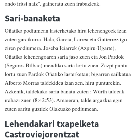
ondo iritsi naiz", gaineratu zuen irabazleak.
Sari-banaketa
Oñatiko podiumean lasterketako hiru lehenengoek izan
zuten garaikurra. Hala, Garcia, Larrea eta Gutierrez igo
ziren podiumera. Joseba Iciarrek (Azpiru-Ugarte),
Oñatiko lehenengoaren saria jaso zuen eta Jon Pardok
(Seguros Bilbao) mendiko saria lortu zuen. Zazpi puntu
lortu zuen Pardok Oñatiko lasterketan; bigarren sailkatua
Alberto Morras taldekidea izan zen, hiru punturekin.
Azkenik, taldekako saria banatu zuten : Würth taldeak
irabazi zuen (8:42:53). Amaieran, talde argazkia egin
zuten saritu guztiek Olakuako podiumean.
Lehendakari txapelketa
Castroviejorentzat