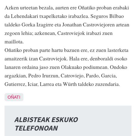
Azken urteetan bezala, aurten ere Oñatiko proban erabaki
da Lehendakari txapelketako irabazlea. Seguros Bilbao
taldeko Gorka Izagirre eta Jonathan Castroviejoren artean
zegoen lehia; azkenean, Castroviejok irabazi zuen
maillota.
Oñatiko proban parte hartu bazuen ere, ez zuen lasterketa
amaitzerik izan Castroviejok. Hala ere, denboraldi osoko
lanaren ordaina jaso zuen Olakuako podiumean. Ondoko
argazkian, Pedro Irurzun, Catroviejo, Pardo, Garcia,
Gutierrez, Iciar, Larrea eta Würth taldeko zuzendaria.
OÑATI
ALBISTEAK ESKUKO
TELEFONOAN