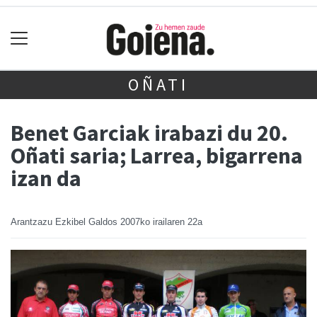
OÑATI
Benet Garciak irabazi du 20.
Oñati saria; Larrea, bigarrena
izan da
Arantzazu Ezkibel Galdos
2007ko irailaren 22a