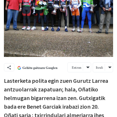
Entzun
Itzuli
Gehitu gaitzazu Googlen
Lasterketa polita egin zuen Gurutz Larrea
antzuolarrak zapatuan; hala, Oñatiko
helmugan bigarrena izan zen. Gutxigatik
bada ere Benet Garciak irabazi zion 20.
Oñati saria ; txirrindulari almeriarra ihes