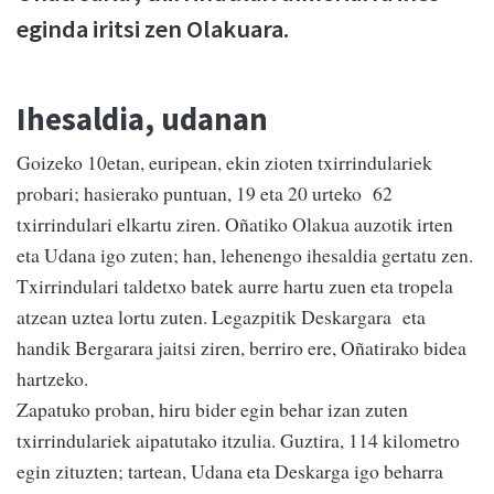
eginda iritsi zen Olakuara.
Ihesaldia, udanan
Goizeko 10etan, euripean, ekin zioten txirrindulariek
probari; hasierako puntuan, 19 eta 20 urteko 62
txirrindulari elkartu ziren. Oñatiko Olakua auzotik irten
eta Udana igo zuten; han, lehenengo ihesaldia gertatu zen.
Txirrindulari taldetxo batek aurre hartu zuen eta tropela
atzean uztea lortu zuten. Legazpitik Deskargara eta
handik Bergarara jaitsi ziren, berriro ere, Oñatirako bidea
hartzeko.
Zapatuko proban, hiru bider egin behar izan zuten
txirrindulariek aipatutako itzulia. Guztira, 114 kilometro
egin zituzten; tartean, Udana eta Deskarga igo beharra