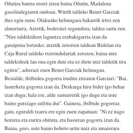
Oñatira batera etorri ziren baina Oñatin, Madalena
gasolindegiaren ondoan, Würth taldeko Benet Garciak
ihes egin zuen. Olakuako helmugara bakarrik iritsi zen
almeriarra. Atzetik, bederatzi segundora, taldea sartu zen.
"Nire taldekideen laguntza erabakigarria izan da
garaipena lortzeko; atzetik zetorren taldean Bidelan eta
Caja Rural taldeko txirrindulariak zetozen, baina nire
taldekideek lan ona egin dute eta ez diete utzi taldetik tira
egiten", adierazi zuen Benet Garciak helmugan.
Bestalde, ibilbidea gogorra iruditu zitzaion Garciari: "Bai,
lasterketa gogorra izan da. Deskarga hiru bider igo behar
izan dugu; hala ere, alde samurretik igo dugu eta uste
baino gutxiago sufritu dut". Gainera, ibilbide gogorraz
gain, eguraldi txarra ere egin zuen zapatuan: "Ni ez nago
hotzera eta eurira ohituta, eta hasieran gogorra izan da.
Baina, gero, uste baino hobeto aritu naiz eta amaierara