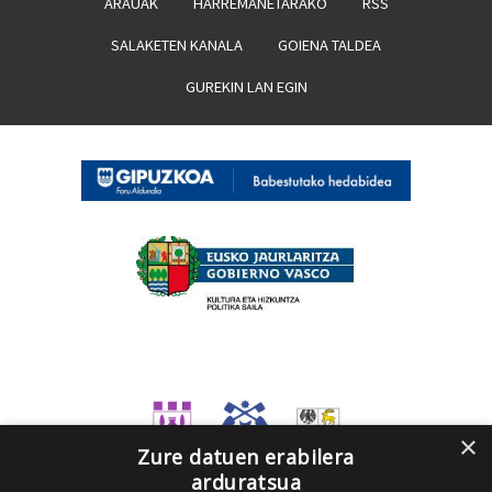
ARAUAK
HARREMANETARAKO
RSS
SALAKETEN KANALA
GOIENA TALDEA
GUREKIN LAN EGIN
×
Zure datuen erabilera
arduratsua