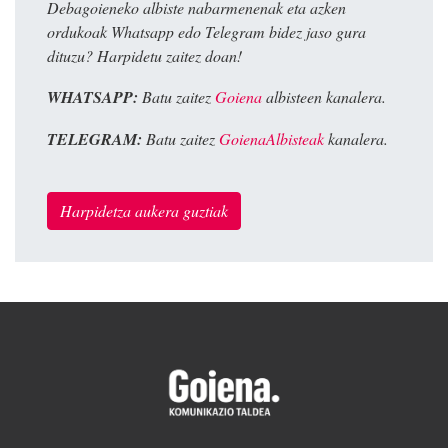
Debagoieneko albiste nabarmenenak eta azken
ordukoak Whatsapp edo Telegram bidez jaso gura
dituzu? Harpidetu zaitez doan!
WHATSAPP:
Batu zaitez
Goiena
albisteen kanalera.
TELEGRAM:
Batu zaitez
GoienaAlbisteak
kanalera.
Harpidetza aukera guztiak