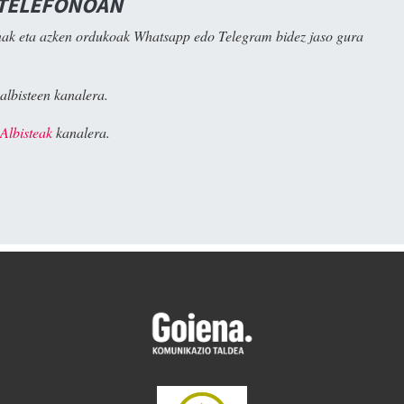
 TELEFONOAN
ak eta azken ordukoak Whatsapp edo Telegram bidez jaso gura
albisteen kanalera.
Albisteak
kanalera.