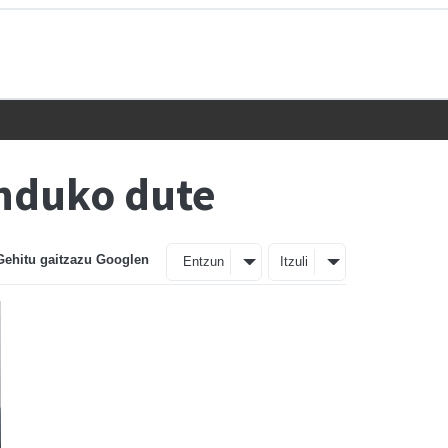
nduko dute
Gehitu gaitzazu Googlen
Entzun
Itzuli