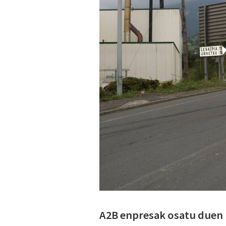
A2B enpresak osatu duen p