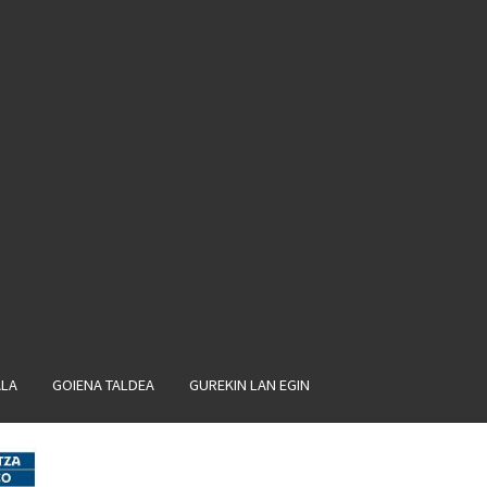
ALA
GOIENA TALDEA
GUREKIN LAN EGIN