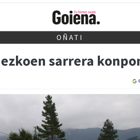
OÑATI
nezkoen sarrera konpo