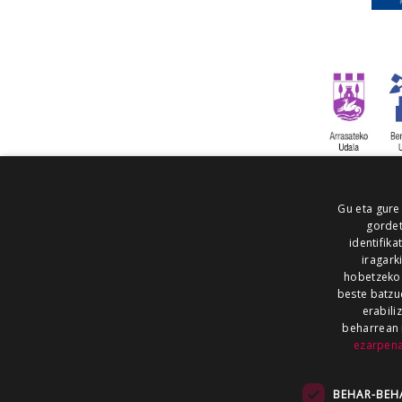
Gu eta gure
gordet
identifika
iragark
hobetzeko
beste batzu
erabili
beharrean 
ezarpen
AIARALDEA
AIKOR
AIURRI
ALEA
BEGITU
ERRAN
EUSKALERRIA IRRA
BEHAR-BEH
KRONIKA
MAILOPE
NOAUA
O