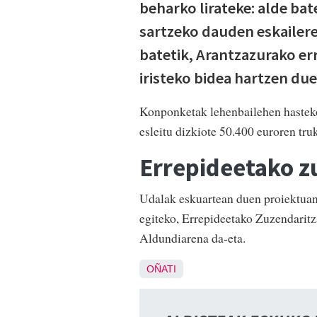
beharko lirateke: alde ba
sartzeko dauden eskailere
batetik, Arantzazurako err
iristeko bidea hartzen du
Konponketak lehenbailehen hasteko
esleitu dizkiote 50.400 euroren tru
Errepideetako z
Udalak eskuartean duen proiektuan l
egiteko, Errepideetako Zuzendaritz
Aldundiarena da-eta.
OÑATI