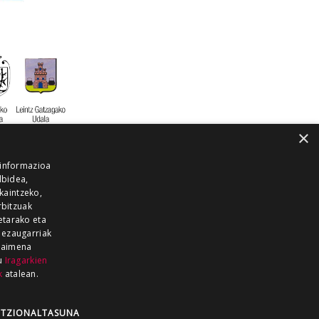
×
 informazioa
lbidea,
skaintzeko,
rbitzuak
etarako eta
 ezaugarriak
 baimena
zu
Iragarkien
k
atalean.
EITIA GUKA
AZKOITIA GUKA
BARRENA
GUKA
GUKA TELEBISTA
HIRUKA
TZIONALTASUNA
Z GUKA
ZUMAIA GUKA
28 KANALA