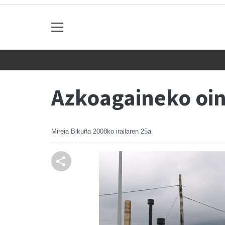
Azkoagaineko oi
Mireia Bikuña
2008ko irailaren 25a