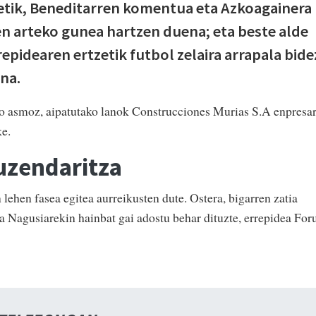
tetik, Beneditarren komentua eta Azkoagainera
n arteko gunea hartzen duena; eta beste alde
epidearen ertzetik futbol zelaira arrapala bide
ena.
 asmoz, aipatutako lanok Construcciones Murias S.A enpresar
ke.
uzendaritza
ehen fasea egitea aurreikusten dute. Ostera, bigarren zatia
a Nagusiarekin hainbat gai adostu behar dituzte, errepidea For