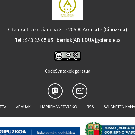
Otalora Lizentziaduna 31 · 20500 Arrasate (Gipuzkoa)
Tel.: 943 25 05 05 · berriak[ABILDUA]goiena.eus
CodeSyntaxek garatua
ATEA
ARAUAK
HARREMANETARAKO
RSS
SALAKETEN KAN