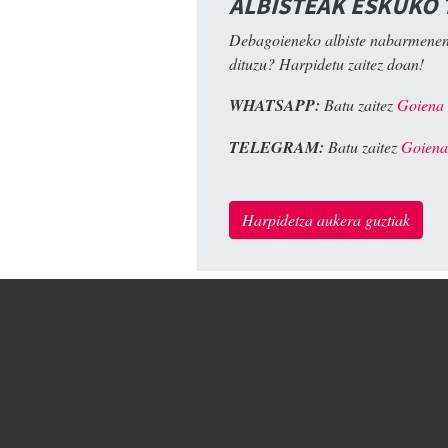
ALBISTEAK ESKUKO
Debagoieneko albiste nabarmenen
dituzu? Harpidetu zaitez doan!
WHATSAPP:
Batu zaitez
Goiena
TELEGRAM:
Batu zaitez
Goiena
Harpidetza aukera guztiak