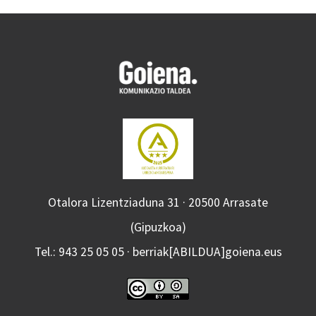
Otalora Lizentziaduna 31 · 20500 Arrasate
(Gipuzkoa)
Tel.: 943 25 05 05 · berriak[ABILDUA]goiena.eus