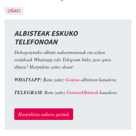
OÑATI
ALBISTEAK ESKUKO
TELEFONOAN
Debagoieneko albiste nabarmenenak eta azken
ordukoak Whatsapp edo Telegram bidez jaso gura
dituzu? Harpidetu zaitez doan!
WHATSAPP:
Batu zaitez
Goiena
albisteen kanalera.
TELEGRAM:
Batu zaitez
GoienaAlbisteak
kanalera.
Harpidetza aukera guztiak