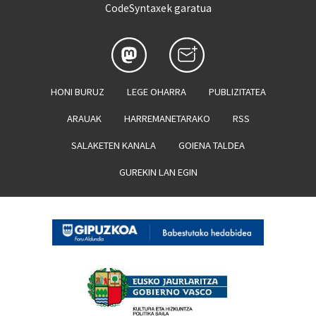
CodeSyntaxek garatua
HONI BURUZ
LEGE OHARRA
PUBLIZITATEA
ARAUAK
HARREMANETARAKO
RSS
SALAKETEN KANALA
GOIENA TALDEA
GUREKIN LAN EGIN