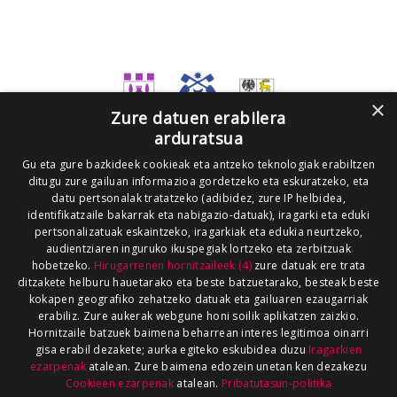
×
Zure datuen erabilera
arduratsua
Gu eta gure bazkideek cookieak eta antzeko teknologiak erabiltzen
ditugu zure gailuan informazioa gordetzeko eta eskuratzeko, eta
datu pertsonalak tratatzeko (adibidez, zure IP helbidea,
identifikatzaile bakarrak eta nabigazio-datuak), iragarki eta eduki
pertsonalizatuak eskaintzeko, iragarkiak eta edukia neurtzeko,
audientziaren inguruko ikuspegiak lortzeko eta zerbitzuak
hobetzeko.
Hirugarrenen hornitzaileek (4)
zure datuak ere trata
ditzakete helburu hauetarako eta beste batzuetarako, besteak beste
kokapen geografiko zehatzeko datuak eta gailuaren ezaugarriak
erabiliz. Zure aukerak webgune honi soilik aplikatzen zaizkio.
Hornitzaile batzuek baimena beharrean interes legitimoa oinarri
gisa erabil dezakete; aurka egiteko eskubidea duzu
Iragarkien
ezarpenak
atalean. Zure baimena edozein unetan ken dezakezu
Cookieen ezarpenak
atalean.
Pribatutasun-politika