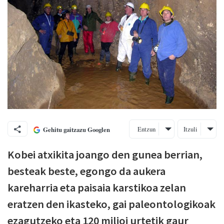
Entzun
Itzuli
Gehitu gaitzazu Googlen
Kobei atxikita joango den gunea berrian,
besteak beste, egongo da aukera
kareharria eta paisaia karstikoa zelan
eratzen den ikasteko, gai paleontologikoak
ezagutzeko eta 120 milioi urtetik gaur