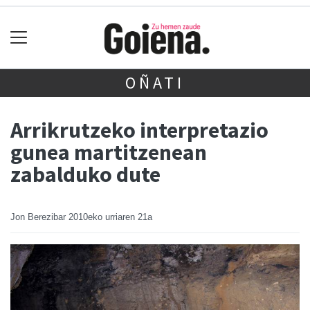
OÑATI
Arrikrutzeko interpretazio
gunea martitzenean
zabalduko dute
Jon Berezibar
2010eko urriaren 21a