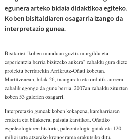
egunera arteko bidaia didaktikoa egiteko.
Koben bisitaldiaren osagarria izango da
interpretazio gunea.
Bisitariei "koben munduan guztiz murgildu eta
esperientzia berria bizitzeko aukera" zabaldu gura diete
proiektu berriarekin Arrikrutz-Oñati kobetan.
Martitzenean, hilak 26, inauguratu eta ordutik aurrera
zabalik egongo da gune berria, 2007an zabaldu zituzten
koben 53 galerien osagarri.
Interpretazio guneak koben kokapena, kareharriaren
eraketa eta bilakaera, paisaia karstikoa, Oñatiko
espeleologiaren historia, paleontologia gaiak eta 120
milioi urte atzerako kronograma erakutsiko ditu.