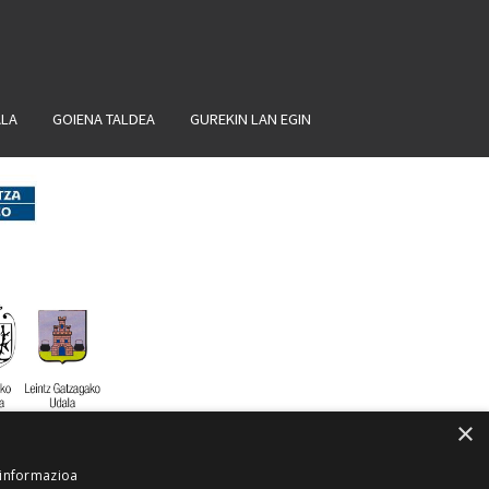
ALA
GOIENA TALDEA
GUREKIN LAN EGIN
×
 informazioa