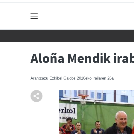
Aloña Mendik irab
Arantzazu Ezkibel Galdos
2010eko irailaren 26a