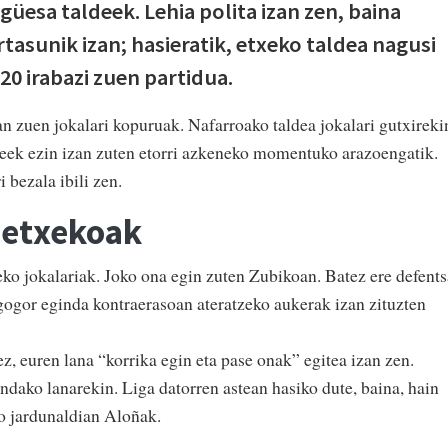
üesa taldeek. Lehia polita izan zen, baina
tasunik izan; hasieratik, etxeko taldea nagusi
20 irabazi zuen partidua.
an zuen jokalari kopuruak. Nafarroako taldea jokalari gutxireki
azteek ezin izan zuten etorri azkeneko momentuko arazoengatik.
 bezala ibili zen.
 etxekoak
eko jokalariak. Joko ona egin zuten Zubikoan. Batez ere defent
 gogor eginda kontraerasoan ateratzeko aukerak izan zituzten
ez, euren lana “korrika egin eta pase onak” egitea izan zen.
ndako lanarekin. Liga datorren astean hasiko dute, baina, hain
o jardunaldian Aloñak.