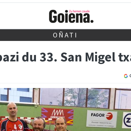
OÑATI
azi du 33. San Migel t