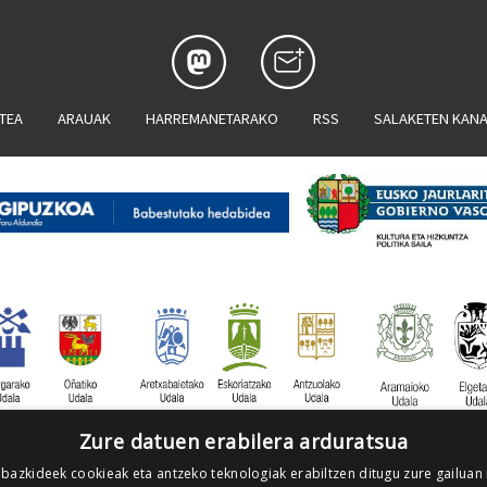
ATEA
ARAUAK
HARREMANETARAKO
RSS
SALAKETEN KAN
Zure datuen erabilera arduratsua
 bazkideek cookieak eta antzeko teknologiak erabiltzen ditugu zure gailuan