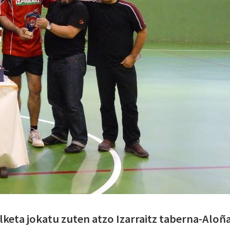
lketa jokatu zuten atzo Izarraitz taberna-Aloñ