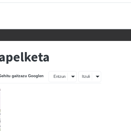
xapelketa
Gehitu gaitzazu Googlen
Entzun
Itzuli