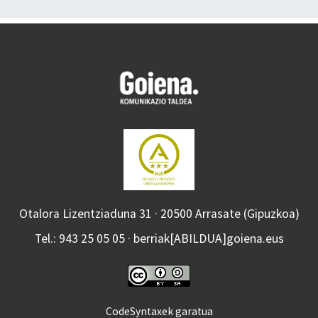
Otalora Lizentziaduna 31 · 20500 Arrasate (Gipuzkoa)
Tel.: 943 25 05 05 · berriak[ABILDUA]goiena.eus
CodeSyntaxek garatua