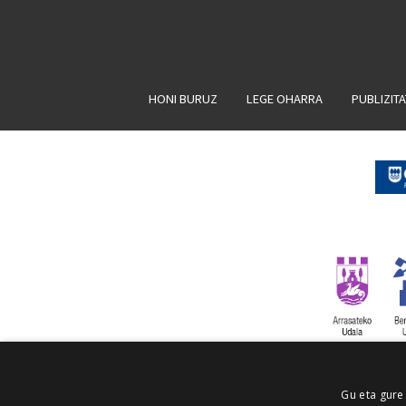
HONI BURUZ
LEGE OHARRA
PUBLIZIT
Gu eta gure