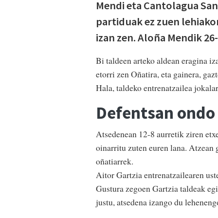
Mendi eta Cantolagua Sang
partiduak ez zuen lehiakor
izan zen. Aloña Mendik 26-
Bi taldeen arteko aldean eragina iz
etorri zen Oñatira, eta gainera, g
Hala, taldeko entrenatzailea jokalari
Defentsan ondo
Atsedenean 12-8 aurretik ziren etx
oinarritu zuten euren lana. Atzean
oñatiarrek.
Aitor Gartzia entrenatzailearen ust
Gustura zegoen Gartzia taldeak egi
justu, atsedena izango du leheneng