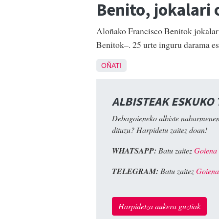
Benito, jokalari
Aloñako Francisco Benitok jokalari
Benitok–. 25 urte inguru darama es
OÑATI
ALBISTEAK ESKUKO
Debagoieneko albiste nabarmenen
dituzu? Harpidetu zaitez doan!
WHATSAPP:
Batu zaitez
Goiena
TELEGRAM:
Batu zaitez
Goiena
Harpidetza aukera guztiak