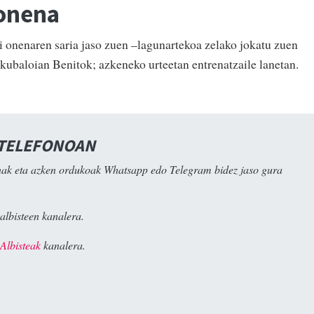
 onena
 onenaren saria jaso zuen –lagunartekoa zelako jokatu zuen
kubaloian Benitok; azkeneko urteetan entrenatzaile lanetan.
 TELEFONOAN
ak eta azken ordukoak Whatsapp edo Telegram bidez jaso gura
albisteen kanalera.
Albisteak
kanalera.