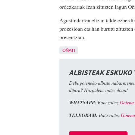
ordezkariak izan zituzten lagun O
Agustindarren elizan talde ezberdin
prozesioan eta han burutu zituzten
presentzian.
OÑATI
ALBISTEAK ESKUKO
Debagoieneko albiste nabarmenen
dituzu? Harpidetu zaitez doan!
WHATSAPP:
Batu zaitez
Goiena
TELEGRAM:
Batu zaitez
Goiena