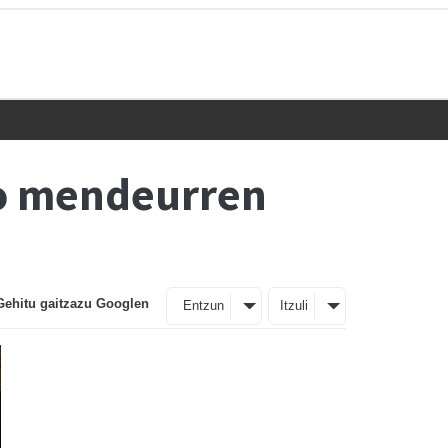
ko mendeurren
Gehitu gaitzazu Googlen
Entzun
Itzuli