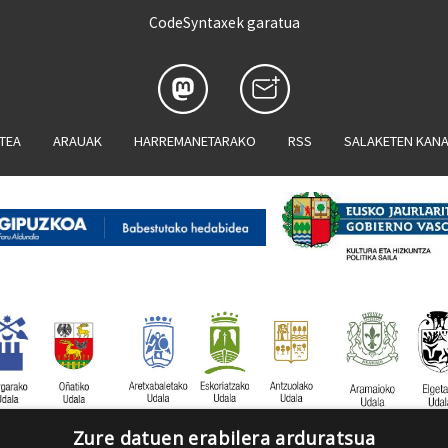
CodeSyntaxek garatua
ATEA
ARAUAK
HARREMANETARAKO
RSS
SALAKETEN KAN
Zure datuen erabilera arduratsua