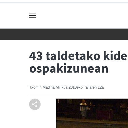
43 taldetako kid
ospakizunean
Txomin Madina Milikua
2010eko irailaren 12a