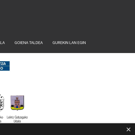
ALA
GOIENA TALDEA
GUREKIN LAN EGIN
×