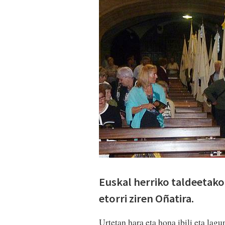
Euskal herriko taldeetako
etorri ziren Oñatira.
Urtetan hara eta hona ibili eta lagu