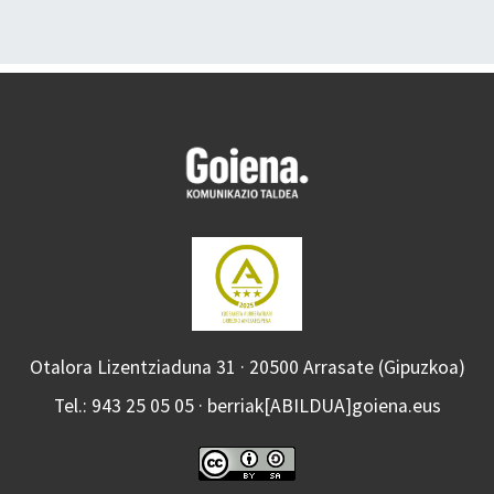
Otalora Lizentziaduna 31 · 20500 Arrasate (Gipuzkoa)
Tel.: 943 25 05 05 · berriak[ABILDUA]goiena.eus