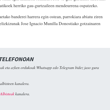
ñatikoek herriko gau-gurtzaileen mendeurrena ospatzeko.
etako banderei harrera egin ostean, parrokiara abiatu ziren
 elizkizunak Jose Ignacio Munilla Donostiako gotzainaren
 TELEFONOAN
ak eta azken ordukoak Whatsapp edo Telegram bidez jaso gura
albisteen kanalera.
Albisteak
kanalera.