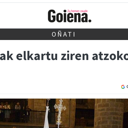
OÑATI
eak elkartu ziren atzo