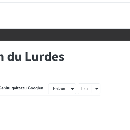
n du Lurdes
Gehitu gaitzazu Googlen
Entzun
Itzuli