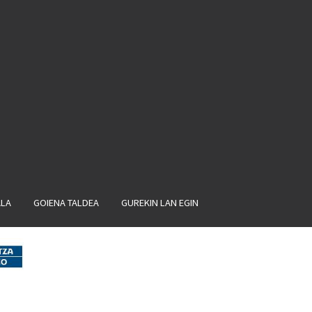
ALA
GOIENA TALDEA
GUREKIN LAN EGIN