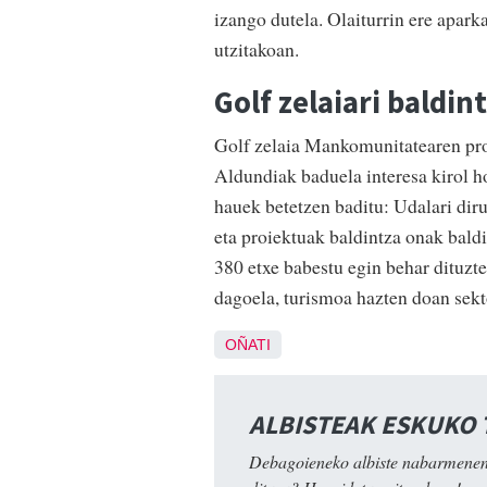
izango dutela. Olaiturrin ere apark
utzitakoan.
Golf zelaiari baldin
Golf zelaia Mankomunitatearen pro
Aldundiak baduela interesa kirol ho
hauek betetzen baditu: Udalari diru
eta proiektuak baldintza onak baldi
380 etxe babestu egin behar dituzte
dagoela, turismoa hazten doan sekt
OÑATI
ALBISTEAK ESKUKO
Debagoieneko albiste nabarmenen