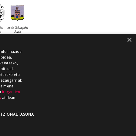
×
 informazioa
lbidea,
skaintzeko,
rbitzuak
etarako eta
 ezaugarriak
 baimena
zu
Iragarkien
k
atalean.
EITIA GUKA
AZKOITIA GUKA
BARRENA
GUKA
GUKA TELEBISTA
HIRUKA
TZIONALTASUNA
Z GUKA
ZUMAIA GUKA
28 KANALA