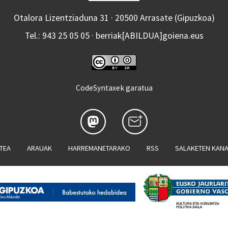
Otalora Lizentziaduna 31 · 20500 Arrasate (Gipuzkoa)
Tel.: 943 25 05 05 · berriak[ABILDUA]goiena.eus
CodeSyntaxek garatua
ATEA
ARAUAK
HARREMANETARAKO
RSS
SALAKETEN KAN