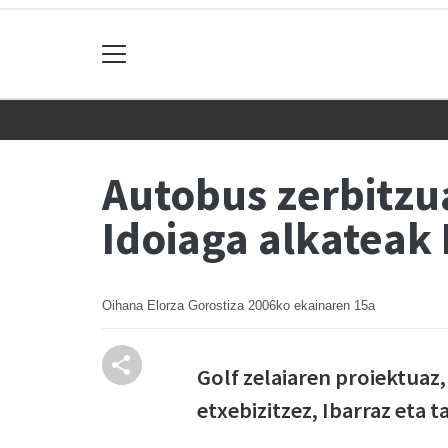
Autobus zerbitzu
Idoiaga alkateak
Oihana Elorza Gorostiza
2006ko ekainaren 15a
Golf zelaiaren proiektuaz
etxebizitzez, Ibarraz eta t