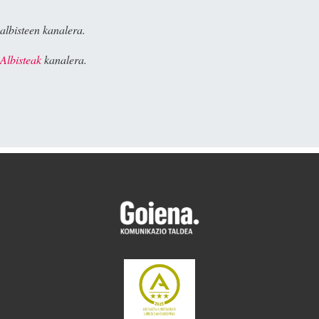
albisteen kanalera.
Albisteak
kanalera.