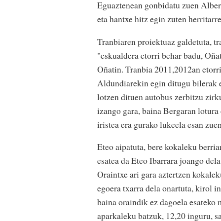
Eguaztenean gonbidatu zuen Alber
eta hantxe hitz egin zuten herritar
Tranbiaren proiektuaz galdetuta, tr
"eskualdera etorri behar badu, Oñat
Oñatin. Tranbia 2011,2012an etorri
Aldundiarekin egin ditugu bilerak e
lotzen dituen autobus zerbitzu zirk
izango gara, baina Bergaran lotura
iristea era gurako lukeela esan zuen
Eteo aipatuta, bere kokaleku berriar
esatea da Eteo Ibarrara joango dela
Oraintxe ari gara aztertzen kokalek
egoera txarra dela onartuta, kirol 
baina oraindik ez dagoela esateko 
aparkaleku batzuk, 12,20 inguru, s