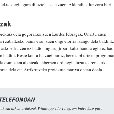
alekuak egin gura dituztela esan zuen, Aldundiak lur zoru hori
tzak
iektua dela gogorarazi zuen Lurdes Idoiagak. Onartu zuen
ri zabaltzeko baina esan zuen ongi etorria izango dela baldint
 asko eskatzen ez badio, ingurugiroari kalte handia egin ez bad
n baditu. Beste kontu batzuei buruz, berriz, bi urteko programa
la esan zuen alkateak, tabernen ordutegia luzatzearen aurka
orea dela eta Arrikrutzeko proiektua martxa onean doala.
 TELEFONOAN
ak eta azken ordukoak Whatsapp edo Telegram bidez jaso gura