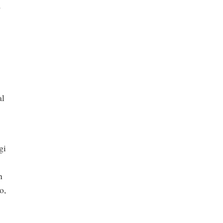
a
al
gi
n
o,