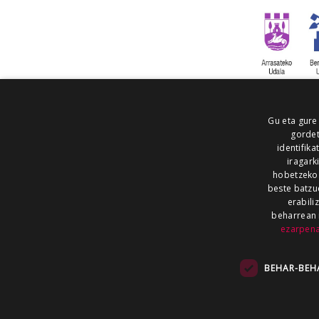
Gu eta gure
gordet
identifika
iragark
hobetzeko
beste batzu
erabili
beharrean 
ezarpen
AIARALDEA
AIKOR
AIURRI
ALEA
BEGITU
ERRAN
EUSKALERRIA IRRA
BEHAR-BEH
KRONIKA
MAILOPE
NOAUA
O