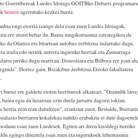
to Gorritibereak Lurdes Idoiaga GOITBko Debarri programar
rek
hemen
agertutako kezkei buruz.
anbia ongi etorria izango dela esan zuen Lurdes Idoiagak,
ira ere etorri behar du. Baina mugikortasuna estrategikoa da
ko da Oñatira eta bitartean autobus zerbitzua indartuko dugu.
ta iraila edo urritik aurrera inguruko herriak eta Zumarraga
ularra jarriko dugu martxan. Donostiara eta Bilbora ere joan ah
 eginda". Horrez gain, Bizakibus zerbitzua Eteoko fakultatera
.
i buruz ere galdetu zioten herritarrek alkateari. "Oraindik larre
, baina egia da luzaroan ezin duela jarraitu dagoen tokian.
u berria zein izan daitekeen", erantzun zuen. Bestalde, Ibarrare
instalazio berriaren kokalekua nahiko erabakita ei dute dagoenek
moduan esan zuen Lurdesek. Egiten ari diren kiroldegi berriko
aldu egingo dituztela esan zuen eta ingurukoek lehentasuna