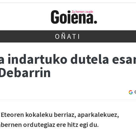
OÑATI
a indartuko dutela esa
 Debarrin
, Eteoren kokaleku berriaz, aparkalekuez,
abernen ordutegiaz ere hitz egi du.