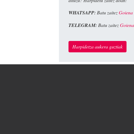
dituzu? Harpidetu zaitez doan!
WHATSAPP:
Batu zaitez
Goiena
TELEGRAM:
Batu zaitez
Goiena
Harpidetza aukera guztiak