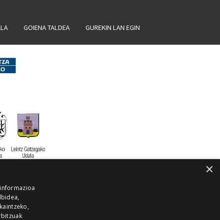
ALA
GOIENA TALDEA
GUREKIN LAN EGIN
×
 informazioa
lbidea,
skaintzeko,
rbitzuak