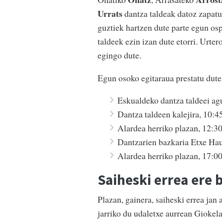
Urrats
dantza taldeak datoz zapatu
guztiek hartzen dute parte egun os
taldeek ezin izan dute etorri. Urter
egingo dute.
Egun osoko egitaraua prestatu dute
Eskualdeko dantza taldeei ag
Dantza taldeen kalejira, 10:4
Alardea herriko plazan, 12:30
Dantzarien bazkaria Etxe Hau
Alardea herriko plazan, 17:0
Saiheski errea ere 
Plazan, gainera, saiheski errea jan 
jarriko du udaletxe aurrean Giokela