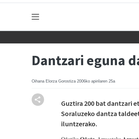
Dantzari eguna d
Oihana Elorza Gorostiza
2006ko apirilaren 25a
Guztira 200 bat dantzari e
Soraluzeko dantza taldeet
iluntzerako.
Oñatz
Arrost
Oñatiko
, Arrasateko