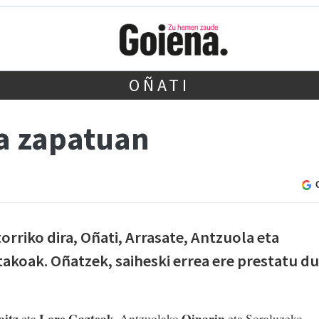
OÑATI
a zapatuan
torriko dira, Oñati, Arrasate, Antzuola eta
akoak. Oñatzek, saiheski errea ere prestatu du
aitz
Lore Gazteak
Oinarin
eta
, Antzuolako
eta Soraluzeko