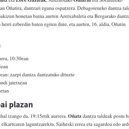
an Oñatira, dantzari eguna ospatzera. Debagoieneko dantza tal
pakizun honetan baina aurten Aretxabaleta eta Bergarako dantz
o herri ezberdin baten egiten dute, eta aurten, 16. aldia, Oñatin
:
urra, 10:30ean
5ean
ean: zazpi dantza dantzatuko dituzte
ndi jatetxean
0etan
bai plazan
Oñatz
ahal izango da, 19:15etik aurrera.
dantza taldeak postu b
 elkartearen laguntzarekin. Saiheski errea eta sagardoa edo ar