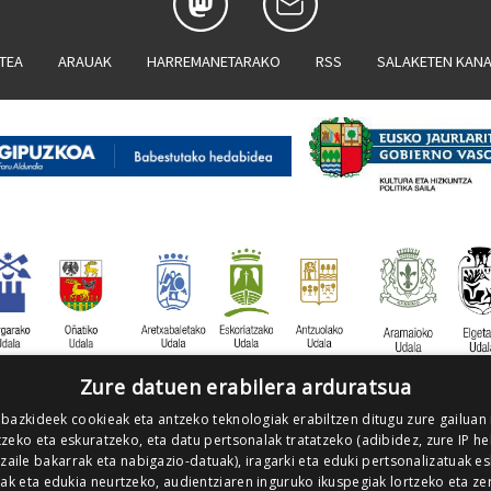
ATEA
ARAUAK
HARREMANETARAKO
RSS
SALAKETEN KAN
Zure datuen erabilera arduratsua
 bazkideek cookieak eta antzeko teknologiak erabiltzen ditugu zure gailuan
zeko eta eskuratzeko, eta datu pertsonalak tratatzeko (adibidez, zure IP he
tzaile bakarrak eta nabigazio-datuak), iragarki eta eduki pertsonalizatuak e
iak eta edukia neurtzeko, audientziaren inguruko ikuspegiak lortzeko eta ze