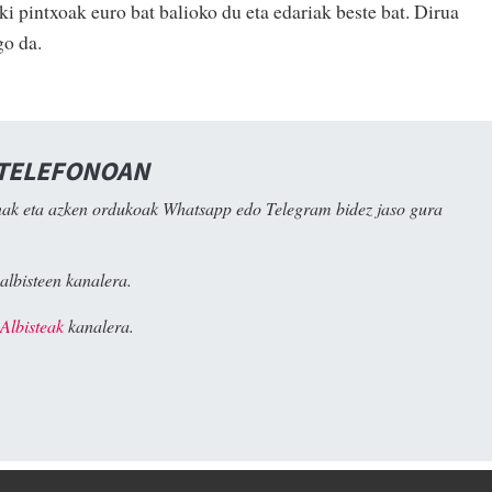
ki pintxoak euro bat balioko du eta edariak beste bat. Dirua
go da.
 TELEFONOAN
ak eta azken ordukoak Whatsapp edo Telegram bidez jaso gura
albisteen kanalera.
Albisteak
kanalera.