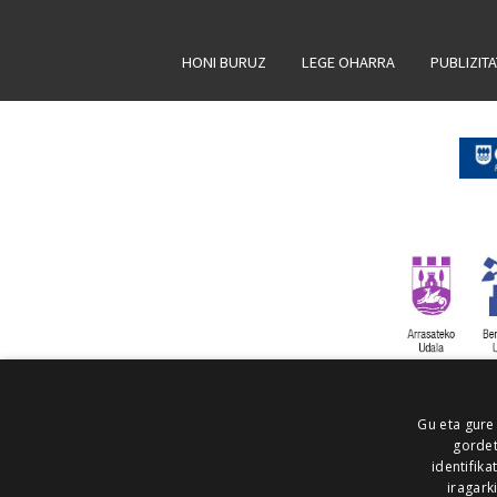
HONI BURUZ
LEGE OHARRA
PUBLIZIT
Gu eta gure
gordet
identifika
iragark