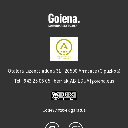
Otalora Lizentziaduna 31 · 20500 Arrasate (Gipuzkoa)
Tel.: 943 25 05 05 · berriak[ABILDUA]goiena.eus
CodeSyntaxek garatua