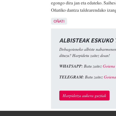
egongo dira jan eta edateko. Saihes
Oñatiko dantza taldearendako izan
OÑATI
ALBISTEAK ESKUKO
Debagoieneko albiste nabarmenen
dituzu? Harpidetu zaitez doan!
WHATSAPP:
Batu zaitez
Goiena
TELEGRAM:
Batu zaitez
Goiena
Harpidetza aukera guztiak