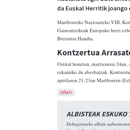
da Euskal Herritik joango
Mariborreko Nazioarteko VIII. Kor
Gainontzekoak Europako herri ezber
Bretainia Handia.
Kontzertua Arrasat
Ostiral honetan, martxoaren 24an, 
eskainiko du abesbatzak. Kontzertu
apirilaren 21-23an Mariborren (Es
OÑATI
ALBISTEAK ESKUKO
Debagoieneko albiste nabarmenen