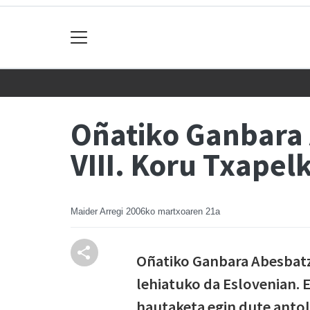
Oñatiko Ganbara 
VIII. Koru Txapel
Maider Arregi
2006ko martxoaren 21a
Oñatiko Ganbara Abesbat
lehiatuko da Eslovenian.
hautaketa egin dute antol