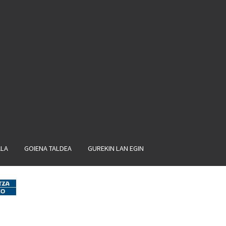
ALA
GOIENA TALDEA
GUREKIN LAN EGIN