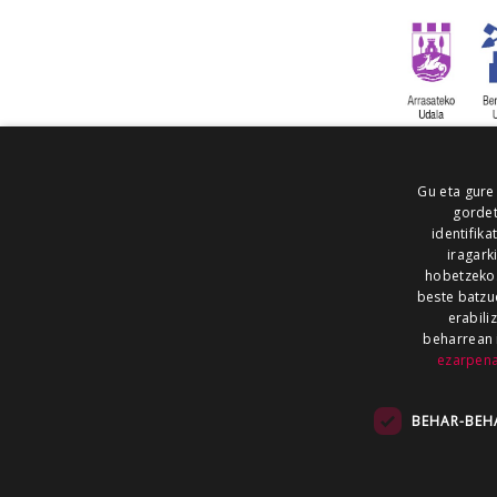
Gu eta gure
gordet
identifika
iragark
hobetzeko
beste batzu
erabili
beharrean 
ezarpen
AIARALDEA
AIKOR
AIURRI
ALEA
BEGITU
ERRAN
EUSKALERRIA IRRA
BEHAR-BEH
KRONIKA
MAILOPE
NOAUA
O