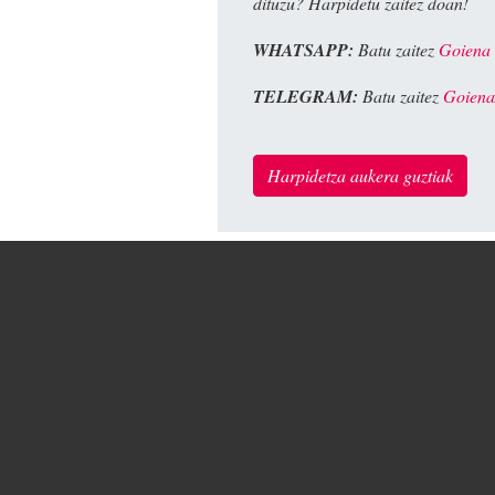
dituzu? Harpidetu zaitez doan!
WHATSAPP:
Batu zaitez
Goiena
TELEGRAM:
Batu zaitez
Goiena
Harpidetza aukera guztiak