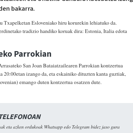
 den bakarra.
u Txapelketan Esloveniako hiru korurekin lehiatuko da.
dinetako tradizio handiko koruak dira: Estonia, Italia edota
eko Parrokian
Arrasateko San Joan Bataiatzailearen Parrokian kontzertua
a 20:00etan izango da, eta eskainiko dituzten kanta guztiak,
lovenian) emango duten kontzertua osatzen dute.
 TELEFONOAN
ak eta azken ordukoak Whatsapp edo Telegram bidez jaso gura