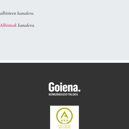
albisteen kanalera.
Albisteak
kanalera.