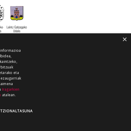
×
 informazioa
lbidea,
skaintzeko,
rbitzuak
etarako eta
 ezaugarriak
 baimena
zu
Iragarkien
k
atalean.
EITIA GUKA
AZKOITIA GUKA
BARRENA
GUKA
GUKA TELEBISTA
HIRUKA
TZIONALTASUNA
Z GUKA
ZUMAIA GUKA
28 KANALA