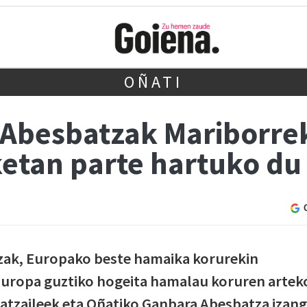
OÑATI
Abesbatzak Mariborre
ketan parte hartuko du
zak, Europako beste hamaika korurekin
 Europa guztiko hogeita hamalau koruren artek
atzaileek eta Oñatiko Ganbara Abesbatza izan