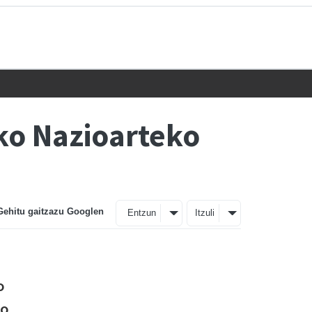
ko Nazioarteko
Gehitu gaitzazu Googlen
Entzun
Itzuli
o
go