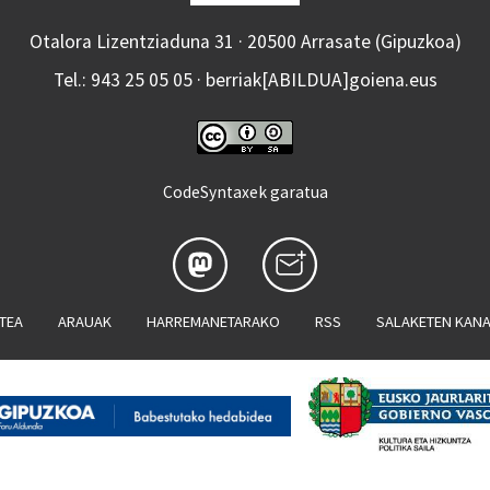
Otalora Lizentziaduna 31 · 20500 Arrasate (Gipuzkoa)
Tel.: 943 25 05 05 · berriak[ABILDUA]goiena.eus
CodeSyntaxek garatua
ATEA
ARAUAK
HARREMANETARAKO
RSS
SALAKETEN KAN