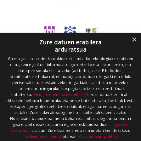
×
Zure datuen erabilera
arduratsua
Gu eta gure bazkideek cookieak eta antzeko teknologiak erabiltzen
ditugu zure gailuan informazioa gordetzeko eta eskuratzeko, eta
datu pertsonalak tratatzeko (adibidez, zure IP helbidea,
identifikatzaile bakarrak eta nabigazio-datuak), iragarki eta eduki
pertsonalizatuak eskaintzeko, iragarkiak eta edukia neurtzeko,
audientziaren inguruko ikuspegiak lortzeko eta zerbitzuak
hobetzeko.
Hirugarrenen hornitzaileek (4)
zure datuak ere trata
ditzakete helburu hauetarako eta beste batzuetarako, besteak beste
kokapen geografiko zehatzeko datuak eta gailuaren ezaugarriak
erabiliz. Zure aukerak webgune honi soilik aplikatzen zaizkio.
Hornitzaile batzuek baimena beharrean interes legitimoa oinarri
gisa erabil dezakete; aurka egiteko eskubidea duzu
Iragarkien
ezarpenak
atalean. Zure baimena edozein unetan ken dezakezu
Cookieen ezarpenak
atalean.
Pribatutasun-politika