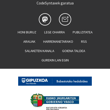
CodeSyntaxek garatua
HONI BURUZ
LEGE OHARRA
PUBLIZITATEA
ARAUAK
HARREMANETARAKO
RSS
SALAKETEN KANALA
GOIENA TALDEA
GUREKIN LAN EGIN