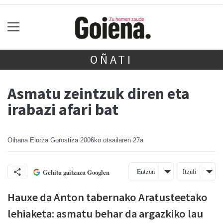
OÑATI
Asmatu zeintzuk diren eta
irabazi afari bat
Oihana Elorza Gorostiza
2006ko otsailaren 27a
Entzun
Itzuli
Gehitu gaitzazu Googlen
Hauxe da Anton tabernako Aratusteetako
lehiaketa: asmatu behar da argazkiko lau