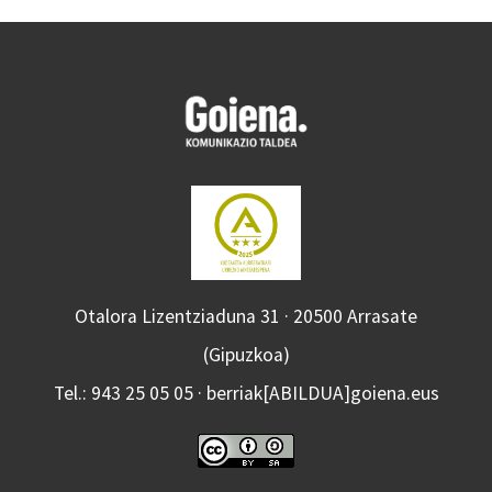
Otalora Lizentziaduna 31 · 20500 Arrasate
(Gipuzkoa)
Tel.: 943 25 05 05 · berriak[ABILDUA]goiena.eus