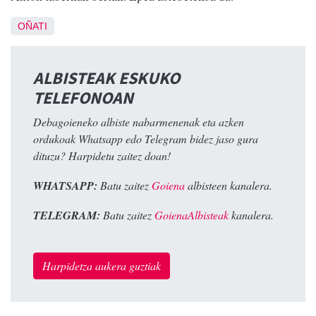
OÑATI
ALBISTEAK ESKUKO
TELEFONOAN
Debagoieneko albiste nabarmenenak eta azken
ordukoak Whatsapp edo Telegram bidez jaso gura
dituzu? Harpidetu zaitez doan!
WHATSAPP:
Batu zaitez
Goiena
albisteen kanalera.
TELEGRAM:
Batu zaitez
GoienaAlbisteak
kanalera.
Harpidetza aukera guztiak