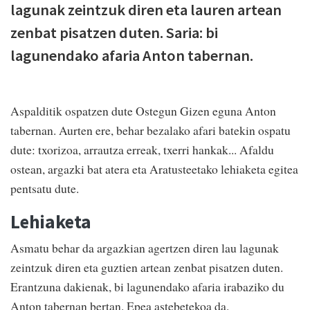
lagunak zeintzuk diren eta lauren artean
zenbat pisatzen duten. Saria: bi
lagunendako afaria Anton tabernan.
Aspalditik ospatzen dute Ostegun Gizen eguna Anton
tabernan. Aurten ere, behar bezalako afari batekin ospatu
dute: txorizoa, arrautza erreak, txerri hankak... Afaldu
ostean, argazki bat atera eta Aratusteetako lehiaketa egitea
pentsatu dute.
Lehiaketa
Asmatu behar da argazkian agertzen diren lau lagunak
zeintzuk diren eta guztien artean zenbat pisatzen duten.
Erantzuna dakienak, bi lagunendako afaria irabaziko du
Anton tabernan bertan. Epea astebetekoa da.