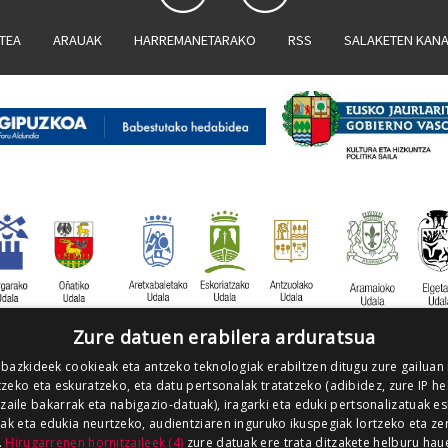
ATEA
ARAUAK
HARREMANETARAKO
RSS
SALAKETEN KAN
Zure datuen erabilera arduratsua
 bazkideek cookieak eta antzeko teknologiak erabiltzen ditugu zure gailuan
zeko eta eskuratzeko, eta datu pertsonalak tratatzeko (adibidez, zure IP he
tzaile bakarrak eta nabigazio-datuak), iragarki eta eduki pertsonalizatuak e
iak eta edukia neurtzeko, audientziaren inguruko ikuspegiak lortzeko eta ze
.
Hirugarrenen hornitzaileek (4)
zure datuak ere trata ditzakete helburu hau