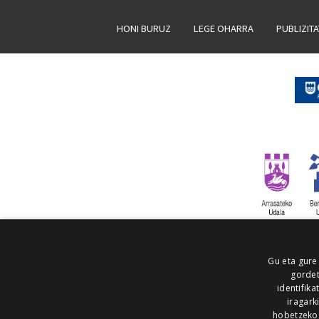
HONI BURUZ
LEGE OHARRA
PUBLIZIT
Gu eta gure
gordet
identifika
iragark
hobetzeko