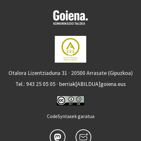
Otalora Lizentziaduna 31 · 20500 Arrasate (Gipuzkoa)
Tel.: 943 25 05 05 · berriak[ABILDUA]goiena.eus
CodeSyntaxek garatua