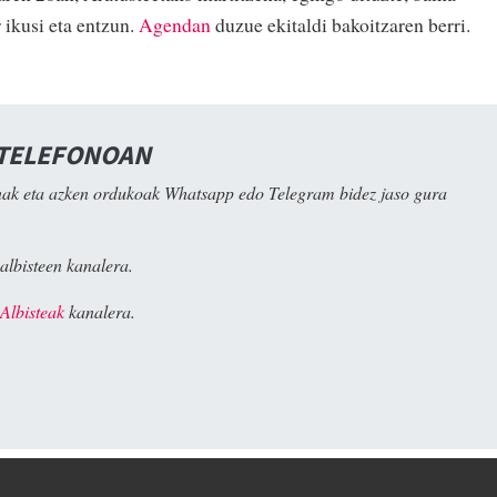
 ikusi eta entzun.
Agendan
duzue ekitaldi bakoitzaren berri.
 TELEFONOAN
ak eta azken ordukoak Whatsapp edo Telegram bidez jaso gura
albisteen kanalera.
Albisteak
kanalera.