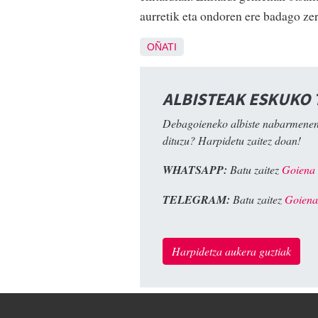
aurretik eta ondoren ere badago zer
OÑATI
ALBISTEAK ESKUKO
Debagoieneko albiste nabarmenen
dituzu? Harpidetu zaitez doan!
WHATSAPP:
Batu zaitez
Goiena
TELEGRAM:
Batu zaitez
Goiena
Harpidetza aukera guztiak