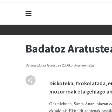
Badatoz Aratuste
Oihana Elorza Gorostiza
2006ko otsailaren 21a
Diskoteka, txokolatada, e
mozorroak eta gehiago an
Gaztelekuan, Santa Anan, plazan ed
ekitaldiak. Ekitaldi gehienak otsai