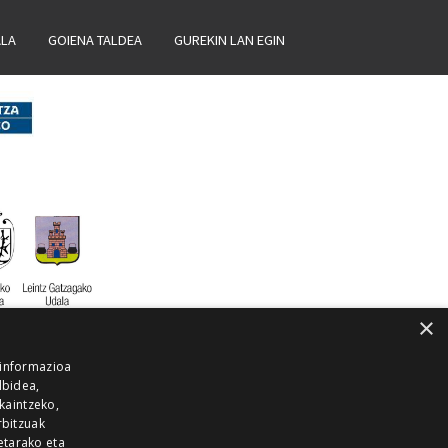
ALA
GOIENA TALDEA
GUREKIN LAN EGIN
×
 informazioa
lbidea,
skaintzeko,
rbitzuak
etarako eta