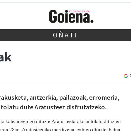
OÑATI
ak
rakusketa, antzerkia, pailazoak, erromeria,
tolatu dute Aratusteez disfrutatzeko.
o kalean egingo dituzte Aratusteetarako antolatu dituzten
laren 28an, Aratusteetako martitzena, egingo dituzte, baina