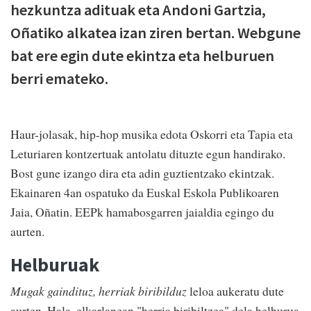
hezkuntza adituak eta Andoni Gartzia,
Oñatiko alkatea izan ziren bertan. Webgune
bat ere egin dute ekintza eta helburuen
berri emateko.
Haur-jolasak, hip-hop musika edota Oskorri eta Tapia eta
Leturiaren kontzertuak antolatu dituzte egun handirako.
Bost gune izango dira eta adin guztientzako ekintzak.
Ekainaren 4an ospatuko da Euskal Eskola Publikoaren
Jaia, Oñatin. EEPk hamabosgarren jaialdia egingo du
aurten.
Helburuak
Mugak gaindituz, herriak biribilduz
leloa aukeratu dute
aurten. Hala, elkarlanean "herria biribiltzea" dela helburua