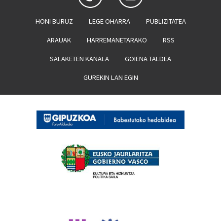
HONI BURUZ
LEGE OHARRA
PUBLIZITATEA
ARAUAK
HARREMANETARAKO
RSS
SALAKETEN KANALA
GOIENA TALDEA
GUREKIN LAN EGIN