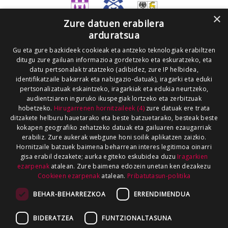
×
Zure datuen erabilera
arduratsua
Gu eta gure bazkideek cookieak eta antzeko teknologiak erabiltzen
ditugu zure gailuan informazioa gordetzeko eta eskuratzeko, eta
datu pertsonalak tratatzeko (adibidez, zure IP helbidea,
identifikatzaile bakarrak eta nabigazio-datuak), iragarki eta eduki
pertsonalizatuak eskaintzeko, iragarkiak eta edukia neurtzeko,
audientziaren inguruko ikuspegiak lortzeko eta zerbitzuak
hobetzeko.
Hirugarrenen hornitzaileek (4)
zure datuak ere trata
ditzakete helburu hauetarako eta beste batzuetarako, besteak beste
kokapen geografiko zehatzeko datuak eta gailuaren ezaugarriak
erabiliz. Zure aukerak webgune honi soilik aplikatzen zaizkio.
Hornitzaile batzuek baimena beharrean interes legitimoa oinarri
gisa erabil dezakete; aurka egiteko eskubidea duzu
Iragarkien
ezarpenak
atalean. Zure baimena edozein unetan ken dezakezu
Cookieen ezarpenak
atalean.
Pribatutasun-politika
BEHAR-BEHARREZKOA
ERRENDIMENDUA
BIDERATZEA
FUNTZIONALTASUNA