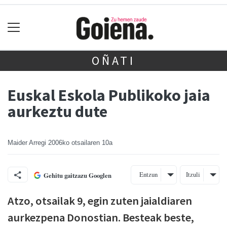
OÑATI
Euskal Eskola Publikoko jaia
aurkeztu dute
Maider Arregi
2006ko otsailaren 10a
Entzun
Itzuli
Gehitu gaitzazu Googlen
Atzo, otsailak 9, egin zuten jaialdiaren
aurkezpena Donostian. Besteak beste,