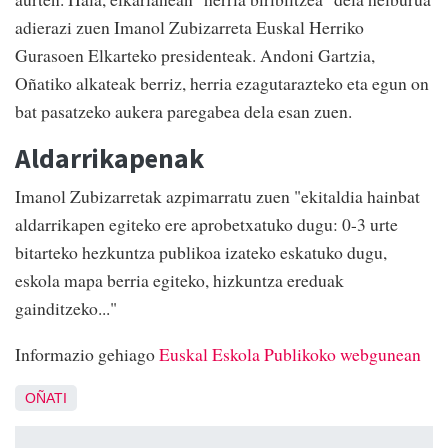
adierazi zuen Imanol Zubizarreta Euskal Herriko
Gurasoen Elkarteko presidenteak. Andoni Gartzia,
Oñatiko alkateak berriz, herria ezagutarazteko eta egun on
bat pasatzeko aukera paregabea dela esan zuen.
Aldarrikapenak
Imanol Zubizarretak azpimarratu zuen "ekitaldia hainbat
aldarrikapen egiteko ere aprobetxatuko dugu: 0-3 urte
bitarteko hezkuntza publikoa izateko eskatuko dugu,
eskola mapa berria egiteko, hizkuntza ereduak
gainditzeko..."
Informazio gehiago
Euskal Eskola Publikoko webgunean
OÑATI