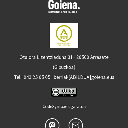
Otalora Lizentziaduna 31 · 20500 Arrasate
(Gipuzkoa)
Tel.: 943 25 05 05 · berriak[ABILDUA]goiena.eus
CodeSyntaxek garatua