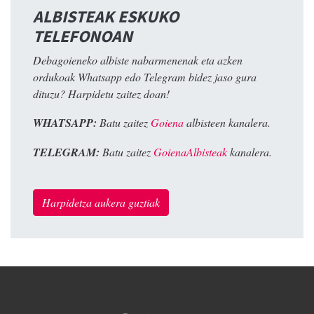
ALBISTEAK ESKUKO
TELEFONOAN
Debagoieneko albiste nabarmenenak eta azken
ordukoak Whatsapp edo Telegram bidez jaso gura
dituzu? Harpidetu zaitez doan!
WHATSAPP:
Batu zaitez
Goiena
albisteen kanalera.
TELEGRAM:
Batu zaitez
GoienaAlbisteak
kanalera.
Harpidetza aukera guztiak