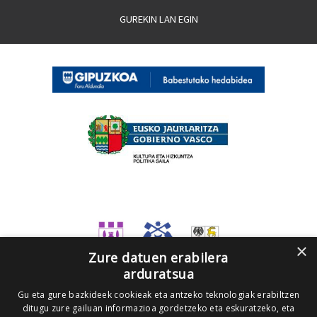
GUREKIN LAN EGIN
×
Zure datuen erabilera
arduratsua
Gu eta gure bazkideek cookieak eta antzeko teknologiak erabiltzen
ditugu zure gailuan informazioa gordetzeko eta eskuratzeko, eta