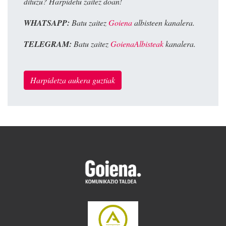
dituzu? Harpidetu zaitez doan!
WHATSAPP:
Batu zaitez
Goiena
albisteen kanalera.
TELEGRAM:
Batu zaitez
GoienaAlbisteak
kanalera.
Harpidetza aukera guztiak