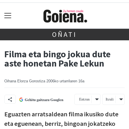
OÑATI
Filma eta bingo jokua dute
aste honetan Pake Lekun
Oihana Elorza Gorostiza
2006ko urtarrilaren 16a
Entzun
Itzuli
Gehitu gaitzazu Googlen
Eguazten arratsaldean filma ikusiko dute
eta eguenean, berriz, bingoan jokatzeko