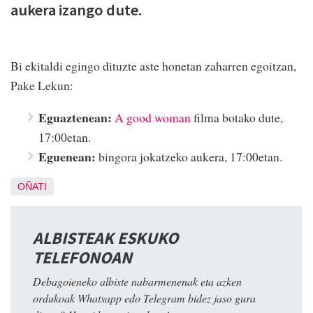
aukera izango dute.
Bi ekitaldi egingo dituzte aste honetan zaharren egoitzan,
Pake Lekun:
Eguaztenean:
A good woman
filma botako dute,
17:00etan.
Eguenean:
bingora jokatzeko aukera, 17:00etan.
OÑATI
ALBISTEAK ESKUKO
TELEFONOAN
Debagoieneko albiste nabarmenenak eta azken
ordukoak Whatsapp edo Telegram bidez jaso gura