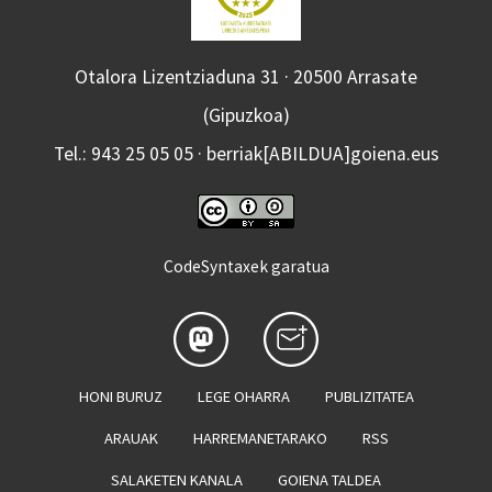
Otalora Lizentziaduna 31 · 20500 Arrasate
(Gipuzkoa)
Tel.: 943 25 05 05 · berriak[ABILDUA]goiena.eus
CodeSyntaxek garatua
HONI BURUZ
LEGE OHARRA
PUBLIZITATEA
ARAUAK
HARREMANETARAKO
RSS
SALAKETEN KANALA
GOIENA TALDEA