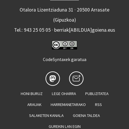
Otalora Lizentziaduna 31 · 20500 Arrasate
(Gipuzkoa)
Tel.: 943 25 05 05 · berriak[ABILDUA]goiena.eus
CodeSyntaxek garatua
HONI BURUZ
LEGE OHARRA
PUBLIZITATEA
ARAUAK
HARREMANETARAKO
RSS
SALAKETEN KANALA
GOIENA TALDEA
GUREKIN LAN EGIN