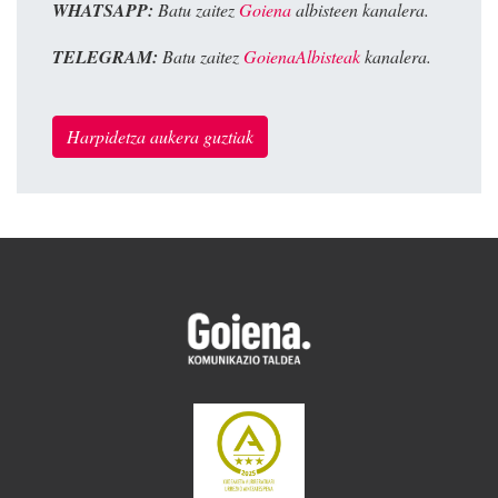
WHATSAPP:
Batu zaitez
Goiena
albisteen kanalera.
TELEGRAM:
Batu zaitez
GoienaAlbisteak
kanalera.
Harpidetza aukera guztiak