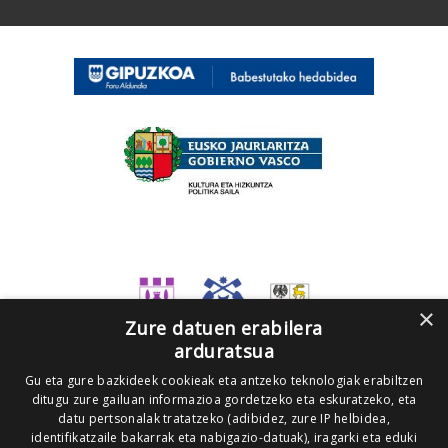
×
Zure datuen erabilera
arduratsua
Gu eta gure bazkideek cookieak eta antzeko teknologiak erabiltzen
ditugu zure gailuan informazioa gordetzeko eta eskuratzeko, eta
datu pertsonalak tratatzeko (adibidez, zure IP helbidea,
identifikatzaile bakarrak eta nabigazio-datuak), iragarki eta eduki