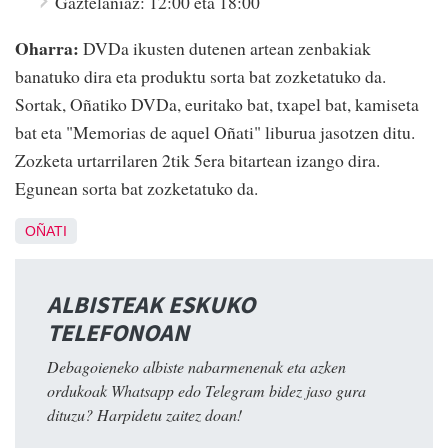
Gaztelaniaz: 12:00 eta 18:00
Oharra:
DVDa ikusten dutenen artean zenbakiak
banatuko dira eta produktu sorta bat zozketatuko da.
Sortak, Oñatiko DVDa, euritako bat, txapel bat, kamiseta
bat eta "Memorias de aquel Oñati" liburua jasotzen ditu.
Zozketa urtarrilaren 2tik 5era bitartean izango dira.
Egunean sorta bat zozketatuko da.
OÑATI
ALBISTEAK ESKUKO
TELEFONOAN
Debagoieneko albiste nabarmenenak eta azken
ordukoak Whatsapp edo Telegram bidez jaso gura
dituzu? Harpidetu zaitez doan!