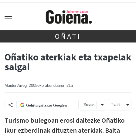
OÑATI
Oñatiko aterkiak eta txapelak
salgai
Maider Arregi
2005eko abenduaren 21a
Entzun
Itzuli
Gehitu gaitzazu Googlen
Turismo bulegoan erosi daitezke Oñatiko
ikur ezberdinak dituzten aterkiak. Baita