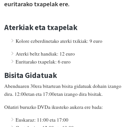
euritarako txapelak ere.
Aterkiak eta txapelak
Kolore ezberdinetako aterki txikiak: 9 euro
Aterki beltz handiak: 12 euro
Euritarako txapelak: 6 euro
Bisita Gidatuak
Abenduaren 30era bitartean bisita gidatuak dohain izango
dira. 12:00etan eta 17:00etan izango dira bisitak.
Oñatiri buruzko DVDa ikusteko aukera ere bada:
Euskaraz: 11:00 eta 17:00