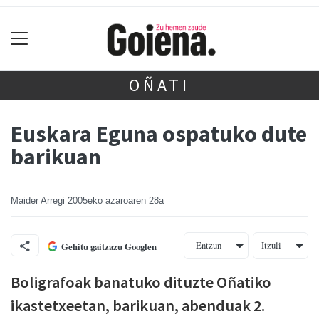
OÑATI
Euskara Eguna ospatuko dute
barikuan
Maider Arregi
2005eko azaroaren 28a
Entzun
Itzuli
Gehitu gaitzazu Googlen
Boligrafoak banatuko dituzte Oñatiko
ikastetxeetan, barikuan, abenduak 2.