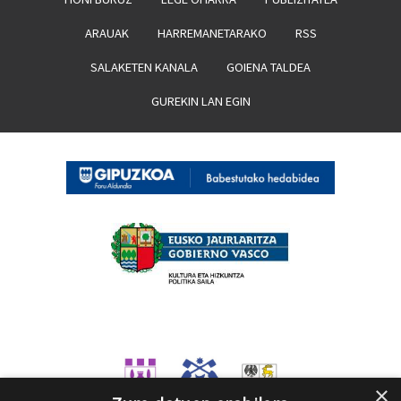
ARAUAK
HARREMANETARAKO
RSS
SALAKETEN KANALA
GOIENA TALDEA
GUREKIN LAN EGIN
×