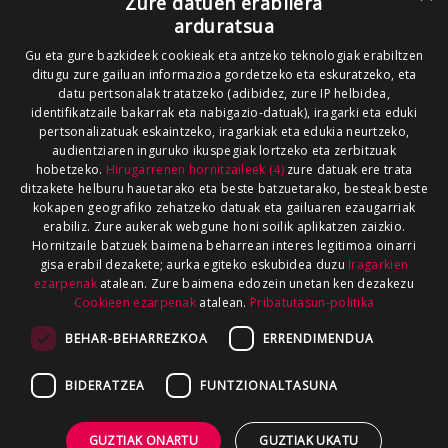
Zure datuen erabilera
arduratsua
Gu eta gure bazkideek cookieak eta antzeko teknologiak erabiltzen
ditugu zure gailuan informazioa gordetzeko eta eskuratzeko, eta
datu pertsonalak tratatzeko (adibidez, zure IP helbidea,
identifikatzaile bakarrak eta nabigazio-datuak), iragarki eta eduki
pertsonalizatuak eskaintzeko, iragarkiak eta edukia neurtzeko,
audientziaren inguruko ikuspegiak lortzeko eta zerbitzuak
hobetzeko.
Hirugarrenen hornitzaileek (4)
zure datuak ere trata
ditzakete helburu hauetarako eta beste batzuetarako, besteak beste
kokapen geografiko zehatzeko datuak eta gailuaren ezaugarriak
erabiliz. Zure aukerak webgune honi soilik aplikatzen zaizkio.
Hornitzaile batzuek baimena beharrean interes legitimoa oinarri
gisa erabil dezakete; aurka egiteko eskubidea duzu
Iragarkien
ezarpenak
atalean. Zure baimena edozein unetan ken dezakezu
Cookieen ezarpenak
atalean.
Pribatutasun-politika
BEHAR-BEHARREZKOA
ERRENDIMENDUA
BIDERATZEA
FUNTZIONALTASUNA
GUZTIAK ONARTU
GUZTIAK UKATU