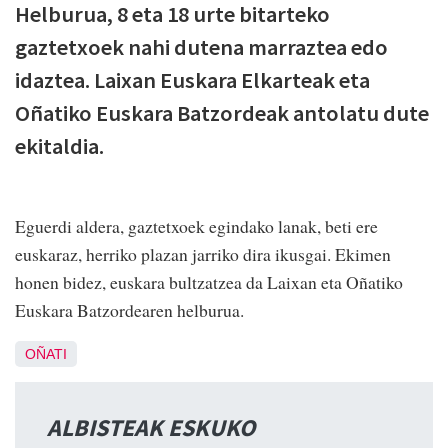
Helburua, 8 eta 18 urte bitarteko
gaztetxoek nahi dutena marraztea edo
idaztea. Laixan Euskara Elkarteak eta
Oñatiko Euskara Batzordeak antolatu dute
ekitaldia.
Eguerdi aldera, gaztetxoek egindako lanak, beti ere
euskaraz, herriko plazan jarriko dira ikusgai. Ekimen
honen bidez, euskara bultzatzea da Laixan eta Oñatiko
Euskara Batzordearen helburua.
OÑATI
ALBISTEAK ESKUKO