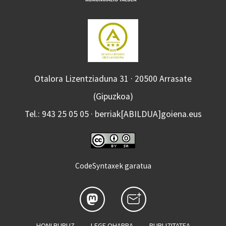
Otalora Lizentziaduna 31 · 20500 Arrasate
(Gipuzkoa)
Tel.: 943 25 05 05 · berriak[ABILDUA]goiena.eus
CodeSyntaxek garatua
HONI BURUZ
LEGE OHARRA
PUBLIZITATEA