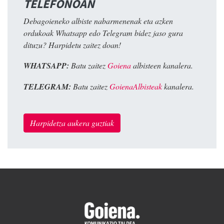
TELEFONOAN
Debagoieneko albiste nabarmenenak eta azken
ordukoak Whatsapp edo Telegram bidez jaso gura
dituzu? Harpidetu zaitez doan!
WHATSAPP:
Batu zaitez
Goiena
albisteen kanalera.
TELEGRAM:
Batu zaitez
GoienaAlbisteak
kanalera.
Harpidetza aukera guztiak