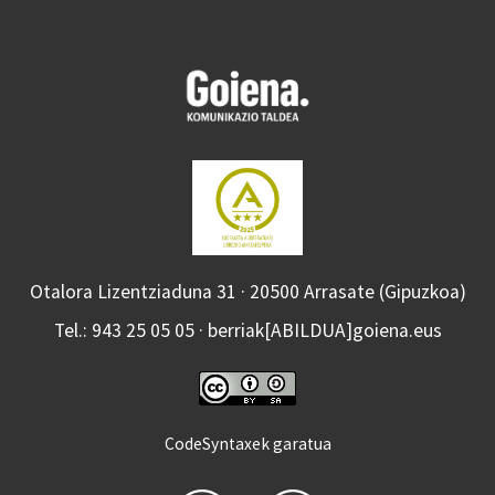
Otalora Lizentziaduna 31 · 20500 Arrasate (Gipuzkoa)
Tel.: 943 25 05 05 · berriak[ABILDUA]goiena.eus
CodeSyntaxek garatua