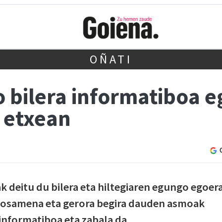
OÑATI
o bilera informatiboa 
a etxean
ak deitu du bilera eta hiltegiaren egungo egoera
samena eta gerora begira dauden asmoak
a informatiboa eta zabala da.