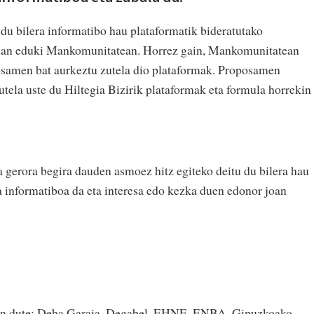
du bilera informatibo hau plataformatik bideratutako
uan eduki Mankomunitatean. Horrez gain, Mankomunitatean
osamen bat aurkeztu zutela dio plataformak. Proposamen
utela uste du Hiltegia Bizirik plataformak eta formula horrekin
gerora begira dauden asmoez hitz egiteko deitu du bilera hau
ra informatiboa da eta interesa edo kezka duen edonor joan
tzen dute: Deba Garaia, Degabel, EHNE, ENBA, Gipuzkoako