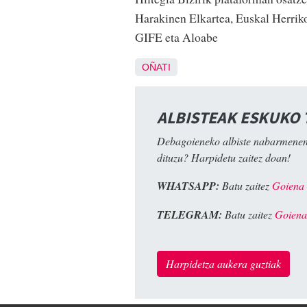
Harakinen Elkartea, Euskal Herrik
GIFE eta Aloabe
OÑATI
ALBISTEAK ESKUKO
Debagoieneko albiste nabarmenen
dituzu? Harpidetu zaitez doan!
WHATSAPP:
Batu zaitez
Goiena
TELEGRAM:
Batu zaitez
Goiena
Harpidetza aukera guztiak