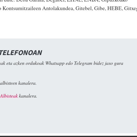
o Kontsumitzaileen Antolakundea, Gitebel, Gibe, HEBE, Gitxeg
 TELEFONOAN
ak eta azken ordukoak Whatsapp edo Telegram bidez jaso gura
albisteen kanalera.
Albisteak
kanalera.