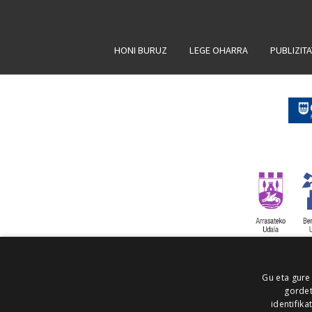
HONI BURUZ
LEGE OHARRA
PUBLIZIT
Gu eta gure
gordet
identifika