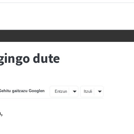
egingo dute
Gehitu gaitzazu Googlen
Entzun
Itzuli
,