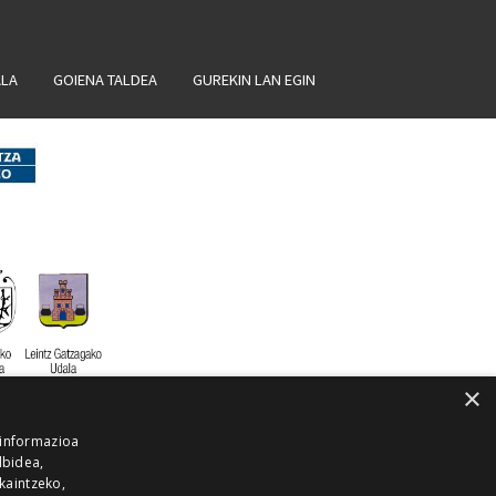
ALA
GOIENA TALDEA
GUREKIN LAN EGIN
×
 informazioa
lbidea,
skaintzeko,