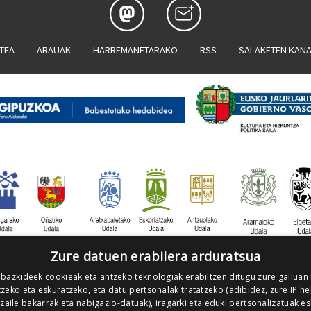
ATEA
ARAUAK
HARREMANETARAKO
RSS
SALAKETEN KAN
Zure datuen erabilera arduratsua
 bazkideek cookieak eta antzeko teknologiak erabiltzen ditugu zure gailuan
zeko eta eskuratzeko, eta datu pertsonalak tratatzeko (adibidez, zure IP he
tzaile bakarrak eta nabigazio-datuak), iragarki eta eduki pertsonalizatuak e