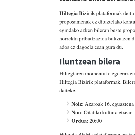
Hiltegia Bizirik
plataformak deitu 
proposamenak ez dituztelako kont
egindako azken bileran beste prop
horrekin pribatizazioa bultzatzen d
ados ez dagoela esan gura du.
Iluntzean bilera
Hiltegiaren momentuko egoeraz eta 
Hiltegia Bizirik plataformak. Bile
daiteke.
Noiz
: Azaroak 16, eguaztena
Non
: Oñatiko kultura etxean
Ordua
: 20:00
Hiltegia Bizirik plataforman osa