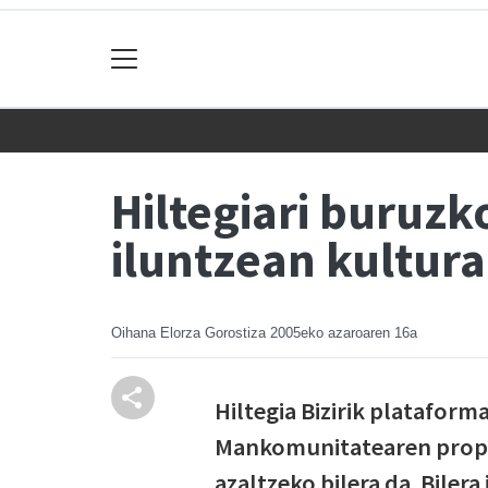
Hiltegiari buruzk
iluntzean kultur
Oihana Elorza Gorostiza
2005eko azaroaren 16a
Hiltegia Bizirik plataform
Mankomunitatearen propo
azaltzeko bilera da. Biler