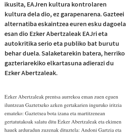
ikusita, EAJren kultura kontrolaren
kultura dela dio, ez garapenarena. Gazteei
alternatiba eskaintzea euren esku dagoela
esan dio Ezker Abertzaleak EAJri eta
autokritika serio eta publiko bat burutu
behar duela. Salaketarekin batera, herriko
gazteriarekiko elkartasuna adierazi du
Ezker Abertzaleak.
Ezker Abertzaleak prentsa aurrekoa eman zuen eguen
iluntzean Gaztetxeko azken gertakarien inguruko iritzia
emateko: Gaztetxea bota izana eta martitzenean
gertatutakoak salatu ditu Ezker Abertzaleak eta ekimen
hauek arduradun zuzenak dituztela: Andoni Gartzia eta