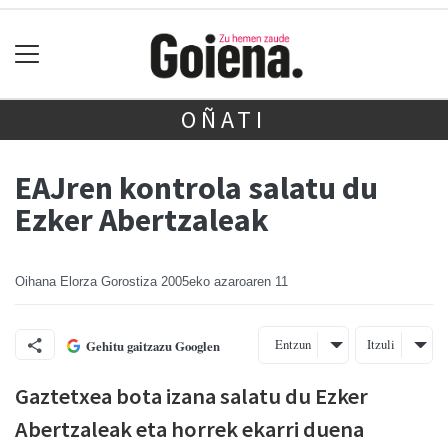
OÑATI
EAJren kontrola salatu du
Ezker Abertzaleak
Oihana Elorza Gorostiza
2005eko azaroaren 11
Entzun
Itzuli
Gehitu gaitzazu Googlen
Gaztetxea bota izana salatu du Ezker
Abertzaleak eta horrek ekarri duena