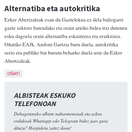
Alternatiba eta autokritika
Ezker Abertzaleak esan du Gaztelekua ez dela baliogarri
gazte sektore batendako eta orain arteko bidea itxi dutenen
esku dagoela orain alternatiba eskaintzea eta eraikitzea.
Oñatiko EAJk, Andoni Gartzia buru duela, autokritika
serio eta publiko bat burutu beharko duela uste du Ezker
Abertzaleak.
OÑATI
ALBISTEAK ESKUKO
TELEFONOAN
Debagoieneko albiste nabarmenenak eta azken
ordukoak Whatsapp edo Telegram bidez jaso gura
dituzu? Harpidetu zaitez doan!