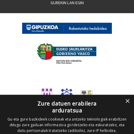
GUREKIN LAN EGIN
×
Zure datuen erabilera
arduratsua
Gu eta gure bazkideek cookieak eta antzeko teknologiak erabiltzen
ditugu zure gailuan informazioa gordetzeko eta eskuratzeko, eta
datu pertsonalak tratatzeko (adibidez, zure IP helbidea,