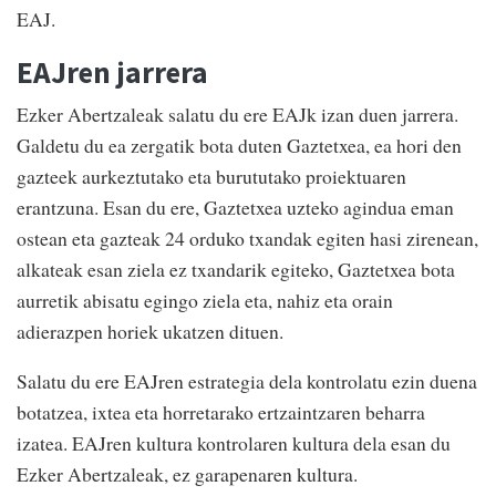
EAJ.
EAJren jarrera
Ezker Abertzaleak salatu du ere EAJk izan duen jarrera.
Galdetu du ea zergatik bota duten Gaztetxea, ea hori den
gazteek aurkeztutako eta burututako proiektuaren
erantzuna. Esan du ere, Gaztetxea uzteko agindua eman
ostean eta gazteak 24 orduko txandak egiten hasi zirenean,
alkateak esan ziela ez txandarik egiteko, Gaztetxea bota
aurretik abisatu egingo ziela eta, nahiz eta orain
adierazpen horiek ukatzen dituen.
Salatu du ere EAJren estrategia dela kontrolatu ezin duena
botatzea, ixtea eta horretarako ertzaintzaren beharra
izatea. EAJren kultura kontrolaren kultura dela esan du
Ezker Abertzaleak, ez garapenaren kultura.