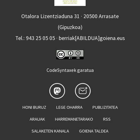
Otalora Lizentziaduna 31 · 20500 Arrasate
(Gipuzkoa)
Tel.: 943 25 05 05 · berriak[ABILDUA]goiena.eus
CodeSyntaxek garatua
HONI BURUZ
LEGE OHARRA
PUBLIZITATEA
ARAUAK
HARREMANETARAKO
RSS
SALAKETEN KANALA
GOIENA TALDEA