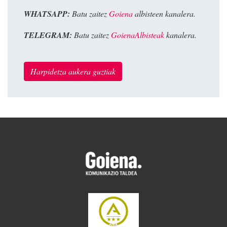
WHATSAPP:
Batu zaitez
Goiena
albisteen kanalera.
TELEGRAM:
Batu zaitez
GoienaAlbisteak
kanalera.
Harpidetza aukera guztiak