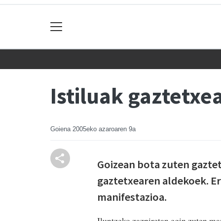
Istiluak gaztetxe
Goiena
2005eko azaroaren 9a
Goizean bota zuten gaztet
gaztetxearen aldekoek. Er
manifestazioa.
Iluntzeko zazpiretan egin zuten man