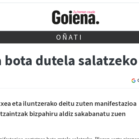
OÑATI
a bota dutela salatzek
xea eta iluntzerako deitu zuten manifestazioa
tzaintzak bizpahiru aldiz sakabanatu zuen
ifestazioa gaztetxea bota zutela salatzeko. Plazan sartu zirene