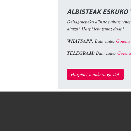
ALBISTEAK ESKUKO
Debagoieneko albiste nabarmenen
dituzu? Harpidetu zaitez doan!
WHATSAPP:
Batu zaitez
Goiena
TELEGRAM:
Batu zaitez
Goiena
Harpidetza aukera guztiak