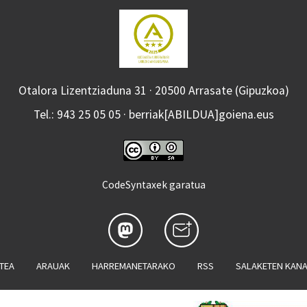
Otalora Lizentziaduna 31 · 20500 Arrasate (Gipuzkoa)
Tel.: 943 25 05 05 · berriak[ABILDUA]goiena.eus
CodeSyntaxek garatua
ATEA
ARAUAK
HARREMANETARAKO
RSS
SALAKETEN KAN