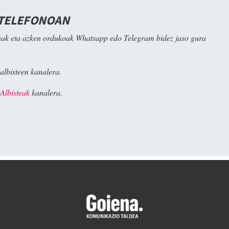
 TELEFONOAN
ak eta azken ordukoak Whatsapp edo Telegram bidez jaso gura
albisteen kanalera.
Albisteak
kanalera.