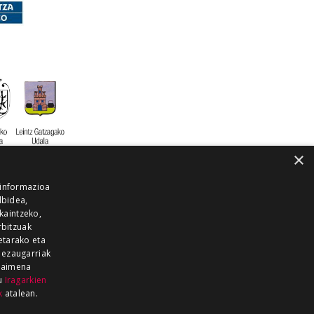
×
 informazioa
lbidea,
skaintzeko,
rbitzuak
etarako eta
 ezaugarriak
 baimena
zu
Iragarkien
k
atalean.
EITIA GUKA
AZKOITIA GUKA
BARRENA