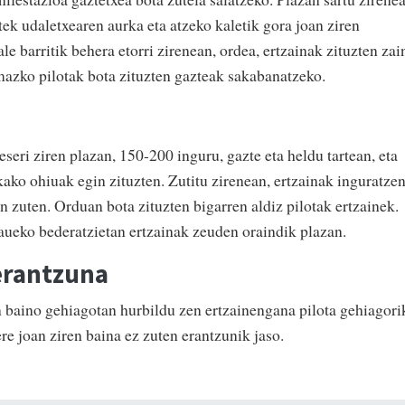
tek udaletxearen aurka eta atzeko kaletik gora joan ziren
e barritik behera etorri zirenean, ordea, ertzainak zituzten zai
mazko pilotak bota zituzten gazteak sakabanatzeko.
seri ziren plazan, 150-200 inguru, gazte eta heldu tartean, eta
ako ohiuak egin zituzten. Zutitu zirenean, ertzainak inguratze
in zuten. Orduan bota zituzten bigarren aldiz pilotak ertzainek.
aueko bederatzietan ertzainak zeuden oraindik plazan.
erantzuna
 baino gehiagotan hurbildu zen ertzainengana pilota gehiagori
re joan ziren baina ez zuten erantzunik jaso.