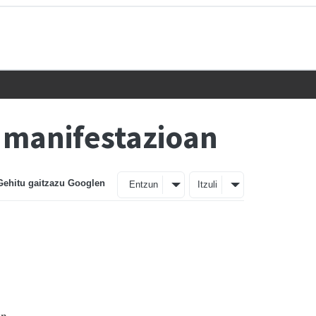
o manifestazioan
Gehitu gaitzazu Googlen
Entzun
Itzuli
an