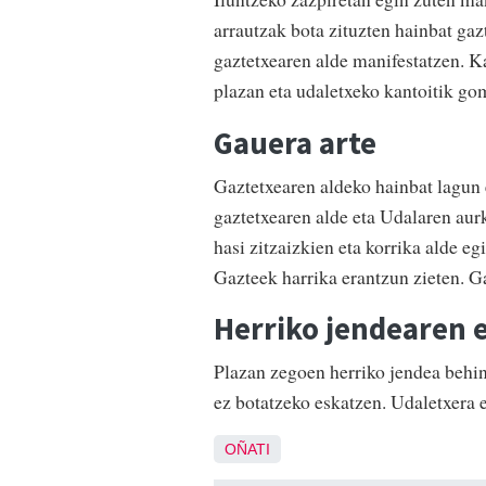
arrautzak bota zituzten hainbat gaz
gaztetxearen alde manifestatzen. Kal
plazan eta udaletxeko kantoitik go
Gauera arte
Gaztetxearen aldeko hainbat lagun e
gaztetxearen alde eta Udalaren aurk
hasi zitzaizkien eta korrika alde eg
Gazteek harrika erantzun zieten. G
Herriko jendearen 
Plazan zegoen herriko jendea behin
ez botatzeko eskatzen. Udaletxera e
OÑATI