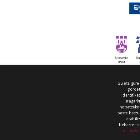
Gu eta gure
gordet
identifika
iragark
hobetzeko
beste batzu
erabili
beharrean 
ezarpen
AIARALDEA
AIKOR
AIURRI
ALEA