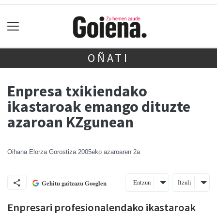
OÑATI
Enpresa txikiendako
ikastaroak emango dituzte
azaroan KZgunean
Oihana Elorza Gorostiza
2005eko azaroaren 2a
Entzun
Itzuli
Gehitu gaitzazu Googlen
Enpresari profesionalendako ikastaroak