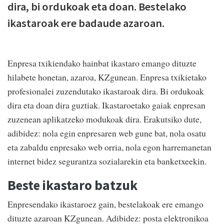
dira, bi ordukoak eta doan. Bestelako
ikastaroak ere badaude azaroan.
Enpresa txikiendako hainbat ikastaro emango dituzte
hilabete honetan, azaroa, KZgunean. Enpresa txikietako
profesionalei zuzendutako ikastaroak dira. Bi ordukoak
dira eta doan dira guztiak. Ikastaroetako gaiak enpresan
zuzenean aplikatzeko modukoak dira. Erakutsiko dute,
adibidez: nola egin enpresaren web gune bat, nola osatu
eta zabaldu enpresako web orria, nola egon harremanetan
internet bidez segurantza sozialarekin eta banketxeekin.
Beste ikastaro batzuk
Enpresendako ikastaroez gain, bestelakoak ere emango
dituzte azaroan KZgunean. Adibidez: posta elektronikoa