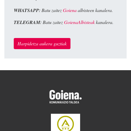
WHATSAPP:
Batu zaitez
Goiena
albisteen kanalera.
TELEGRAM:
Batu zaitez
GoienaAlbisteak
kanalera.
Harpidetza aukera guztiak