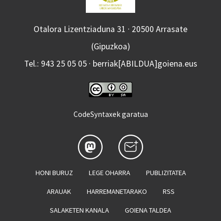
Otalora Lizentziaduna 31 · 20500 Arrasate
(Gipuzkoa)
Tel.: 943 25 05 05 · berriak[ABILDUA]goiena.eus
CodeSyntaxek garatua
HONI BURUZ
LEGE OHARRA
PUBLIZITATEA
ARAUAK
HARREMANETARAKO
RSS
SALAKETEN KANALA
GOIENA TALDEA