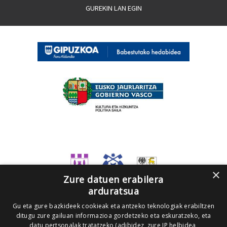
GUREKIN LAN EGIN
×
Zure datuen erabilera
arduratsua
Gu eta gure bazkideek cookieak eta antzeko teknologiak erabiltzen
ditugu zure gailuan informazioa gordetzeko eta eskuratzeko, eta
datu pertsonalak tratatzeko (adibidez, zure IP helbidea,