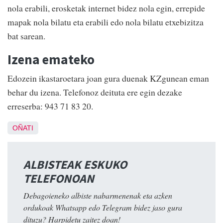
nola erabili, erosketak internet bidez nola egin, errepide
mapak nola bilatu eta erabili edo nola bilatu etxebizitza
bat sarean.
Izena emateko
Edozein ikastaroetara joan gura duenak KZgunean eman
behar du izena. Telefonoz deituta ere egin dezake
erreserba: 943 71 83 20.
OÑATI
ALBISTEAK ESKUKO
TELEFONOAN
Debagoieneko albiste nabarmenenak eta azken
ordukoak Whatsapp edo Telegram bidez jaso gura
dituzu? Harpidetu zaitez doan!