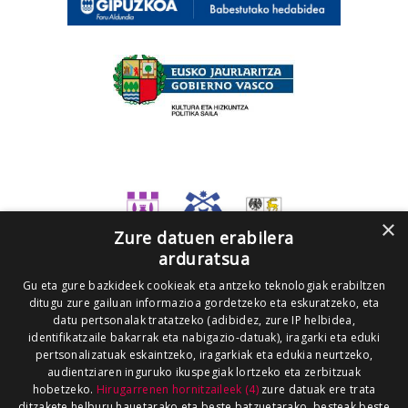
×
Zure datuen erabilera
arduratsua
Gu eta gure bazkideek cookieak eta antzeko teknologiak erabiltzen
ditugu zure gailuan informazioa gordetzeko eta eskuratzeko, eta
datu pertsonalak tratatzeko (adibidez, zure IP helbidea,
identifikatzaile bakarrak eta nabigazio-datuak), iragarki eta eduki
pertsonalizatuak eskaintzeko, iragarkiak eta edukia neurtzeko,
audientziaren inguruko ikuspegiak lortzeko eta zerbitzuak
hobetzeko.
Hirugarrenen hornitzaileek (4)
zure datuak ere trata
ditzakete helburu hauetarako eta beste batzuetarako, besteak beste