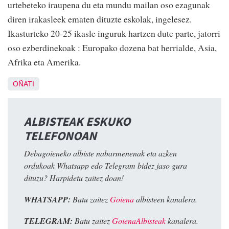
urtebeteko iraupena du eta mundu mailan oso ezagunak
diren irakasleek ematen dituzte eskolak, ingelesez.
Ikasturteko 20-25 ikasle inguruk hartzen dute parte, jatorri
oso ezberdinekoak : Europako dozena bat herrialde, Asia,
Afrika eta Amerika.
OÑATI
ALBISTEAK ESKUKO
TELEFONOAN
Debagoieneko albiste nabarmenenak eta azken
ordukoak Whatsapp edo Telegram bidez jaso gura
dituzu? Harpidetu zaitez doan!
WHATSAPP:
Batu zaitez
Goiena
albisteen kanalera.
TELEGRAM:
Batu zaitez
GoienaAlbisteak
kanalera.