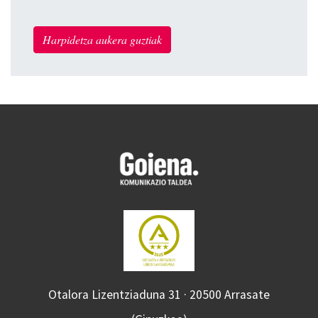
Harpidetza aukera guztiak
Otalora Lizentziaduna 31 · 20500 Arrasate