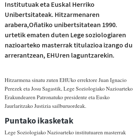
Institutuak eta Euskal Herriko
Unibertsitateak. Hitzarmenaren
arabera,Oñatiko unibertsitatean 1990.
urtetik ematen duten Lege soziologiaren
nazioarteko masterrak titulazioa izango du
arrerantzean, EHUren laguntzarekin.
Hitzarmena sinatu zuten EHUko errektore Juan Ignacio
Perezek eta Josu Sagastik, Lege Soziologiako Nazioarteko
Erakundearen Patronatuko presidente eta Eusko
Jaurlaritzako Justizia sailburuordeak.
Puntako ikasketak
Lege Soziologiako Nazioarteko institutuaren masterrak