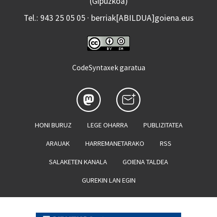
(Gipuzkoa)
Tel.: 943 25 05 05 · berriak[ABILDUA]goiena.eus
CodeSyntaxek garatua
HONI BURUZ
LEGE OHARRA
PUBLIZITATEA
ARAUAK
HARREMANETARAKO
RSS
SALAKETEN KANALA
GOIENA TALDEA
GUREKIN LAN EGIN