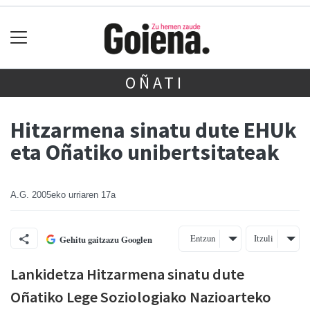
OÑATI
Hitzarmena sinatu dute EHUk
eta Oñatiko unibertsitateak
A.G.
2005eko urriaren 17a
Entzun
Itzuli
Gehitu gaitzazu Googlen
Lankidetza Hitzarmena sinatu dute
Oñatiko Lege Soziologiako Nazioarteko