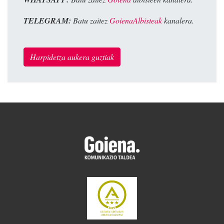
TELEGRAM:
Batu zaitez
GoienaAlbisteak
kanalera.
Harpidetza aukera guztiak