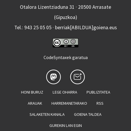
Otalora Lizentziaduna 31 · 20500 Arrasate
(Gipuzkoa)
Tel.: 943 25 05 05 · berriak[ABILDUA]goiena.eus
CodeSyntaxek garatua
HONI BURUZ
LEGE OHARRA
PUBLIZITATEA
ARAUAK
HARREMANETARAKO
RSS
SALAKETEN KANALA
GOIENA TALDEA
GUREKIN LAN EGIN