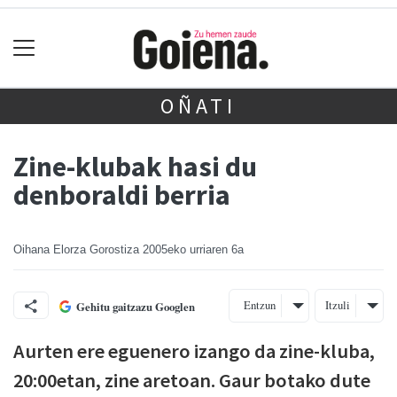
OÑATI
Zine-klubak hasi du
denboraldi berria
Oihana Elorza Gorostiza
2005eko urriaren 6a
Entzun
Itzuli
Gehitu gaitzazu Googlen
Aurten ere eguenero izango da zine-kluba,
20:00etan, zine aretoan. Gaur botako dute