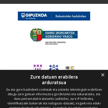
×
Zure datuen erabilera
arduratsua
Gu eta gure bazkideek cookieak eta antzeko teknologiak erabiltzen
ditugu zure gailuan informazioa gordetzeko eta eskuratzeko, eta
datu pertsonalak tratatzeko (adibidez, zure IP helbidea,
identifikatzaile bakarrak eta nabigazio-datuak), iragarki eta eduki
pertsonalizatuak eskaintzeko, iragarkiak eta edukia neurtzeko,