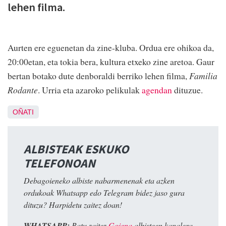
lehen filma.
Aurten ere eguenetan da zine-kluba. Ordua ere ohikoa da,
20:00etan, eta tokia bera, kultura etxeko zine aretoa. Gaur
bertan botako dute denboraldi berriko lehen filma,
Familia
Rodante
. Urria eta azaroko pelikulak
agendan
dituzue.
OÑATI
ALBISTEAK ESKUKO
TELEFONOAN
Debagoieneko albiste nabarmenenak eta azken
ordukoak Whatsapp edo Telegram bidez jaso gura
dituzu? Harpidetu zaitez doan!
WHATSAPP:
Batu zaitez
Goiena
albisteen kanalera.