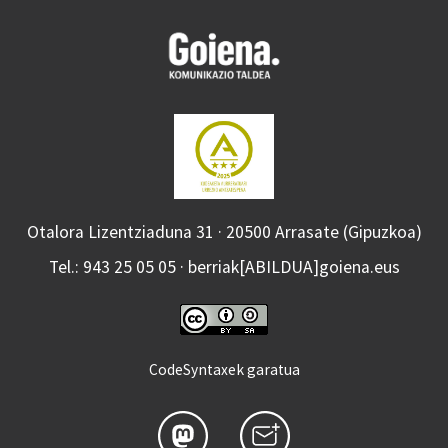
Otalora Lizentziaduna 31 · 20500 Arrasate (Gipuzkoa)
Tel.: 943 25 05 05 · berriak[ABILDUA]goiena.eus
CodeSyntaxek garatua