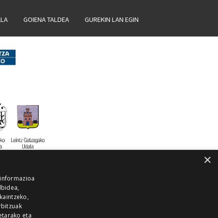
ALA
GOIENA TALDEA
GUREKIN LAN EGIN
×
 informazioa
lbidea,
skaintzeko,
rbitzuak
etarako eta