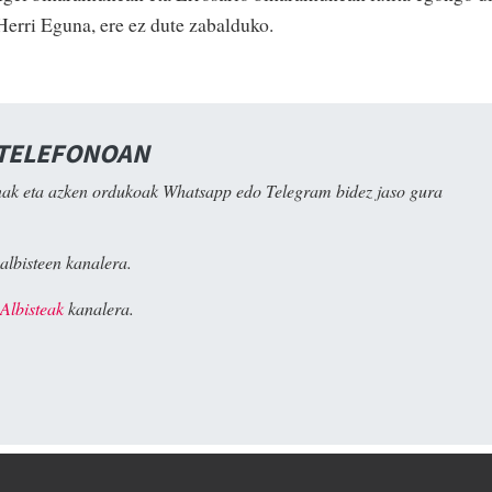
Herri Eguna, ere ez dute zabalduko.
 TELEFONOAN
ak eta azken ordukoak Whatsapp edo Telegram bidez jaso gura
albisteen kanalera.
Albisteak
kanalera.