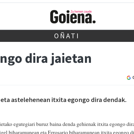
OÑATI
ngo dira jaietan
eta astelehenean itxita egongo dira dendak.
ietako egutegiari buruz baina denda gehienak itxita egongo dir
igel biharamunean eta Errosario biharamunean itxita egongo d