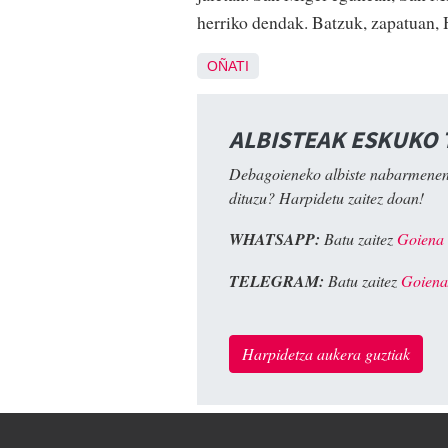
herriko dendak. Batzuk, zapatuan, 
OÑATI
ALBISTEAK ESKUKO
Debagoieneko albiste nabarmenen
dituzu? Harpidetu zaitez doan!
WHATSAPP:
Batu zaitez
Goiena
TELEGRAM:
Batu zaitez
Goiena
Harpidetza aukera guztiak