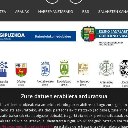
ATEA
ARAUAK
HARREMANETARAKO
RSS
SALAKETEN KAN
Zure datuen erabilera arduratsua
 bazkideek cookieak eta antzeko teknologiak erabiltzen ditugu zure gailuan
zeko eta eskuratzeko, eta datu pertsonalak tratatzeko (adibidez, zure IP he
tzaile bakarrak eta nabigazio-datuak), iragarki eta eduki pertsonalizatuak e
iak eta edukia neurtzeko, audientziaren inguruko ikuspegiak lortzeko eta ze
.
Hirugarrenen hornitzaileek (4)
zure datuak ere trata ditzakete helburu hau