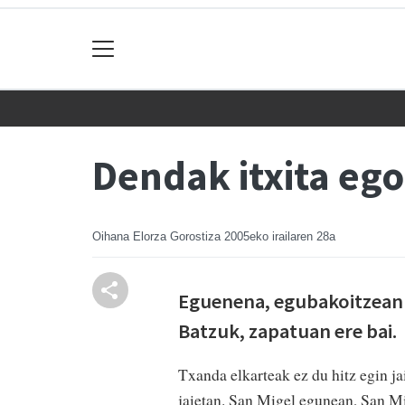
Dendak itxita ego
Oihana Elorza Gorostiza
2005eko irailaren 28a
Eguenena, egubakoitzean 
Batzuk, zapatuan ere bai.
Txanda elkarteak ez du hitz egin ja
jaietan. San Migel egunean, San M