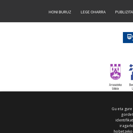
HONI BURUZ
LEGE OHARRA
PUBLIZIT
Gu eta gure
gordet
identifika
iragark
hobetzeko