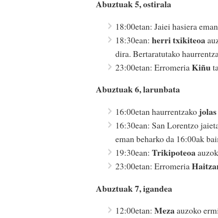
Abuztuak 5, ostirala
18:00etan: Jaiei hasiera ema
herri txikiteoa
18:30ean:
auz
dira. Bertaratutako haurrentza
Kiñu
23:00etan: Erromeria
ta
Abuztuak 6, larunbata
jolas
16:00etan haurrentzako
16:30ean: San Lorentzo jaie
eman beharko da 16:00ak bai
Trikipoteoa
19:30ean:
auzoko
Haitz
23:00etan: Erromeria
Abuztuak 7, igandea
Meza
12:00etan:
auzoko ermi