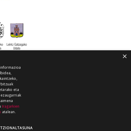
×
 informazioa
lbidea,
skaintzeko,
rbitzuak
etarako eta
 ezaugarriak
 baimena
zu
Iragarkien
k
atalean.
EITIA GUKA
AZKOITIA GUKA
BARRENA
GUKA
GUKA TELEBISTA
HIRUKA
TZIONALTASUNA
Z GUKA
ZUMAIA GUKA
28 KANALA