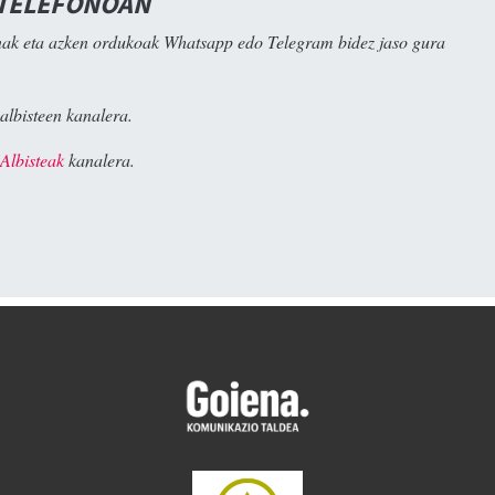
 TELEFONOAN
ak eta azken ordukoak Whatsapp edo Telegram bidez jaso gura
albisteen kanalera.
Albisteak
kanalera.