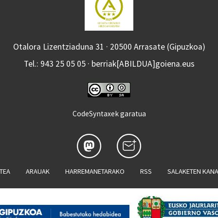
Otalora Lizentziaduna 31 · 20500 Arrasate (Gipuzkoa)
Tel.: 943 25 05 05 · berriak[ABILDUA]goiena.eus
CodeSyntaxek garatua
ATEA
ARAUAK
HARREMANETARAKO
RSS
SALAKETEN KAN