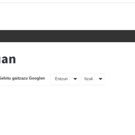
uan
Gehitu gaitzazu Googlen
Entzun
Itzuli