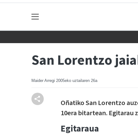
San Lorentzo jai
Maider Arregi
2005eko uztailaren 26a
Oñatiko San Lorentzo auz
10era bitartean. Egitarau 
Egitaraua