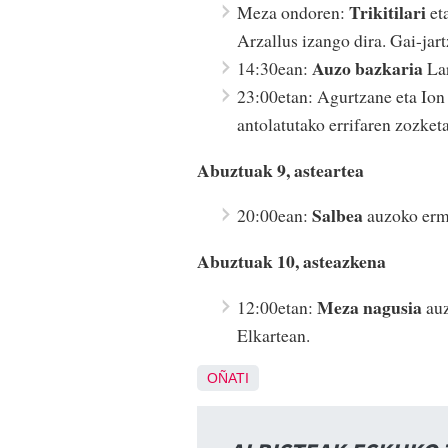
Trikitilari
Meza ondoren:
et
Arzallus izango dira. Gai-jar
Auzo bazkaria
14:30ean:
Lar
23:00etan: Agurtzane eta Ion 
antolatutako errifaren zozket
Abuztuak 9, asteartea
Salbea
20:00ean:
auzoko erm
Abuztuak 10, asteazkena
Meza nagusia
12:00etan:
auz
Elkartean.
OÑATI