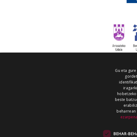
Gu eta gure
gordet
identifika
iragark
hobetzeko
beste batzu
erabili
beharrean 
ezarpen
AIARALDEA
AIKOR
AIURRI
ALEA
BEGITU
ERRAN
EUSKALERRIA IRRA
BEHAR-BEH
KRONIKA
MAILOPE
NOAUA
O