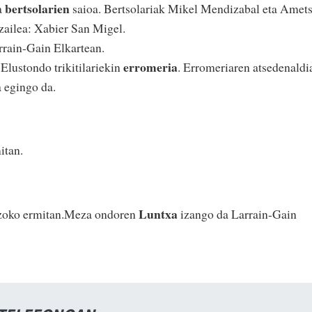
bertsolarien
a
saioa. Bertsolariak Mikel Mendizabal eta Amet
tzailea: Xabier San Migel.
rain-Gain Elkartean.
erromeria
Elustondo trikitilariekin
. Erromeriaren atsedenaldi
a egingo da.
itan.
Luntxa
oko ermitan.Meza ondoren
izango da Larrain-Gain