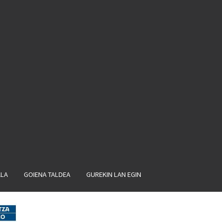
ALA
GOIENA TALDEA
GUREKIN LAN EGIN