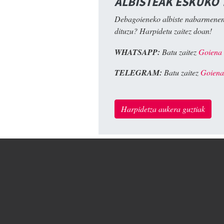
ALBISTEAK ESKUKO
Debagoieneko albiste nabarmenen
dituzu? Harpidetu zaitez doan!
WHATSAPP:
Batu zaitez
Goiena
TELEGRAM:
Batu zaitez
Goiena
Harpidetza aukera guztiak