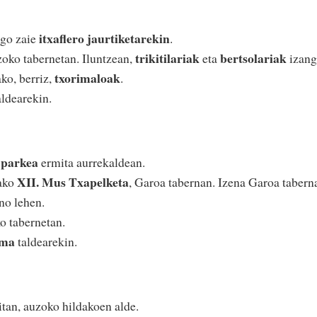
itxaflero jaurtiketarekin
ngo zaie
.
trikitilariak
bertsolariak
oko tabernetan. Iluntzean,
eta
izan
txorimaloak
ko, berriz,
.
ldearekin.
 parkea
ermita aurrekaldean.
XII. Mus Txapelketa
tako
, Garoa tabernan. Izena Garoa tabern
no lehen.
 tabernetan.
ama
taldearekin.
tan, auzoko hildakoen alde.