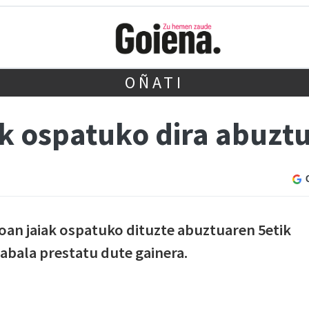
OÑATI
ak ospatuko dira abuzt
oan jaiak ospatuko dituzte abuztuaren 5etik
zabala prestatu dute gainera.