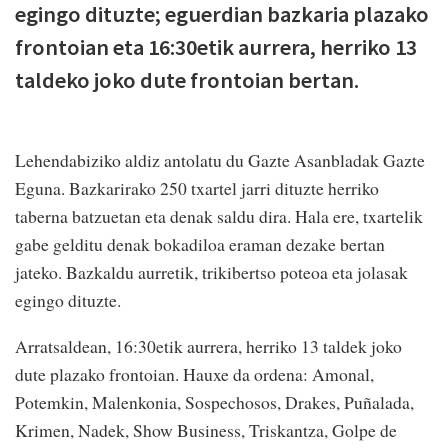
egingo dituzte; eguerdian bazkaria plazako
frontoian eta 16:30etik aurrera, herriko 13
taldeko joko dute frontoian bertan.
Lehendabiziko aldiz antolatu du Gazte Asanbladak Gazte
Eguna. Bazkarirako 250 txartel jarri dituzte herriko
taberna batzuetan eta denak saldu dira. Hala ere, txartelik
gabe gelditu denak bokadiloa eraman dezake bertan
jateko. Bazkaldu aurretik, trikibertso poteoa eta jolasak
egingo dituzte.
Arratsaldean, 16:30etik aurrera, herriko 13 taldek joko
dute plazako frontoian. Hauxe da ordena: Amonal,
Potemkin, Malenkonia, Sospechosos, Drakes, Puñalada,
Krimen, Nadek, Show Business, Triskantza, Golpe de