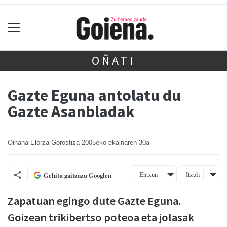
OÑATI
Gazte Eguna antolatu du
Gazte Asanbladak
Oihana Elorza Gorostiza
2005eko ekainaren 30a
Entzun
Itzuli
Gehitu gaitzazu Googlen
Zapatuan egingo dute Gazte Eguna.
Goizean trikibertso poteoa eta jolasak