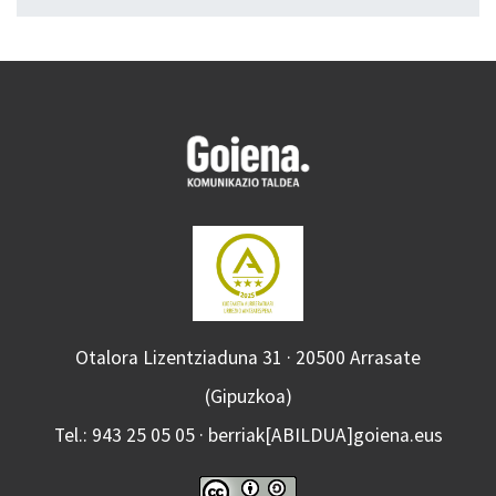
Otalora Lizentziaduna 31 · 20500 Arrasate
(Gipuzkoa)
Tel.: 943 25 05 05 · berriak[ABILDUA]goiena.eus