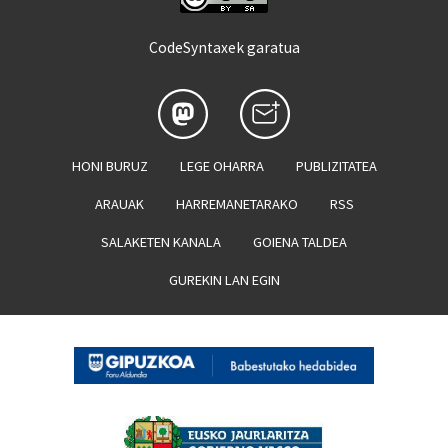
CodeSyntaxek garatua
HONI BURUZ
LEGE OHARRA
PUBLIZITATEA
ARAUAK
HARREMANETARAKO
RSS
SALAKETEN KANALA
GOIENA TALDEA
GUREKIN LAN EGIN