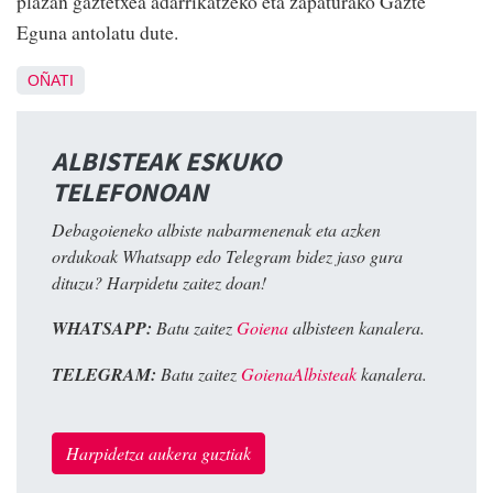
plazan gaztetxea adarrikatzeko eta zapaturako Gazte
Eguna antolatu dute.
OÑATI
ALBISTEAK ESKUKO
TELEFONOAN
Debagoieneko albiste nabarmenenak eta azken
ordukoak Whatsapp edo Telegram bidez jaso gura
dituzu? Harpidetu zaitez doan!
WHATSAPP:
Batu zaitez
Goiena
albisteen kanalera.
TELEGRAM:
Batu zaitez
GoienaAlbisteak
kanalera.
Harpidetza aukera guztiak