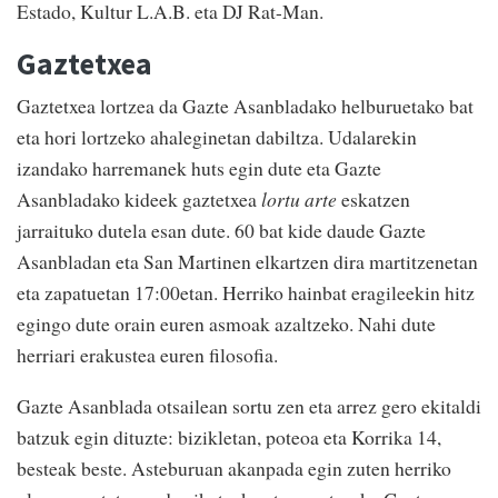
Estado, Kultur L.A.B. eta DJ Rat-Man.
Gaztetxea
Gaztetxea lortzea da Gazte Asanbladako helburuetako bat
eta hori lortzeko ahaleginetan dabiltza. Udalarekin
izandako harremanek huts egin dute eta Gazte
Asanbladako kideek gaztetxea
lortu arte
eskatzen
jarraituko dutela esan dute. 60 bat kide daude Gazte
Asanbladan eta San Martinen elkartzen dira martitzenetan
eta zapatuetan 17:00etan. Herriko hainbat eragileekin hitz
egingo dute orain euren asmoak azaltzeko. Nahi dute
herriari erakustea euren filosofia.
Gazte Asanblada otsailean sortu zen eta arrez gero ekitaldi
batzuk egin dituzte: bizikletan, poteoa eta Korrika 14,
besteak beste. Asteburuan akanpada egin zuten herriko