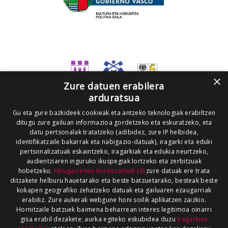
×
Zure datuen erabilera
arduratsua
Gu eta gure bazkideek cookieak eta antzeko teknologiak erabiltzen
ditugu zure gailuan informazioa gordetzeko eta eskuratzeko, eta
datu pertsonalak tratatzeko (adibidez, zure IP helbidea,
identifikatzaile bakarrak eta nabigazio-datuak), iragarki eta eduki
pertsonalizatuak eskaintzeko, iragarkiak eta edukia neurtzeko,
audientziaren inguruko ikuspegiak lortzeko eta zerbitzuak
hobetzeko.
Hirugarrenen hornitzaileek (4)
zure datuak ere trata
ditzakete helburu hauetarako eta beste batzuetarako, besteak beste
kokapen geografiko zehatzeko datuak eta gailuaren ezaugarriak
erabiliz. Zure aukerak webgune honi soilik aplikatzen zaizkio.
Hornitzaile batzuek baimena beharrean interes legitimoa oinarri
gisa erabil dezakete; aurka egiteko eskubidea duzu
Iragarkien