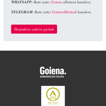
WHATSAPP:
Batu zaitez
Goiena
albisteen kanalera.
TELEGRAM:
Batu zaitez
GoienaAlbisteak
kanalera.
Harpidetza aukera guztiak