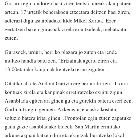
Gosaria egin ondoren hasi ziren tentsio uneak akanpatuen
artean. 17 urtetik beherakoen etxeetara deitzen hasi ziren,
adierazi digu asanbladako kide Mikel Kortak. Ezer
gertatzen bazen gurasoak zirela erantzuleak, mehatxatu
zuten.
Gurasoek, urduri, herriko plazara jo zuten eta jende
multzo handia batu zen. "Ertzainak agertu ziren eta
13:00etarako kanpinak kentzeko esan ziguten".
Oñatiko alkate Andoni Gartzia ere bertaratu zen. "Itxura
kontuak zirela eta kanpinak erretiratzeko exijitu zigun.
Asanblada egiten ari ginen gu eta gurekin batera eseri zen.
Garbi hitz egin genuen. Azkenean, eta asko kostata,
soluzio batera iritsi ginen". Frontoian egin zuten zapatuko
gaua gazte asanbladako kideek. San Martin ermitako
arkupe azpian batzen dira eta ekintzak burutzeko lokal