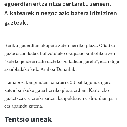
eguerdian ertzaintza bertaratu zenean.
Alkatearekin negoziazio batera iritsi ziren
gazteak .
Bariku gauerdian okupatu zuten herriko plaza. Oñatiko
gazte asanbladak bultzatutako okupazio sinbolikoa zen
"kaleko jendeari adierazteko gu kalean garela", esan digu
asanbladako kide Ainhoa Duhaibik.
Hamabost kanpinetan banaturik 50 bat lagunek igaro
zuten barikuko gaua herriko plaza erdian. Kartoizko
gaztetxea ere eraiki zuten, kanpaldiaren erdi-erdian jarri
eta apaindu zutena.
Tentsio uneak