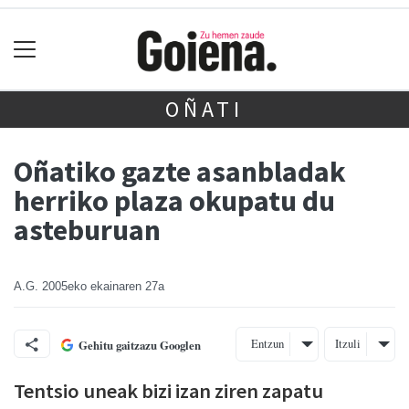
OÑATI
Oñatiko gazte asanbladak
herriko plaza okupatu du
asteburuan
A.G.
2005eko ekainaren 27a
Entzun
Itzuli
Gehitu gaitzazu Googlen
Tentsio uneak bizi izan ziren zapatu