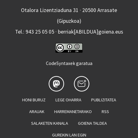
Otalora Lizentziaduna 31 · 20500 Arrasate
(Gipuzkoa)
Tel.: 943 25 05 05 · berriak[ABILDUA]goiena.eus
CodeSyntaxek garatua
HONI BURUZ
LEGE OHARRA
PUBLIZITATEA
ARAUAK
HARREMANETARAKO
RSS
SALAKETEN KANALA
GOIENA TALDEA
GUREKIN LAN EGIN