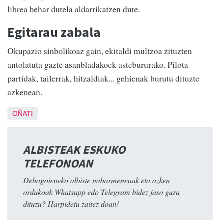
librea behar dutela aldarrikatzen dute.
Egitarau zabala
Okupazio sinbolikoaz gain, ekitaldi multzoa zituzten
antolatuta gazte asanbladakoek astebururako. Pilota
partidak, tailerrak, hitzaldiak... gehienak burutu dituzte
azkenean.
OÑATI
ALBISTEAK ESKUKO
TELEFONOAN
Debagoieneko albiste nabarmenenak eta azken
ordukoak Whatsapp edo Telegram bidez jaso gura
dituzu? Harpidetu zaitez doan!