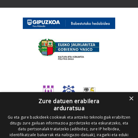
×
Zure datuen erabilera
arduratsua
Gu eta gure bazkideek cookieak eta antzeko teknologiak erabiltzen
ditugu zure gailuan informazioa gordetzeko eta eskuratzeko, eta
datu pertsonalak tratatzeko (adibidez, zure IP helbidea,
identifikatzaile bakarrak eta nabigazio-datuak), iragarki eta eduki